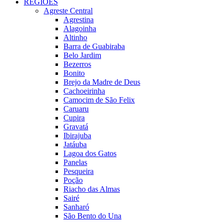
REGIÕES
Agreste Central
Agrestina
Alagoinha
Altinho
Barra de Guabiraba
Belo Jardim
Bezerros
Bonito
Brejo da Madre de Deus
Cachoeirinha
Camocim de São Felix
Caruaru
Cupira
Gravatá
Ibirajuba
Jatáuba
Lagoa dos Gatos
Panelas
Pesqueira
Poção
Riacho das Almas
Sairé
Sanharó
São Bento do Una