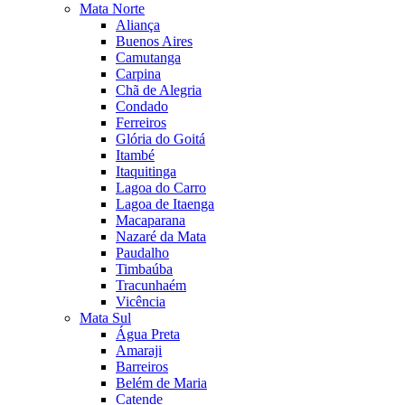
Mata Norte
Aliança
Buenos Aires
Camutanga
Carpina
Chã de Alegria
Condado
Ferreiros
Glória do Goitá
Itambé
Itaquitinga
Lagoa do Carro
Lagoa de Itaenga
Macaparana
Nazaré da Mata
Paudalho
Timbaúba
Tracunhaém
Vicência
Mata Sul
Água Preta
Amaraji
Barreiros
Belém de Maria
Catende