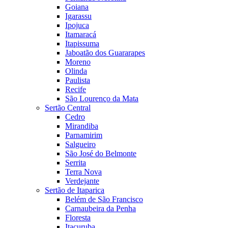
Goiana
Igarassu
Ipojuca
Itamaracá
Itapissuma
Jaboatão dos Guararapes
Moreno
Olinda
Paulista
Recife
São Lourenço da Mata
Sertão Central
Cedro
Mirandiba
Parnamirim
Salgueiro
São José do Belmonte
Serrita
Terra Nova
Verdejante
Sertão de Itaparica
Belém de São Francisco
Carnaubeira da Penha
Floresta
Itacuruba