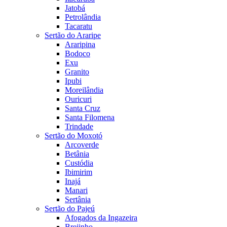
Jatobá
Petrolândia
Tacaratu
Sertão do Araripe
Araripina
Bodoco
Exu
Granito
Ipubi
Moreilândia
Ouricuri
Santa Cruz
Santa Filomena
Trindade
Sertão do Moxotó
Arcoverde
Betânia
Custódia
Ibimirim
Inajá
Manari
Sertânia
Sertão do Pajeú
Afogados da Ingazeira
Brejinho