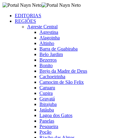
EDITORIAS
REGIÕES
Agreste Central
Agrestina
Alagoinha
Altinho
Barra de Guabiraba
Belo Jardim
Bezerros
Bonito
Brejo da Madre de Deus
Cachoeirinha
Camocim de São Felix
Caruaru
Cupira
Gravatá
Ibirajuba
Jatáuba
Lagoa dos Gatos
Panelas
Pesqueira
Poção
Riacho das Almas