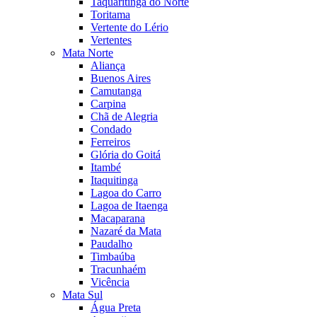
Taquaritinga do Norte
Toritama
Vertente do Lério
Vertentes
Mata Norte
Aliança
Buenos Aires
Camutanga
Carpina
Chã de Alegria
Condado
Ferreiros
Glória do Goitá
Itambé
Itaquitinga
Lagoa do Carro
Lagoa de Itaenga
Macaparana
Nazaré da Mata
Paudalho
Timbaúba
Tracunhaém
Vicência
Mata Sul
Água Preta