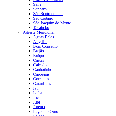
Sairé
Sanharó
São Bento do Una
São Caitano
São Joaquim do Monte
Tacaimbó
Agreste Meridional
Águas Belas
Angelim
Bom Conselho
Brejão
Buíque
Caetés
Calçado
Canhotinho
Capoeiras
Correntes
Garanhuns
Iati
Itaíba
Jucatí
Jupi
Jurema
Lagoa do Ouro