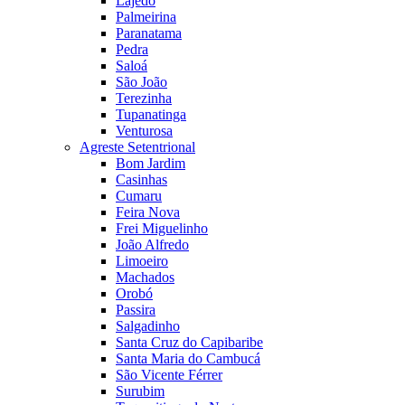
Lajedo
Palmeirina
Paranatama
Pedra
Saloá
São João
Terezinha
Tupanatinga
Venturosa
Agreste Setentrional
Bom Jardim
Casinhas
Cumaru
Feira Nova
Frei Miguelinho
João Alfredo
Limoeiro
Machados
Orobó
Passira
Salgadinho
Santa Cruz do Capibaribe
Santa Maria do Cambucá
São Vicente Férrer
Surubim