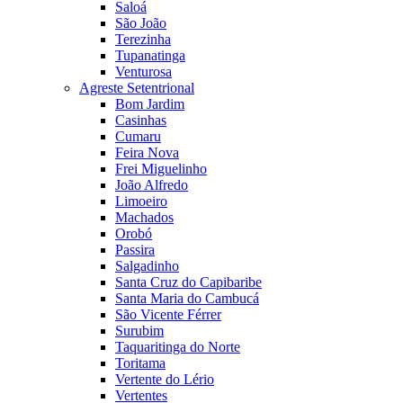
Saloá
São João
Terezinha
Tupanatinga
Venturosa
Agreste Setentrional
Bom Jardim
Casinhas
Cumaru
Feira Nova
Frei Miguelinho
João Alfredo
Limoeiro
Machados
Orobó
Passira
Salgadinho
Santa Cruz do Capibaribe
Santa Maria do Cambucá
São Vicente Férrer
Surubim
Taquaritinga do Norte
Toritama
Vertente do Lério
Vertentes