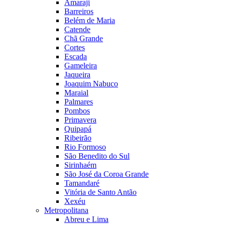
Amaraji
Barreiros
Belém de Maria
Catende
Chã Grande
Cortes
Escada
Gameleira
Jaqueira
Joaquim Nabuco
Maraial
Palmares
Pombos
Primavera
Quipapá
Ribeirão
Rio Formoso
São Benedito do Sul
Sirinhaém
São José da Coroa Grande
Tamandaré
Vitória de Santo Antão
Xexéu
Metropolitana
Abreu e Lima