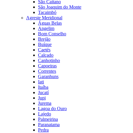
São Caitano
São Joaquim do Monte
Tacaimbó
Agreste Meridional
Águas Belas
Angelim
Bom Conselho
Brejão
Buíque
Caetés
Calçado
Canhotinho
Capoeiras
Correntes
Garanhuns
Iati
Itaíba
Jucatí
Jupi
Jurema
Lagoa do Ouro
Lajedo
Palmeirina
Paranatama
Pedra