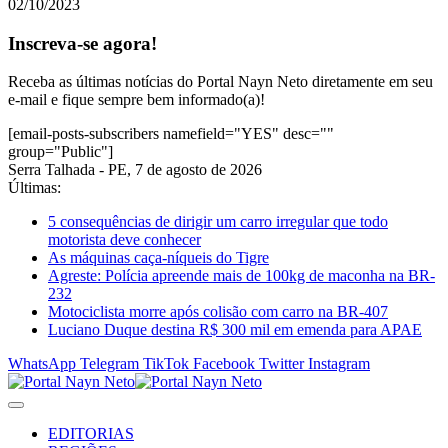
02/10/2023
Inscreva-se agora!
Receba as últimas notícias do Portal Nayn Neto diretamente em seu
e-mail e fique sempre bem informado(a)!
[email-posts-subscribers namefield="YES" desc=""
group="Public"]
Serra Talhada - PE, 7 de agosto de 2026
Últimas:
5 consequências de dirigir um carro irregular que todo
motorista deve conhecer
As máquinas caça-níqueis do Tigre
Agreste: Polícia apreende mais de 100kg de maconha na BR-
232
Motociclista morre após colisão com carro na BR-407
Luciano Duque destina R$ 300 mil em emenda para APAE
WhatsApp
Telegram
TikTok
Facebook
Twitter
Instagram
EDITORIAS