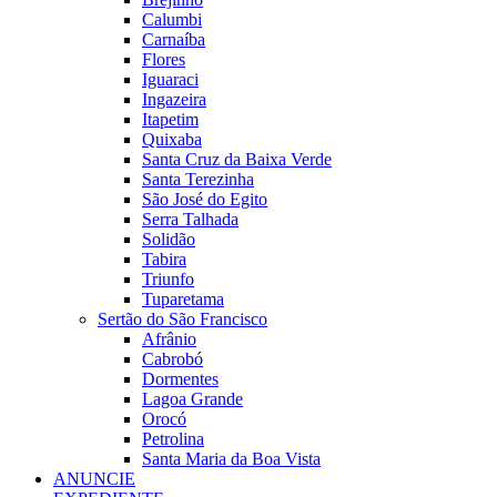
Calumbi
Carnaíba
Flores
Iguaraci
Ingazeira
Itapetim
Quixaba
Santa Cruz da Baixa Verde
Santa Terezinha
São José do Egito
Serra Talhada
Solidão
Tabira
Triunfo
Tuparetama
Sertão do São Francisco
Afrânio
Cabrobó
Dormentes
Lagoa Grande
Orocó
Petrolina
Santa Maria da Boa Vista
ANUNCIE