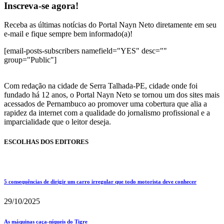
Inscreva-se agora!
Receba as últimas notícias do Portal Nayn Neto diretamente em seu
e-mail e fique sempre bem informado(a)!
[email-posts-subscribers namefield="YES" desc=""
group="Public"]
Com redação na cidade de Serra Talhada-PE, cidade onde foi
fundado há 12 anos, o Portal Nayn Neto se tornou um dos sites mais
acessados de Pernambuco ao promover uma cobertura que alia a
rapidez da internet com a qualidade do jornalismo profissional e a
imparcialidade que o leitor deseja.
ESCOLHAS DOS EDITORES
5 consequências de dirigir um carro irregular que todo motorista deve conhecer
29/10/2025
As máquinas caça-níqueis do Tigre