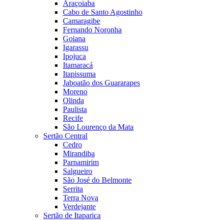
Araçoiaba
Cabo de Santo Agostinho
Camaragibe
Fernando Noronha
Goiana
Igarassu
Ipojuca
Itamaracá
Itapissuma
Jaboatão dos Guararapes
Moreno
Olinda
Paulista
Recife
São Lourenço da Mata
Sertão Central
Cedro
Mirandiba
Parnamirim
Salgueiro
São José do Belmonte
Serrita
Terra Nova
Verdejante
Sertão de Itaparica