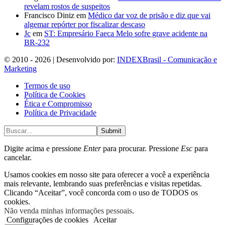
revelam rostos de suspeitos
Francisco Diniz
em
Médico dar voz de prisão e diz que vai
algemar repórter por fiscalizar descaso
Jc
em
ST: Empresário Faeca Melo sofre grave acidente na
BR-232
© 2010 - 2026 | Desenvolvido por:
INDEXBrasil - Comunicação e
Marketing
Termos de uso
Política de Cookies
Ética e Compromisso
Política de Privacidade
Submit
Digite acima e pressione
Enter
para procurar. Pressione
Esc
para
cancelar.
Usamos cookies em nosso site para oferecer a você a experiência
mais relevante, lembrando suas preferências e visitas repetidas.
Clicando “Aceitar”, você concorda com o uso de TODOS os
cookies.
Não venda minhas informações pessoais
.
Configurações de cookies
Aceitar