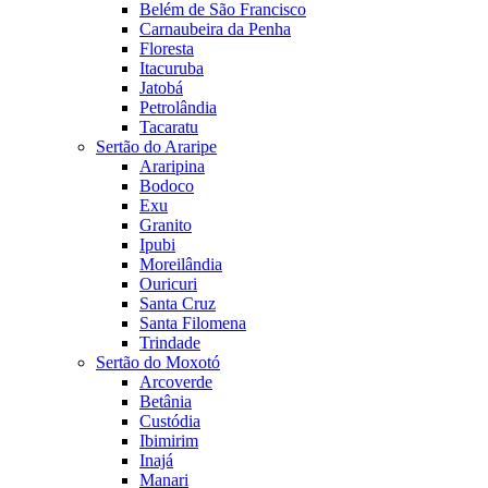
Belém de São Francisco
Carnaubeira da Penha
Floresta
Itacuruba
Jatobá
Petrolândia
Tacaratu
Sertão do Araripe
Araripina
Bodoco
Exu
Granito
Ipubi
Moreilândia
Ouricuri
Santa Cruz
Santa Filomena
Trindade
Sertão do Moxotó
Arcoverde
Betânia
Custódia
Ibimirim
Inajá
Manari