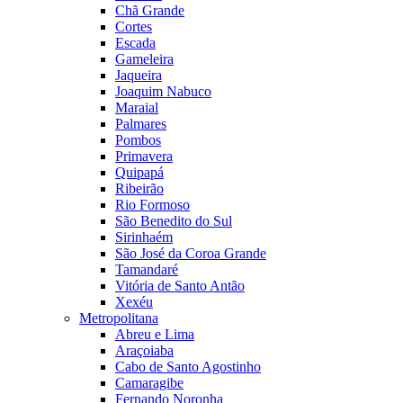
Chã Grande
Cortes
Escada
Gameleira
Jaqueira
Joaquim Nabuco
Maraial
Palmares
Pombos
Primavera
Quipapá
Ribeirão
Rio Formoso
São Benedito do Sul
Sirinhaém
São José da Coroa Grande
Tamandaré
Vitória de Santo Antão
Xexéu
Metropolitana
Abreu e Lima
Araçoiaba
Cabo de Santo Agostinho
Camaragibe
Fernando Noronha