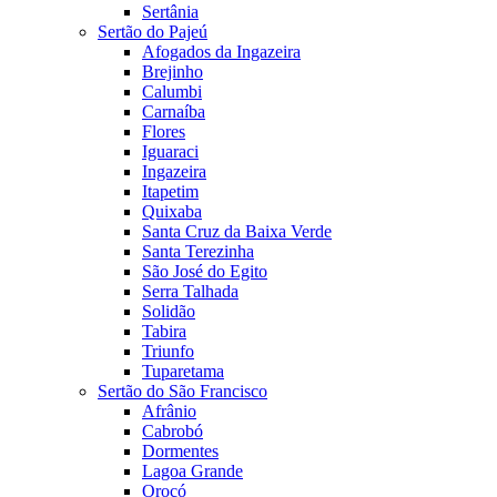
Sertânia
Sertão do Pajeú
Afogados da Ingazeira
Brejinho
Calumbi
Carnaíba
Flores
Iguaraci
Ingazeira
Itapetim
Quixaba
Santa Cruz da Baixa Verde
Santa Terezinha
São José do Egito
Serra Talhada
Solidão
Tabira
Triunfo
Tuparetama
Sertão do São Francisco
Afrânio
Cabrobó
Dormentes
Lagoa Grande
Orocó