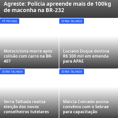
Agreste: Polícia apreende mais de 100kg
de maconha na BR-232
PETROLINA
SERRA TALHADA
Motociclista morre após
Luciano Duque destina
colisão com carro na BR-
R$ 300 mil em emenda
407
para APAE
SERRA TALHADA
SERRA TALHADA
Serra Talhada realiza
Márcia Conrado assina
eleição dos novos
convênio com o Sebrae
conselheiros tutelares
para capacitação