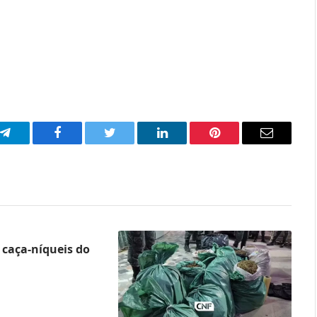
p
Telegram
Facebook
Twitter
LinkedIn
Pinterest
Email
caça-níqueis do