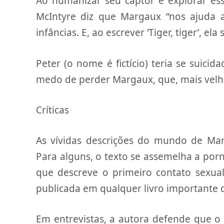
Ao humanizar seu captor e explorar ess
McIntyre diz que Margaux “nos ajuda 
infâncias. E, ao escrever ‘Tiger, tiger’, e
Peter (o nome é fictício) teria se suici
medo de perder Margaux, que, mais vel
Críticas
As vívidas descrições do mundo de Marg
Para alguns, o texto se assemelha a porn
que descreve o primeiro contato sexual
publicada em qualquer livro importante 
Em entrevistas, a autora defende que o li