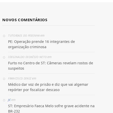
NOVOS COMENTÁRIOS
em
TUTORIAIS DO PEBINHA
PE: Operação prende 16 integrantes de
organização criminosa
em
IDEGINALDO DIONÍSIO NETO
Furto no Centro de ST: Câmeras revelam rostos de
suspeitos
em
FRANCISCO DINIZ
Médico dar voz de prisão e diz que vai algemar
repórter por fiscalizar descaso
em
JC
ST: Empresário Faeca Melo sofre grave acidente na
BR-232