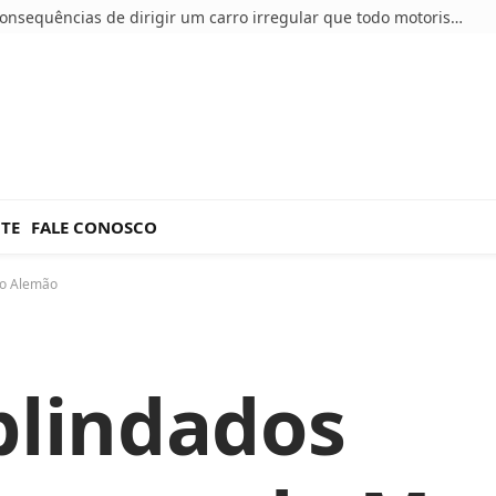
5 consequências de dirigir um carro irregular que todo motorista deve conhecer
NTE
FALE CONOSCO
no Alemão
blindados