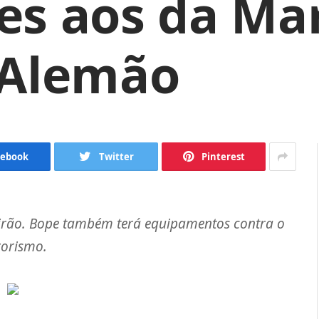
s aos da Ma
 Alemão
cebook
Twitter
Pinterest
irão. Bope também terá equipamentos contra o
rorismo.