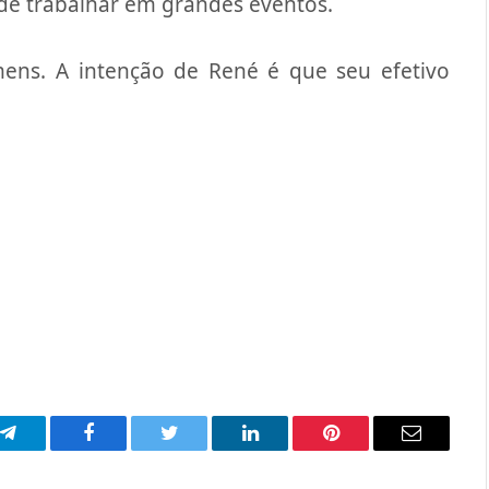
de trabalhar em grandes eventos.
ns. A intenção de René é que seu efetivo
p
Telegram
Facebook
Twitter
LinkedIn
Pinterest
Email