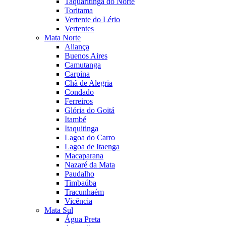
Taquaritinga do Norte
Toritama
Vertente do Lério
Vertentes
Mata Norte
Aliança
Buenos Aires
Camutanga
Carpina
Chã de Alegria
Condado
Ferreiros
Glória do Goitá
Itambé
Itaquitinga
Lagoa do Carro
Lagoa de Itaenga
Macaparana
Nazaré da Mata
Paudalho
Timbaúba
Tracunhaém
Vicência
Mata Sul
Água Preta