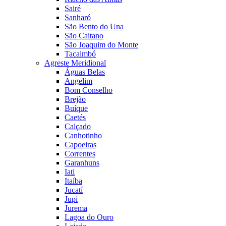
Sairé
Sanharó
São Bento do Una
São Caitano
São Joaquim do Monte
Tacaimbó
Agreste Meridional
Águas Belas
Angelim
Bom Conselho
Brejão
Buíque
Caetés
Calçado
Canhotinho
Capoeiras
Correntes
Garanhuns
Iati
Itaíba
Jucatí
Jupi
Jurema
Lagoa do Ouro