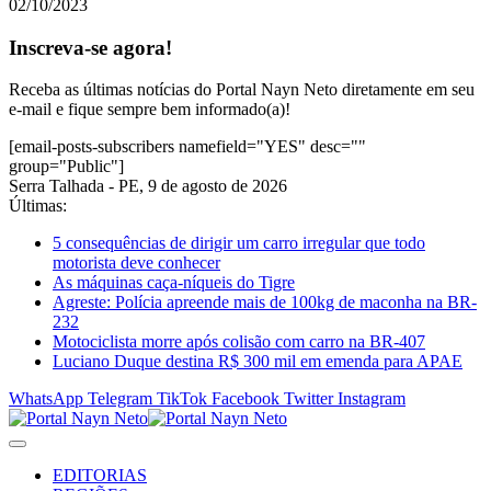
02/10/2023
Inscreva-se agora!
Receba as últimas notícias do Portal Nayn Neto diretamente em seu
e-mail e fique sempre bem informado(a)!
[email-posts-subscribers namefield="YES" desc=""
group="Public"]
Serra Talhada - PE, 9 de agosto de 2026
Últimas:
5 consequências de dirigir um carro irregular que todo
motorista deve conhecer
As máquinas caça-níqueis do Tigre
Agreste: Polícia apreende mais de 100kg de maconha na BR-
232
Motociclista morre após colisão com carro na BR-407
Luciano Duque destina R$ 300 mil em emenda para APAE
WhatsApp
Telegram
TikTok
Facebook
Twitter
Instagram
EDITORIAS