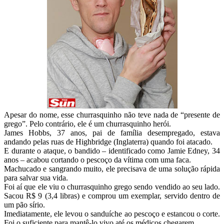
Apesar do nome, esse churrasquinho não teve nada de “presente de
grego”. Pelo contrário, ele é um churrasquinho herói.
James Hobbs, 37 anos, pai de família desempregado, estava
andando pelas ruas de Highbridge (Inglaterra) quando foi atacado.
E durante o ataque, o bandido – identificado como Jamie Edney, 34
anos – acabou cortando o pescoço da vítima com uma faca.
Machucado e sangrando muito, ele precisava de uma solução rápida
para salvar sua vida.
Foi aí que ele viu o churrasquinho grego sendo vendido ao seu lado.
Sacou R$ 9 (3,4 libras) e comprou um exemplar, servido dentro de
um pão sírio.
Imediatamente, ele levou o sanduíche ao pescoço e estancou o corte.
Foi o suficiente para mantê-lo vivo até os médicos chegarem.