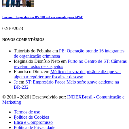
Luciano Duque destina R$ 300 mil em emenda para APAE
02/10/2023
NOVOS COMENTÁRIOS
Tutoriais do Pebinha
em
PE: Operação prende 16 integrantes
de organização criminosa
Ideginaldo Dionísio Neto
em
Furto no Centro de ST: Câmeras
revelam rostos de suspeitos
Francisco Diniz
em
Médico dar voz de prisão e diz que vai
algemar repórter por fiscalizar descaso
Jc
em
ST: Empresário Faeca Melo sofre grave acidente na
BR-232
© 2010 - 2026 | Desenvolvido por:
INDEXBrasil - Comunicação e
Marketing
Termos de uso
Política de Cookies
Ética e Compromisso
Política de Privacidade