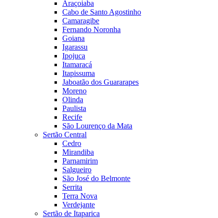
Araçoiaba
Cabo de Santo Agostinho
Camaragibe
Fernando Noronha
Goiana
Igarassu
Ipojuca
Itamaracá
Itapissuma
Jaboatão dos Guararapes
Moreno
Olinda
Paulista
Recife
São Lourenço da Mata
Sertão Central
Cedro
Mirandiba
Parnamirim
Salgueiro
São José do Belmonte
Serrita
Terra Nova
Verdejante
Sertão de Itaparica