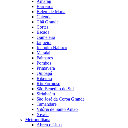
Amaraji
Barreiros
Belém de Maria
Catende
Chã Grande
Cortes
Escada
Gameleira
Jaqueira
Joaquim Nabuco
Maraial
Palmares
Pombos
Primavera
Quipapá
Ribeirão
Rio Formoso
São Benedito do Sul
Sirinhaém
São José da Coroa Grande
Tamandaré
Vitória de Santo Antão
Xexéu
Metropolitana
Abreu e Lima