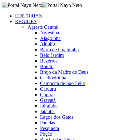
EDITORIAS
REGIÕES
Agreste Central
Agrestina
Alagoinha
Altinho
Barra de Guabiraba
Belo Jardim
Bezerros
Bonito
Brejo da Madre de Deus
Cachoeirinha
Camocim de São Felix
Caruaru
Cupira
Gravatá
Ibirajuba
Jatáuba
Lagoa dos Gatos
Panelas
Pesqueira
Poção
Riacho das Almas