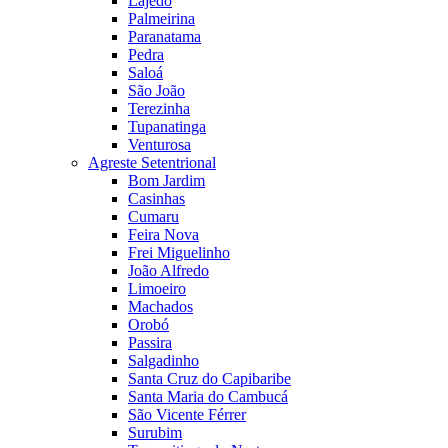
Lajedo
Palmeirina
Paranatama
Pedra
Saloá
São João
Terezinha
Tupanatinga
Venturosa
Agreste Setentrional
Bom Jardim
Casinhas
Cumaru
Feira Nova
Frei Miguelinho
João Alfredo
Limoeiro
Machados
Orobó
Passira
Salgadinho
Santa Cruz do Capibaribe
Santa Maria do Cambucá
São Vicente Férrer
Surubim