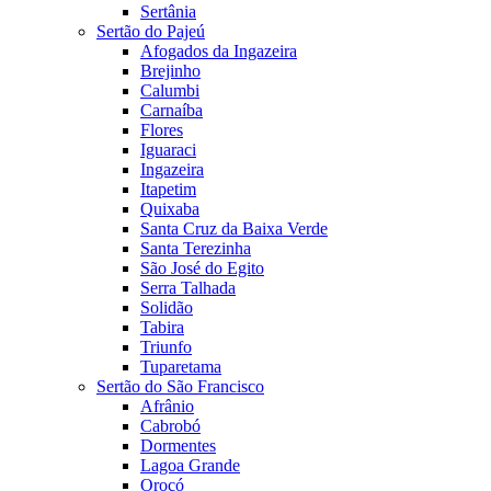
Sertânia
Sertão do Pajeú
Afogados da Ingazeira
Brejinho
Calumbi
Carnaíba
Flores
Iguaraci
Ingazeira
Itapetim
Quixaba
Santa Cruz da Baixa Verde
Santa Terezinha
São José do Egito
Serra Talhada
Solidão
Tabira
Triunfo
Tuparetama
Sertão do São Francisco
Afrânio
Cabrobó
Dormentes
Lagoa Grande
Orocó