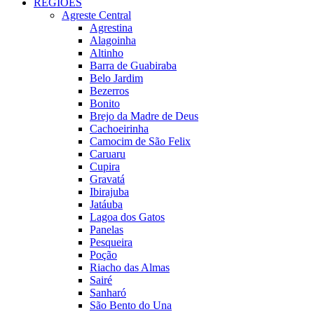
REGIÕES
Agreste Central
Agrestina
Alagoinha
Altinho
Barra de Guabiraba
Belo Jardim
Bezerros
Bonito
Brejo da Madre de Deus
Cachoeirinha
Camocim de São Felix
Caruaru
Cupira
Gravatá
Ibirajuba
Jatáuba
Lagoa dos Gatos
Panelas
Pesqueira
Poção
Riacho das Almas
Sairé
Sanharó
São Bento do Una