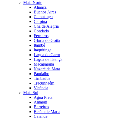
Mata Norte
Aliança
Buenos Aires
Camutanga
Carpina
Chã de Alegria
Condado
Ferreiros
Glória do Goitá
Itambé
Itaquitinga
Lagoa do Carro
Lagoa de Itaenga
Macaparana
Nazaré da Mata
Paudalho
Timbaúba
Tracunhaém
Vicência
Mata Sul
Água Preta
Amaraji
Barreiros
Belém de Maria
Catende