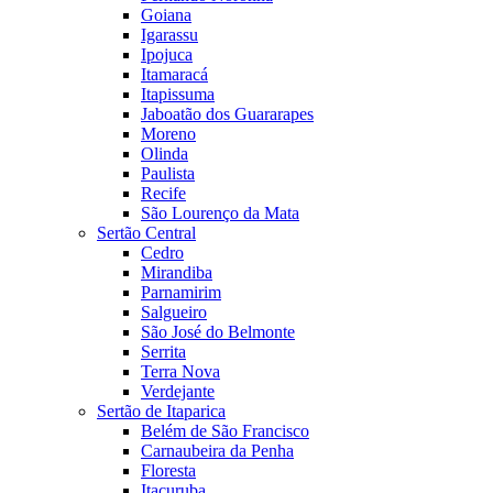
Goiana
Igarassu
Ipojuca
Itamaracá
Itapissuma
Jaboatão dos Guararapes
Moreno
Olinda
Paulista
Recife
São Lourenço da Mata
Sertão Central
Cedro
Mirandiba
Parnamirim
Salgueiro
São José do Belmonte
Serrita
Terra Nova
Verdejante
Sertão de Itaparica
Belém de São Francisco
Carnaubeira da Penha
Floresta
Itacuruba