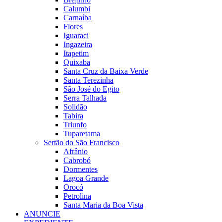
Calumbi
Carnaíba
Flores
Iguaraci
Ingazeira
Itapetim
Quixaba
Santa Cruz da Baixa Verde
Santa Terezinha
São José do Egito
Serra Talhada
Solidão
Tabira
Triunfo
Tuparetama
Sertão do São Francisco
Afrânio
Cabrobó
Dormentes
Lagoa Grande
Orocó
Petrolina
Santa Maria da Boa Vista
ANUNCIE