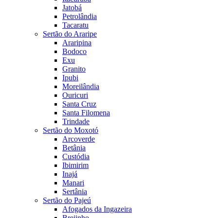
Jatobá
Petrolândia
Tacaratu
Sertão do Araripe
Araripina
Bodoco
Exu
Granito
Ipubi
Moreilândia
Ouricuri
Santa Cruz
Santa Filomena
Trindade
Sertão do Moxotó
Arcoverde
Betânia
Custódia
Ibimirim
Inajá
Manari
Sertânia
Sertão do Pajeú
Afogados da Ingazeira
Brejinho