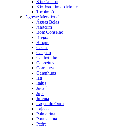
São Caitano
São Joaquim do Monte
Tacaimbó
Agreste Meridional
Águas Belas
Angelim
Bom Conselho
Brejão
Buíque
Caetés
Calçado
Canhotinho
Capoeiras
Correntes
Garanhuns
Iati
Itaíba
Jucatí
Jupi
Jurema
Lagoa do Ouro
Lajedo
Palmeirina
Paranatama
Pedra