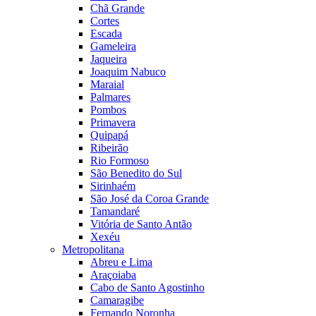
Chã Grande
Cortes
Escada
Gameleira
Jaqueira
Joaquim Nabuco
Maraial
Palmares
Pombos
Primavera
Quipapá
Ribeirão
Rio Formoso
São Benedito do Sul
Sirinhaém
São José da Coroa Grande
Tamandaré
Vitória de Santo Antão
Xexéu
Metropolitana
Abreu e Lima
Araçoiaba
Cabo de Santo Agostinho
Camaragibe
Fernando Noronha