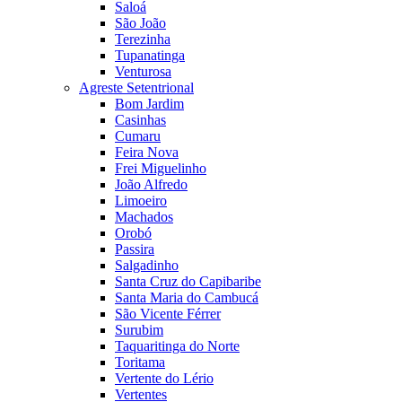
Saloá
São João
Terezinha
Tupanatinga
Venturosa
Agreste Setentrional
Bom Jardim
Casinhas
Cumaru
Feira Nova
Frei Miguelinho
João Alfredo
Limoeiro
Machados
Orobó
Passira
Salgadinho
Santa Cruz do Capibaribe
Santa Maria do Cambucá
São Vicente Férrer
Surubim
Taquaritinga do Norte
Toritama
Vertente do Lério
Vertentes