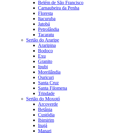
Belém de São Francisco
Carnaubeira da Penha
Floresta
Itacuruba
Jatobá
Petrolândia
Tacaratu
Sertão do Araripe
Araripina
Bodoco
Exu
Granito
Ipubi
Moreilândia
Ouricuri
Santa Cruz
Santa Filomena
Trindade
Sertão do Moxotó
Arcoverde
Betânia
Custódia
Ibimirim
Inajá
Manari