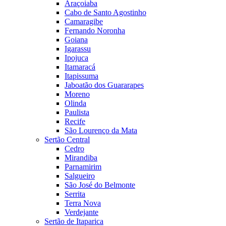
Araçoiaba
Cabo de Santo Agostinho
Camaragibe
Fernando Noronha
Goiana
Igarassu
Ipojuca
Itamaracá
Itapissuma
Jaboatão dos Guararapes
Moreno
Olinda
Paulista
Recife
São Lourenço da Mata
Sertão Central
Cedro
Mirandiba
Parnamirim
Salgueiro
São José do Belmonte
Serrita
Terra Nova
Verdejante
Sertão de Itaparica