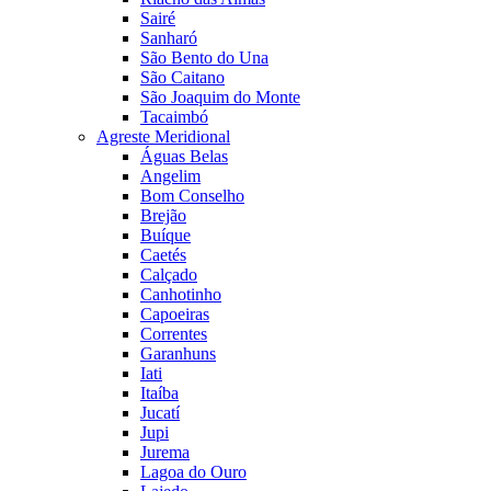
Sairé
Sanharó
São Bento do Una
São Caitano
São Joaquim do Monte
Tacaimbó
Agreste Meridional
Águas Belas
Angelim
Bom Conselho
Brejão
Buíque
Caetés
Calçado
Canhotinho
Capoeiras
Correntes
Garanhuns
Iati
Itaíba
Jucatí
Jupi
Jurema
Lagoa do Ouro