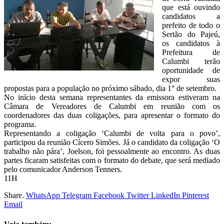
que está ouvindo
candidatos a
prefeito de todo o
Sertão do Pajeú,
os candidatos à
Prefeitura de
Calumbi terão
oportunidade de
expor suas
propostas para a população no próximo sábado, dia 1° de setembro.
No início desta semana representantes da emissora estiveram na
Câmara de Vereadores de Calumbi em reunião com os
coordenadores das duas coligações, para apresentar o formato do
programa.
Representando a coligação ‘Calumbi de volta para o povo’,
participou da reunião Cícero Simões. Já o candidato da coligação ‘O
trabalho não pára’, Joelson, foi pessoalmente ao encontro. As duas
partes ficaram satisfeitas com o formato do debate, que será mediado
pelo comunicador Anderson Tenners.
11H
Share.
WhatsApp
Telegram
Facebook
Twitter
LinkedIn
Pinterest
Email