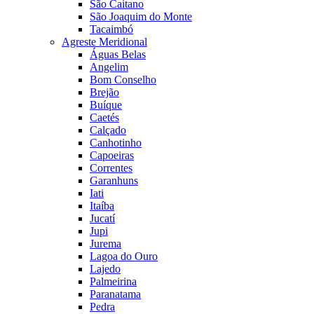
São Caitano
São Joaquim do Monte
Tacaimbó
Agreste Meridional
Águas Belas
Angelim
Bom Conselho
Brejão
Buíque
Caetés
Calçado
Canhotinho
Capoeiras
Correntes
Garanhuns
Iati
Itaíba
Jucatí
Jupi
Jurema
Lagoa do Ouro
Lajedo
Palmeirina
Paranatama
Pedra