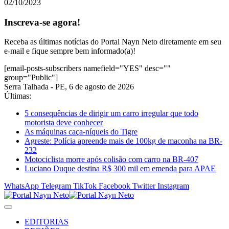
02/10/2023
Inscreva-se agora!
Receba as últimas notícias do Portal Nayn Neto diretamente em seu
e-mail e fique sempre bem informado(a)!
[email-posts-subscribers namefield="YES" desc=""
group="Public"]
Serra Talhada - PE, 6 de agosto de 2026
Últimas:
5 consequências de dirigir um carro irregular que todo
motorista deve conhecer
As máquinas caça-níqueis do Tigre
Agreste: Polícia apreende mais de 100kg de maconha na BR-
232
Motociclista morre após colisão com carro na BR-407
Luciano Duque destina R$ 300 mil em emenda para APAE
WhatsApp
Telegram
TikTok
Facebook
Twitter
Instagram
EDITORIAS