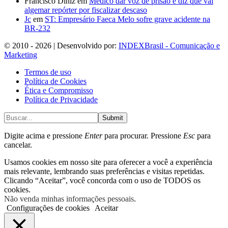
Francisco Diniz
em
Médico dar voz de prisão e diz que vai
algemar repórter por fiscalizar descaso
Jc
em
ST: Empresário Faeca Melo sofre grave acidente na
BR-232
© 2010 - 2026 | Desenvolvido por:
INDEXBrasil - Comunicação e
Marketing
Termos de uso
Política de Cookies
Ética e Compromisso
Política de Privacidade
Submit
Digite acima e pressione
Enter
para procurar. Pressione
Esc
para
cancelar.
Usamos cookies em nosso site para oferecer a você a experiência
mais relevante, lembrando suas preferências e visitas repetidas.
Clicando “Aceitar”, você concorda com o uso de TODOS os
cookies.
Não venda minhas informações pessoais
.
Configurações de cookies
Aceitar