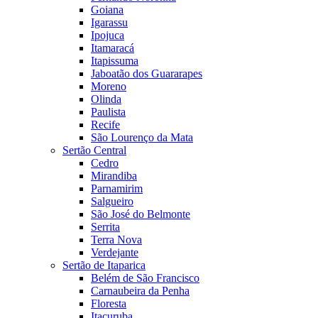
Goiana
Igarassu
Ipojuca
Itamaracá
Itapissuma
Jaboatão dos Guararapes
Moreno
Olinda
Paulista
Recife
São Lourenço da Mata
Sertão Central
Cedro
Mirandiba
Parnamirim
Salgueiro
São José do Belmonte
Serrita
Terra Nova
Verdejante
Sertão de Itaparica
Belém de São Francisco
Carnaubeira da Penha
Floresta
Itacuruba