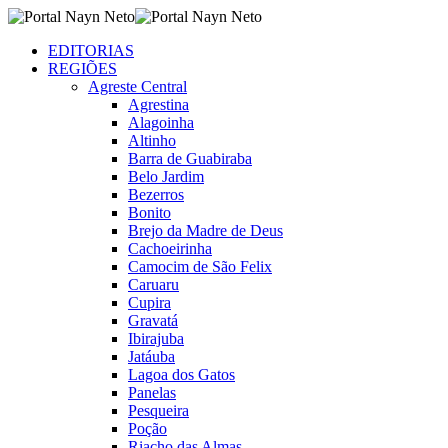
EDITORIAS
REGIÕES
Agreste Central
Agrestina
Alagoinha
Altinho
Barra de Guabiraba
Belo Jardim
Bezerros
Bonito
Brejo da Madre de Deus
Cachoeirinha
Camocim de São Felix
Caruaru
Cupira
Gravatá
Ibirajuba
Jatáuba
Lagoa dos Gatos
Panelas
Pesqueira
Poção
Riacho das Almas