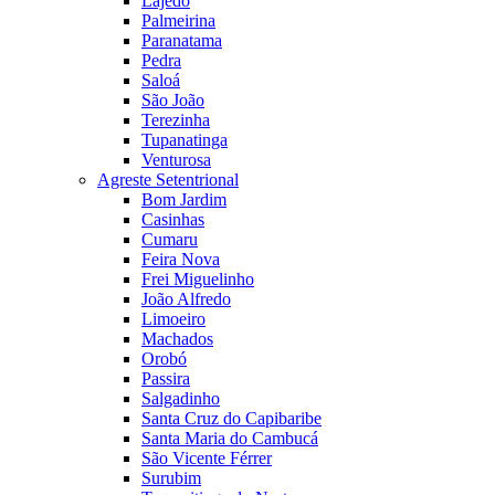
Lajedo
Palmeirina
Paranatama
Pedra
Saloá
São João
Terezinha
Tupanatinga
Venturosa
Agreste Setentrional
Bom Jardim
Casinhas
Cumaru
Feira Nova
Frei Miguelinho
João Alfredo
Limoeiro
Machados
Orobó
Passira
Salgadinho
Santa Cruz do Capibaribe
Santa Maria do Cambucá
São Vicente Férrer
Surubim