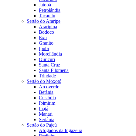
Jatobá
Petrolândia
Tacaratu
Sertão do Araripe
Araripina
Bodoco
Exu
Granito
Ipubi
Moreilândia
Ouricuri
Santa Cruz
Santa Filomena
Trindade
Sertão do Moxotó
Arcoverde
Betânia
Custódia
Ibimirim
Inajá
Manari
Sertânia
Sertão do Pajeú
Afogados da Ingazeira
Brejinho