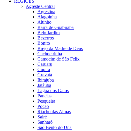
REGIÕES
Agreste Central
Agrestina
Alagoinha
Altinho
Barra de Guabiraba
Belo Jardim
Bezerros
Bonito
Brejo da Madre de Deus
Cachoeirinha
Camocim de São Felix
Caruaru
Cupira
Gravatá
Ibirajuba
Jatáuba
Lagoa dos Gatos
Panelas
Pesqueira
Poção
Riacho das Almas
Sairé
Sanharó
São Bento do Una