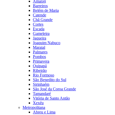
Amaraji
Barreiros
Belém de Maria
Catende
Chã Grande
Cortes
Escada
Gameleira
Jaqueira
Joaquim Nabuco
Maraial
Palmares
Pombos
Primavera
Quipapá
Ribeirão
Rio Formoso
São Benedito do Sul
Sirinhaém
São José da Coroa Grande
Tamandaré
Vitória de Santo Antão
Xexéu
Metropolitana
Abreu e Lima