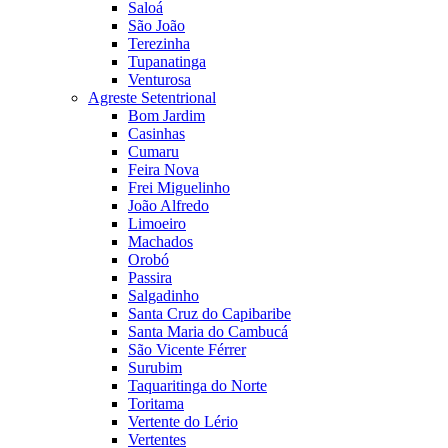
Saloá
São João
Terezinha
Tupanatinga
Venturosa
Agreste Setentrional
Bom Jardim
Casinhas
Cumaru
Feira Nova
Frei Miguelinho
João Alfredo
Limoeiro
Machados
Orobó
Passira
Salgadinho
Santa Cruz do Capibaribe
Santa Maria do Cambucá
São Vicente Férrer
Surubim
Taquaritinga do Norte
Toritama
Vertente do Lério
Vertentes