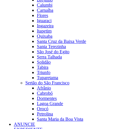
Calumbi
Carnaíba
Flores
Iguaraci
Ingazeira
Itapetim
Quixaba
Santa Cruz da Baixa Verde
Santa Terezinha
São José do Egito
Serra Talhada
Solidão
Tabira
Triunfo
Tuparetama
Sertão do São Francisco
Afrânio
Cabrobó
Dormentes
Lagoa Grande
Orocó
Petrolina
Santa Maria da Boa Vista
ANUNCIE