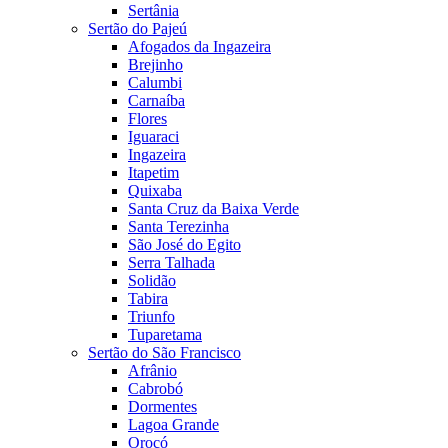
Sertânia
Sertão do Pajeú
Afogados da Ingazeira
Brejinho
Calumbi
Carnaíba
Flores
Iguaraci
Ingazeira
Itapetim
Quixaba
Santa Cruz da Baixa Verde
Santa Terezinha
São José do Egito
Serra Talhada
Solidão
Tabira
Triunfo
Tuparetama
Sertão do São Francisco
Afrânio
Cabrobó
Dormentes
Lagoa Grande
Orocó