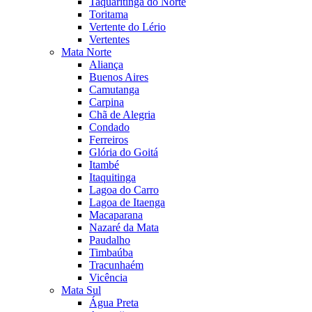
Taquaritinga do Norte
Toritama
Vertente do Lério
Vertentes
Mata Norte
Aliança
Buenos Aires
Camutanga
Carpina
Chã de Alegria
Condado
Ferreiros
Glória do Goitá
Itambé
Itaquitinga
Lagoa do Carro
Lagoa de Itaenga
Macaparana
Nazaré da Mata
Paudalho
Timbaúba
Tracunhaém
Vicência
Mata Sul
Água Preta