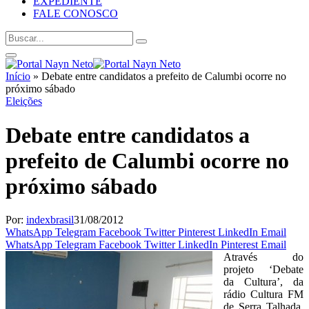
EXPEDIENTE
FALE CONOSCO
Início
»
Debate entre candidatos a prefeito de Calumbi ocorre no
próximo sábado
Eleições
Debate entre candidatos a
prefeito de Calumbi ocorre no
próximo sábado
Por:
indexbrasil
31/08/2012
WhatsApp
Telegram
Facebook
Twitter
Pinterest
LinkedIn
Email
WhatsApp
Telegram
Facebook
Twitter
LinkedIn
Pinterest
Email
Através do
projeto ‘Debate
da Cultura’, da
rádio Cultura FM
de Serra Talhada,