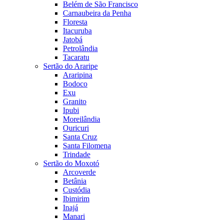
Belém de São Francisco
Carnaubeira da Penha
Floresta
Itacuruba
Jatobá
Petrolândia
Tacaratu
Sertão do Araripe
Araripina
Bodoco
Exu
Granito
Ipubi
Moreilândia
Ouricuri
Santa Cruz
Santa Filomena
Trindade
Sertão do Moxotó
Arcoverde
Betânia
Custódia
Ibimirim
Inajá
Manari