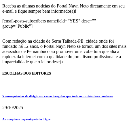
Receba as últimas notícias do Portal Nayn Neto diretamente em seu
e-mail e fique sempre bem informado(a)!
[email-posts-subscribers namefield="YES" desc=""
group="Public"]
Com redação na cidade de Serra Talhada-PE, cidade onde foi
fundado há 12 anos, o Portal Nayn Neto se tornou um dos sites mais
acessados de Pernambuco ao promover uma cobertura que alia a
rapidez da internet com a qualidade do jornalismo profissional e a
imparcialidade que o leitor deseja.
ESCOLHAS DOS EDITORES
5 consequências de dirigir um carro irregular que todo motorista deve conhecer
29/10/2025
As máquinas caça-níqueis do Tigre