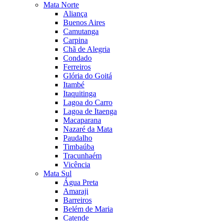
Mata Norte
Aliança
Buenos Aires
Camutanga
Carpina
Chã de Alegria
Condado
Ferreiros
Glória do Goitá
Itambé
Itaquitinga
Lagoa do Carro
Lagoa de Itaenga
Macaparana
Nazaré da Mata
Paudalho
Timbaúba
Tracunhaém
Vicência
Mata Sul
Água Preta
Amaraji
Barreiros
Belém de Maria
Catende