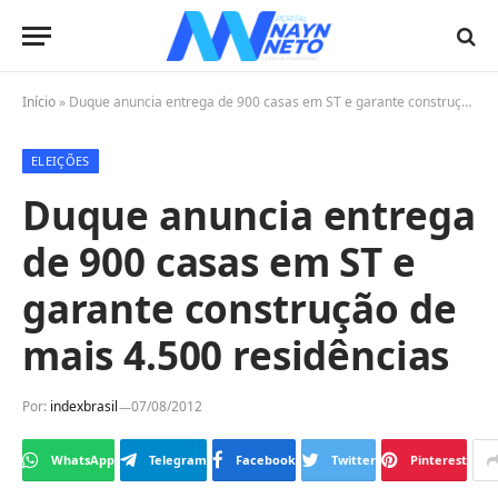
Início
»
Duque anuncia entrega de 900 casas em ST e garante construção de mais 4.500 residências
ELEIÇÕES
Duque anuncia entrega
de 900 casas em ST e
garante construção de
mais 4.500 residências
Por:
indexbrasil
07/08/2012
WhatsApp
Telegram
Facebook
Twitter
Pinterest