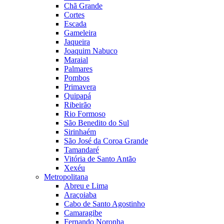
Chã Grande
Cortes
Escada
Gameleira
Jaqueira
Joaquim Nabuco
Maraial
Palmares
Pombos
Primavera
Quipapá
Ribeirão
Rio Formoso
São Benedito do Sul
Sirinhaém
São José da Coroa Grande
Tamandaré
Vitória de Santo Antão
Xexéu
Metropolitana
Abreu e Lima
Araçoiaba
Cabo de Santo Agostinho
Camaragibe
Fernando Noronha