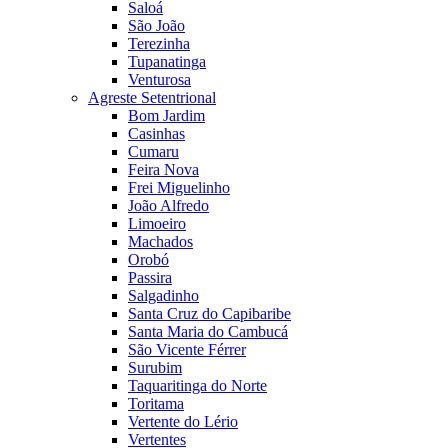
Saloá
São João
Terezinha
Tupanatinga
Venturosa
Agreste Setentrional
Bom Jardim
Casinhas
Cumaru
Feira Nova
Frei Miguelinho
João Alfredo
Limoeiro
Machados
Orobó
Passira
Salgadinho
Santa Cruz do Capibaribe
Santa Maria do Cambucá
São Vicente Férrer
Surubim
Taquaritinga do Norte
Toritama
Vertente do Lério
Vertentes