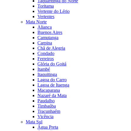
Taquaritinga do Norte
Toritama
Vertente do Lério
Vertentes
Mata Norte
Aliança
Buenos Aires
Camutanga
Carpina
Chã de Alegria
Condado
Ferreiros
Glória do Goitá
Itambé
Itaquitinga
Lagoa do Carro
Lagoa de Itaenga
Macaparana
Nazaré da Mata
Paudalho
Timbaúba
Tracunhaém
Vicência
Mata Sul
Água Preta