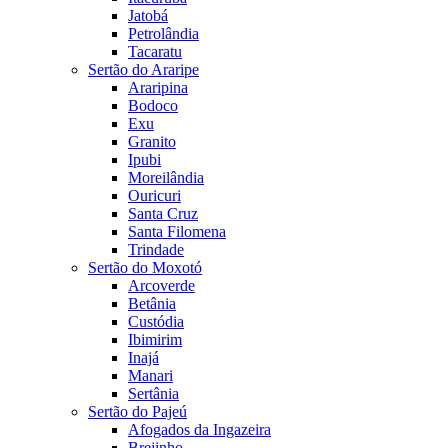
Jatobá
Petrolândia
Tacaratu
Sertão do Araripe
Araripina
Bodoco
Exu
Granito
Ipubi
Moreilândia
Ouricuri
Santa Cruz
Santa Filomena
Trindade
Sertão do Moxotó
Arcoverde
Betânia
Custódia
Ibimirim
Inajá
Manari
Sertânia
Sertão do Pajeú
Afogados da Ingazeira
Brejinho