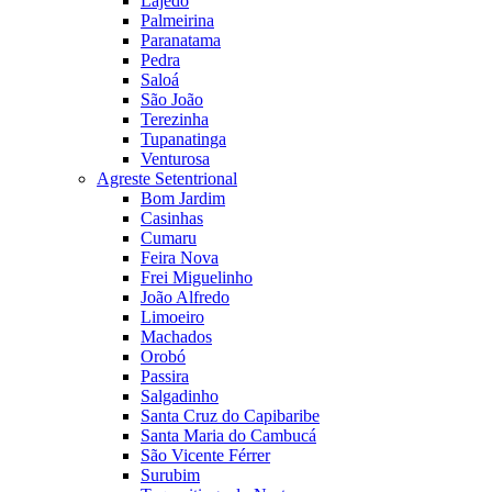
Lajedo
Palmeirina
Paranatama
Pedra
Saloá
São João
Terezinha
Tupanatinga
Venturosa
Agreste Setentrional
Bom Jardim
Casinhas
Cumaru
Feira Nova
Frei Miguelinho
João Alfredo
Limoeiro
Machados
Orobó
Passira
Salgadinho
Santa Cruz do Capibaribe
Santa Maria do Cambucá
São Vicente Férrer
Surubim