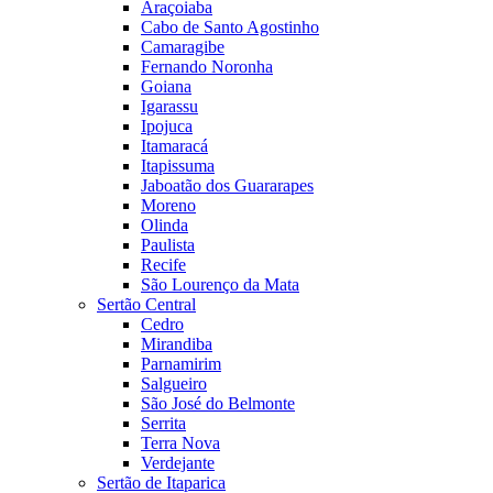
Araçoiaba
Cabo de Santo Agostinho
Camaragibe
Fernando Noronha
Goiana
Igarassu
Ipojuca
Itamaracá
Itapissuma
Jaboatão dos Guararapes
Moreno
Olinda
Paulista
Recife
São Lourenço da Mata
Sertão Central
Cedro
Mirandiba
Parnamirim
Salgueiro
São José do Belmonte
Serrita
Terra Nova
Verdejante
Sertão de Itaparica