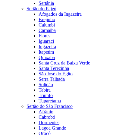
Sertânia
Sertão do Pajeú
Afogados da Ingazeira
Brejinho
Calumbi
Carnaíba
Flores
Iguaraci
Ingazeira
Itapetim
Quixaba
Santa Cruz da Baixa Verde
Santa Terezinha
São José do Egito
Serra Talhada
Solidão
Tabira
Triunfo
Tuparetama
Sertão do São Francisco
Afrânio
Cabrobó
Dormentes
Lagoa Grande
Orocó