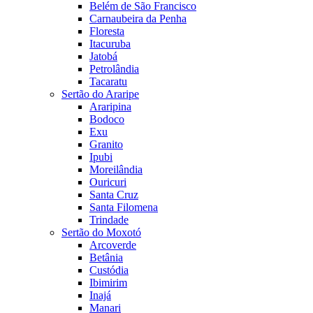
Belém de São Francisco
Carnaubeira da Penha
Floresta
Itacuruba
Jatobá
Petrolândia
Tacaratu
Sertão do Araripe
Araripina
Bodoco
Exu
Granito
Ipubi
Moreilândia
Ouricuri
Santa Cruz
Santa Filomena
Trindade
Sertão do Moxotó
Arcoverde
Betânia
Custódia
Ibimirim
Inajá
Manari