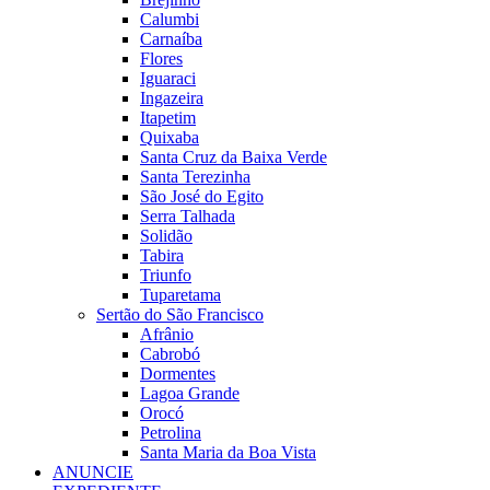
Calumbi
Carnaíba
Flores
Iguaraci
Ingazeira
Itapetim
Quixaba
Santa Cruz da Baixa Verde
Santa Terezinha
São José do Egito
Serra Talhada
Solidão
Tabira
Triunfo
Tuparetama
Sertão do São Francisco
Afrânio
Cabrobó
Dormentes
Lagoa Grande
Orocó
Petrolina
Santa Maria da Boa Vista
ANUNCIE