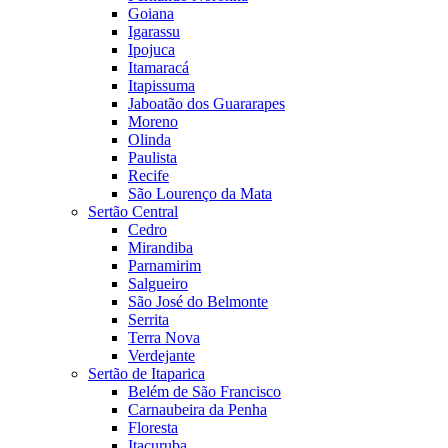
Goiana
Igarassu
Ipojuca
Itamaracá
Itapissuma
Jaboatão dos Guararapes
Moreno
Olinda
Paulista
Recife
São Lourenço da Mata
Sertão Central
Cedro
Mirandiba
Parnamirim
Salgueiro
São José do Belmonte
Serrita
Terra Nova
Verdejante
Sertão de Itaparica
Belém de São Francisco
Carnaubeira da Penha
Floresta
Itacuruba