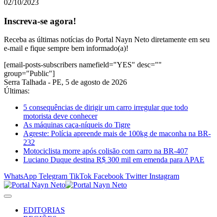
02/10/2023
Inscreva-se agora!
Receba as últimas notícias do Portal Nayn Neto diretamente em seu
e-mail e fique sempre bem informado(a)!
[email-posts-subscribers namefield="YES" desc=""
group="Public"]
Serra Talhada - PE, 5 de agosto de 2026
Últimas:
5 consequências de dirigir um carro irregular que todo
motorista deve conhecer
As máquinas caça-níqueis do Tigre
Agreste: Polícia apreende mais de 100kg de maconha na BR-
232
Motociclista morre após colisão com carro na BR-407
Luciano Duque destina R$ 300 mil em emenda para APAE
WhatsApp
Telegram
TikTok
Facebook
Twitter
Instagram
EDITORIAS