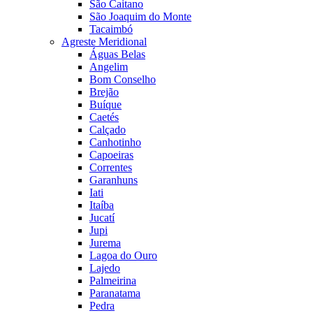
São Caitano
São Joaquim do Monte
Tacaimbó
Agreste Meridional
Águas Belas
Angelim
Bom Conselho
Brejão
Buíque
Caetés
Calçado
Canhotinho
Capoeiras
Correntes
Garanhuns
Iati
Itaíba
Jucatí
Jupi
Jurema
Lagoa do Ouro
Lajedo
Palmeirina
Paranatama
Pedra