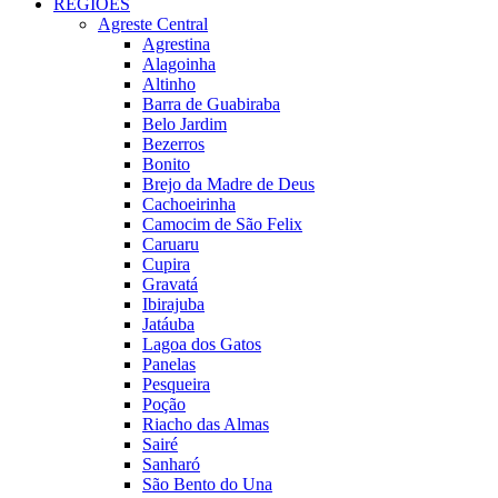
REGIÕES
Agreste Central
Agrestina
Alagoinha
Altinho
Barra de Guabiraba
Belo Jardim
Bezerros
Bonito
Brejo da Madre de Deus
Cachoeirinha
Camocim de São Felix
Caruaru
Cupira
Gravatá
Ibirajuba
Jatáuba
Lagoa dos Gatos
Panelas
Pesqueira
Poção
Riacho das Almas
Sairé
Sanharó
São Bento do Una