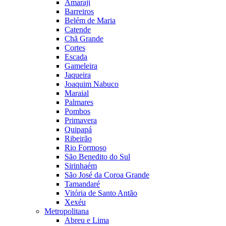
Amaraji
Barreiros
Belém de Maria
Catende
Chã Grande
Cortes
Escada
Gameleira
Jaqueira
Joaquim Nabuco
Maraial
Palmares
Pombos
Primavera
Quipapá
Ribeirão
Rio Formoso
São Benedito do Sul
Sirinhaém
São José da Coroa Grande
Tamandaré
Vitória de Santo Antão
Xexéu
Metropolitana
Abreu e Lima