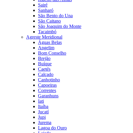
Sairé
Sanharó
São Bento do Una
São Caitano
São Joaquim do Monte
Tacaimbó
Agreste Meridional
Águas Belas
Angelim
Bom Conselho
Brejão
Buíque
Caetés
Calçado
Canhotinho
Capoeiras
Correntes
Garanhuns
Iati
Itaíba
Jucatí
Jupi
Jurema
Lagoa do Ouro