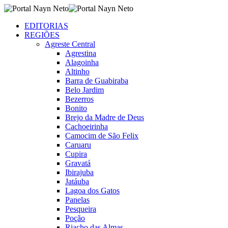
EDITORIAS
REGIÕES
Agreste Central
Agrestina
Alagoinha
Altinho
Barra de Guabiraba
Belo Jardim
Bezerros
Bonito
Brejo da Madre de Deus
Cachoeirinha
Camocim de São Felix
Caruaru
Cupira
Gravatá
Ibirajuba
Jatáuba
Lagoa dos Gatos
Panelas
Pesqueira
Poção
Riacho das Almas