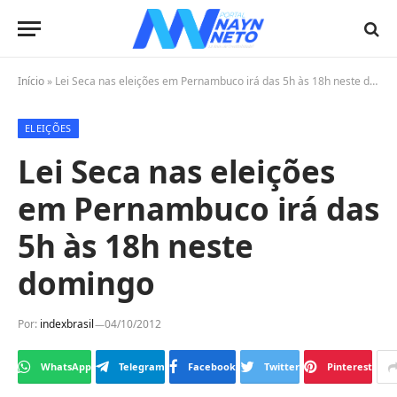
Início
»
Lei Seca nas eleições em Pernambuco irá das 5h às 18h neste domingo
ELEIÇÕES
Lei Seca nas eleições
em Pernambuco irá das
5h às 18h neste
domingo
Por:
indexbrasil
04/10/2012
WhatsApp
Telegram
Facebook
Twitter
Pinterest