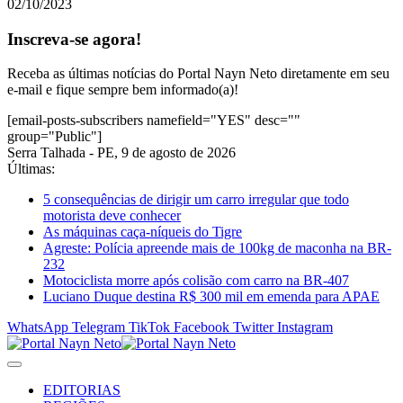
02/10/2023
Inscreva-se agora!
Receba as últimas notícias do Portal Nayn Neto diretamente em seu
e-mail e fique sempre bem informado(a)!
[email-posts-subscribers namefield="YES" desc=""
group="Public"]
Serra Talhada - PE, 9 de agosto de 2026
Últimas:
5 consequências de dirigir um carro irregular que todo
motorista deve conhecer
As máquinas caça-níqueis do Tigre
Agreste: Polícia apreende mais de 100kg de maconha na BR-
232
Motociclista morre após colisão com carro na BR-407
Luciano Duque destina R$ 300 mil em emenda para APAE
WhatsApp
Telegram
TikTok
Facebook
Twitter
Instagram
EDITORIAS