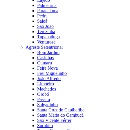
Lajedo
Palmeirina
Paranatama
Pedra
Saloá
São João
Terezinha
Tupanatinga
Venturosa
Agreste Setentrional
Bom Jardim
Casinhas
Cumaru
Feira Nova
Frei Miguelinho
João Alfredo
Limoeiro
Machados
Orobó
Passira
Salgadinho
Santa Cruz do Capibaribe
Santa Maria do Cambucá
São Vicente Férrer
Surubim