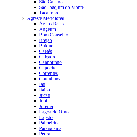
São Caitano
São Joaquim do Monte
Tacaimbó
Agreste Meridional
Águas Belas
Angelim
Bom Conselho
Brejão
Buíque
Caetés
Calçado
Canhotinho
Capoeiras
Correntes
Garanhuns
Iati
Itaíba
Jucatí
Jupi
Jurema
Lagoa do Ouro
Lajedo
Palmeirina
Paranatama
Pedra