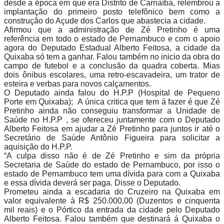
desde a época em que era Distrito de Carnaíba, relembrou a
implantação do primeiro posto telefônico bem como a
construção do Açude dos Carlos que abastecia a cidade.
Afirmou que a administração de Zé Pretinho é uma
referência em todo o estado de Pernambuco e com o apoio
agora do Deputado Estadual Alberto Feitosa, a cidade da
Quixaba só tem a ganhar. Falou também no inicio da obra do
campo de futebol e a conclusão da quadra coberta. Mias
dois ônibus escolares, uma retro-escavadeira, um trator de
esteira e verbas para novos calçamentos.
O Deputado ainda falou do H.P.P (Hospital de Pequeno
Porte em Quixaba); A única critica que tem á fazer é que Zé
Pretinho ainda não conseguiu transformar a Unidade de
Saúde no H.P.P , se ofereceu juntamente com o Deputado
Alberto Feitosa em ajudar a Zé Pretinho para juntos ir até o
Secretário de Saúde Antônio Figueira para solicitar a
aquisição do H.P.P.
“A culpa disso não é de Zé Pretinho e sim da própria
Secretaria de Saúde do estado de Pernambuco, por isso o
estado de Pernambuco tem uma dívida para com a Quixaba
e essa dívida deverá ser paga. Disse o Deputado.
Prometeu ainda a escadaria do Cruzeiro na Quixaba em
valor equivalente à R$ 250.000,00 (Duzentos e cinquenta
mil reais) e o Pórtico da entrada da cidade pelo Deputado
Alberto Feitosa. Falou também que destinará á Quixaba o