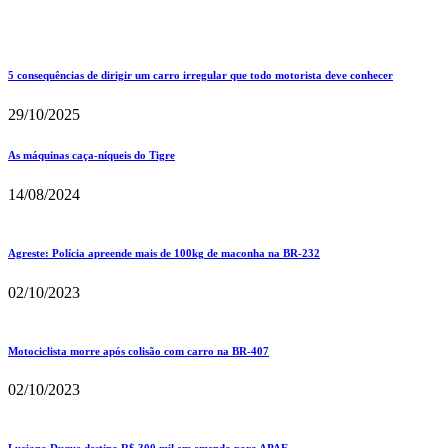
5 consequências de dirigir um carro irregular que todo motorista deve conhecer
29/10/2025
As máquinas caça-níqueis do Tigre
14/08/2024
Agreste: Polícia apreende mais de 100kg de maconha na BR-232
02/10/2023
Motociclista morre após colisão com carro na BR-407
02/10/2023