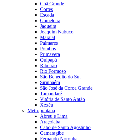
Chã Grande
Cortes
Escada
Gameleira
Jaqueira
Joaquim Nabuco
Maraial
Palmares
Pombos
Primavera
Quipapá
Ribeirão
Rio Formoso
São Benedito do Sul
Sirinhaém
São José da Coroa Grande
Tamandaré
Vitória de Santo Antão
Xexéu
Metropolitana
Abreu e Lima
Araçoiaba
Cabo de Santo Agostinho
Camaragibe
Fernando Noronha