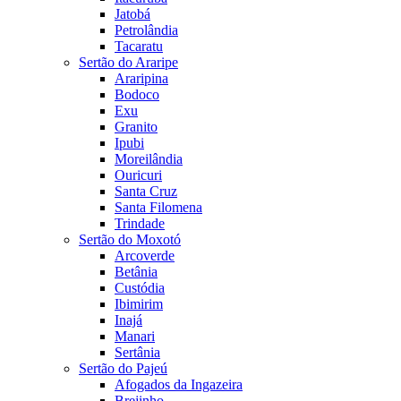
Jatobá
Petrolândia
Tacaratu
Sertão do Araripe
Araripina
Bodoco
Exu
Granito
Ipubi
Moreilândia
Ouricuri
Santa Cruz
Santa Filomena
Trindade
Sertão do Moxotó
Arcoverde
Betânia
Custódia
Ibimirim
Inajá
Manari
Sertânia
Sertão do Pajeú
Afogados da Ingazeira
Brejinho