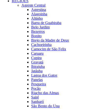
REGIÕES
Agreste Central
Agrestina
Alagoinha
Altinho
Barra de Guabiraba
Belo Jardim
Bezerros
Bonito
Brejo da Madre de Deus
Cachoeirinha
Camocim de São Felix
Caruaru
Cupira
Gravatá
Ibirajuba
Jatáuba
Lagoa dos Gatos
Panelas
Pesqueira
Poção
Riacho das Almas
Sairé
Sanharó
São Bento do Una