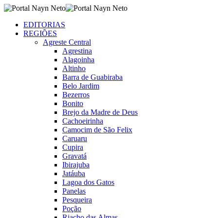
EDITORIAS
REGIÕES
Agreste Central
Agrestina
Alagoinha
Altinho
Barra de Guabiraba
Belo Jardim
Bezerros
Bonito
Brejo da Madre de Deus
Cachoeirinha
Camocim de São Felix
Caruaru
Cupira
Gravatá
Ibirajuba
Jatáuba
Lagoa dos Gatos
Panelas
Pesqueira
Poção
Riacho das Almas