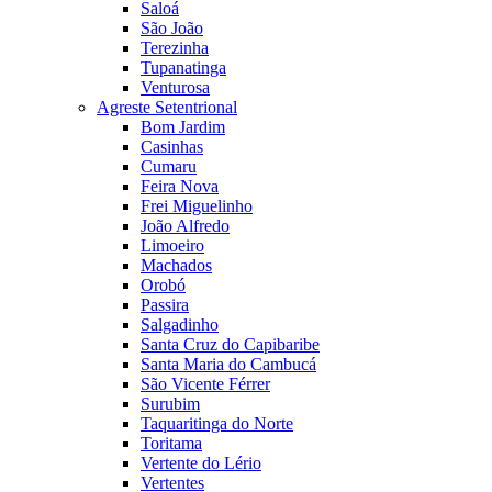
Saloá
São João
Terezinha
Tupanatinga
Venturosa
Agreste Setentrional
Bom Jardim
Casinhas
Cumaru
Feira Nova
Frei Miguelinho
João Alfredo
Limoeiro
Machados
Orobó
Passira
Salgadinho
Santa Cruz do Capibaribe
Santa Maria do Cambucá
São Vicente Férrer
Surubim
Taquaritinga do Norte
Toritama
Vertente do Lério
Vertentes