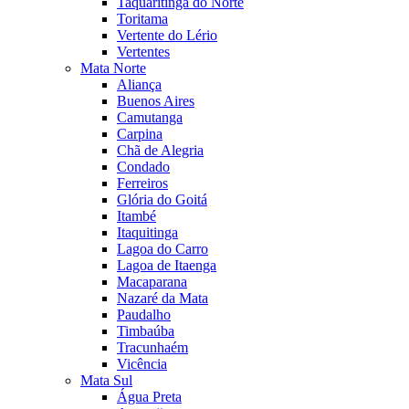
Taquaritinga do Norte
Toritama
Vertente do Lério
Vertentes
Mata Norte
Aliança
Buenos Aires
Camutanga
Carpina
Chã de Alegria
Condado
Ferreiros
Glória do Goitá
Itambé
Itaquitinga
Lagoa do Carro
Lagoa de Itaenga
Macaparana
Nazaré da Mata
Paudalho
Timbaúba
Tracunhaém
Vicência
Mata Sul
Água Preta