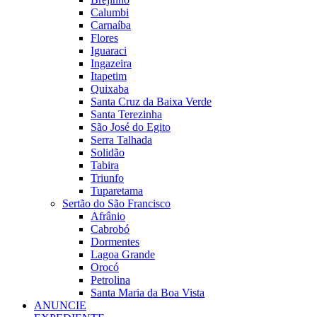
Calumbi
Carnaíba
Flores
Iguaraci
Ingazeira
Itapetim
Quixaba
Santa Cruz da Baixa Verde
Santa Terezinha
São José do Egito
Serra Talhada
Solidão
Tabira
Triunfo
Tuparetama
Sertão do São Francisco
Afrânio
Cabrobó
Dormentes
Lagoa Grande
Orocó
Petrolina
Santa Maria da Boa Vista
ANUNCIE