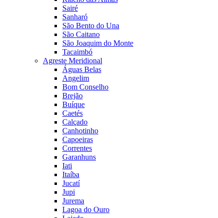
Sairé
Sanharó
São Bento do Una
São Caitano
São Joaquim do Monte
Tacaimbó
Agreste Meridional
Águas Belas
Angelim
Bom Conselho
Brejão
Buíque
Caetés
Calçado
Canhotinho
Capoeiras
Correntes
Garanhuns
Iati
Itaíba
Jucatí
Jupi
Jurema
Lagoa do Ouro