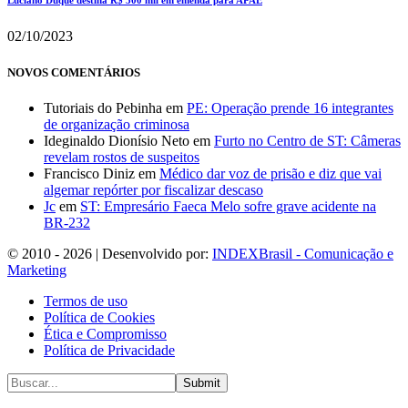
Luciano Duque destina R$ 300 mil em emenda para APAE
02/10/2023
NOVOS COMENTÁRIOS
Tutoriais do Pebinha
em
PE: Operação prende 16 integrantes
de organização criminosa
Ideginaldo Dionísio Neto
em
Furto no Centro de ST: Câmeras
revelam rostos de suspeitos
Francisco Diniz
em
Médico dar voz de prisão e diz que vai
algemar repórter por fiscalizar descaso
Jc
em
ST: Empresário Faeca Melo sofre grave acidente na
BR-232
© 2010 - 2026 | Desenvolvido por:
INDEXBrasil - Comunicação e
Marketing
Termos de uso
Política de Cookies
Ética e Compromisso
Política de Privacidade
Submit