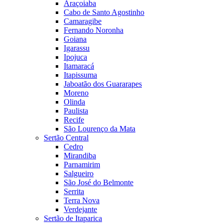
Araçoiaba
Cabo de Santo Agostinho
Camaragibe
Fernando Noronha
Goiana
Igarassu
Ipojuca
Itamaracá
Itapissuma
Jaboatão dos Guararapes
Moreno
Olinda
Paulista
Recife
São Lourenço da Mata
Sertão Central
Cedro
Mirandiba
Parnamirim
Salgueiro
São José do Belmonte
Serrita
Terra Nova
Verdejante
Sertão de Itaparica