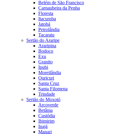
Belém de São Francisco
Carnaubeira da Penha
Floresta
Itacuruba
Jatobá
Petrolândia
Tacaratu
Sertão do Araripe
Araripina
Bodoco
Exu
Granito
Ipubi
Moreilândia
Ouricuri
Santa Cruz
Santa Filomena
Trindade
Sertão do Moxotó
Arcoverde
Betânia
Custódia
Ibimirim
Inajá
Manari