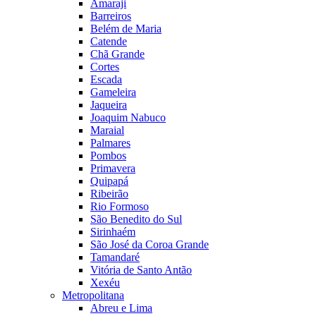
Amaraji
Barreiros
Belém de Maria
Catende
Chã Grande
Cortes
Escada
Gameleira
Jaqueira
Joaquim Nabuco
Maraial
Palmares
Pombos
Primavera
Quipapá
Ribeirão
Rio Formoso
São Benedito do Sul
Sirinhaém
São José da Coroa Grande
Tamandaré
Vitória de Santo Antão
Xexéu
Metropolitana
Abreu e Lima