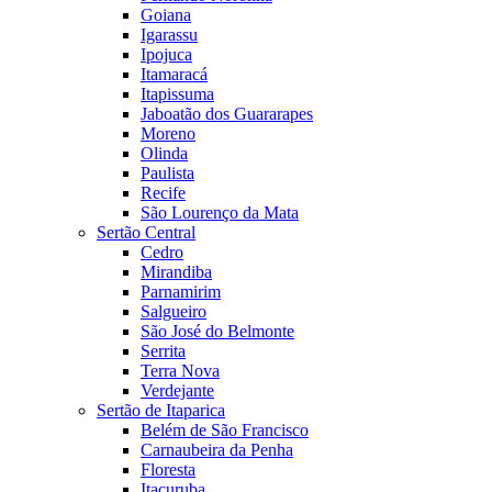
Goiana
Igarassu
Ipojuca
Itamaracá
Itapissuma
Jaboatão dos Guararapes
Moreno
Olinda
Paulista
Recife
São Lourenço da Mata
Sertão Central
Cedro
Mirandiba
Parnamirim
Salgueiro
São José do Belmonte
Serrita
Terra Nova
Verdejante
Sertão de Itaparica
Belém de São Francisco
Carnaubeira da Penha
Floresta
Itacuruba