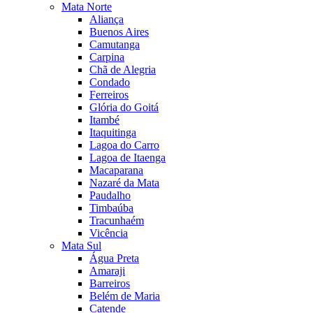
Mata Norte
Aliança
Buenos Aires
Camutanga
Carpina
Chã de Alegria
Condado
Ferreiros
Glória do Goitá
Itambé
Itaquitinga
Lagoa do Carro
Lagoa de Itaenga
Macaparana
Nazaré da Mata
Paudalho
Timbaúba
Tracunhaém
Vicência
Mata Sul
Água Preta
Amaraji
Barreiros
Belém de Maria
Catende