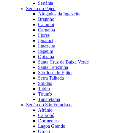
Sertânia
Sertão do Pajeú
Afogados da Ingazeira
Brejinho
Calumbi
Carnaíba
Flores
Iguaraci
Ingazeira
Itapetim
Quixaba
Santa Cruz da Baixa Verde
Santa Terezinha
São José do Egito
Serra Talhada
Solidão
Tabira
Triunfo
Tuparetama
Sertão do São Francisco
Afrânio
Cabrobó
Dormentes
Lagoa Grande
Orocó