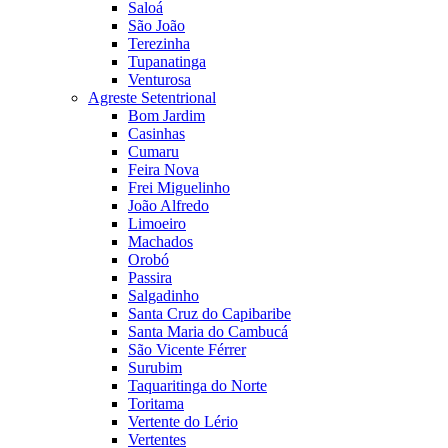
Saloá
São João
Terezinha
Tupanatinga
Venturosa
Agreste Setentrional
Bom Jardim
Casinhas
Cumaru
Feira Nova
Frei Miguelinho
João Alfredo
Limoeiro
Machados
Orobó
Passira
Salgadinho
Santa Cruz do Capibaribe
Santa Maria do Cambucá
São Vicente Férrer
Surubim
Taquaritinga do Norte
Toritama
Vertente do Lério
Vertentes