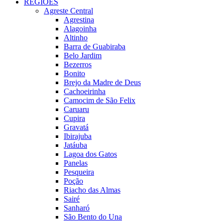
REGIÕES
Agreste Central
Agrestina
Alagoinha
Altinho
Barra de Guabiraba
Belo Jardim
Bezerros
Bonito
Brejo da Madre de Deus
Cachoeirinha
Camocim de São Felix
Caruaru
Cupira
Gravatá
Ibirajuba
Jatáuba
Lagoa dos Gatos
Panelas
Pesqueira
Poção
Riacho das Almas
Sairé
Sanharó
São Bento do Una