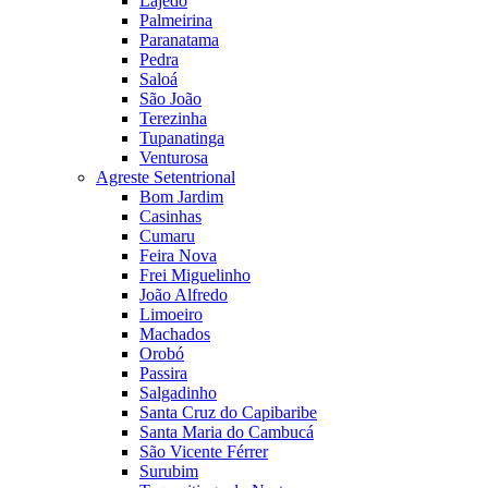
Lajedo
Palmeirina
Paranatama
Pedra
Saloá
São João
Terezinha
Tupanatinga
Venturosa
Agreste Setentrional
Bom Jardim
Casinhas
Cumaru
Feira Nova
Frei Miguelinho
João Alfredo
Limoeiro
Machados
Orobó
Passira
Salgadinho
Santa Cruz do Capibaribe
Santa Maria do Cambucá
São Vicente Férrer
Surubim