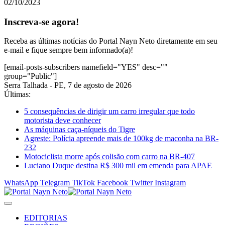
02/10/2023
Inscreva-se agora!
Receba as últimas notícias do Portal Nayn Neto diretamente em seu
e-mail e fique sempre bem informado(a)!
[email-posts-subscribers namefield="YES" desc=""
group="Public"]
Serra Talhada - PE, 7 de agosto de 2026
Últimas:
5 consequências de dirigir um carro irregular que todo
motorista deve conhecer
As máquinas caça-níqueis do Tigre
Agreste: Polícia apreende mais de 100kg de maconha na BR-
232
Motociclista morre após colisão com carro na BR-407
Luciano Duque destina R$ 300 mil em emenda para APAE
WhatsApp
Telegram
TikTok
Facebook
Twitter
Instagram
EDITORIAS