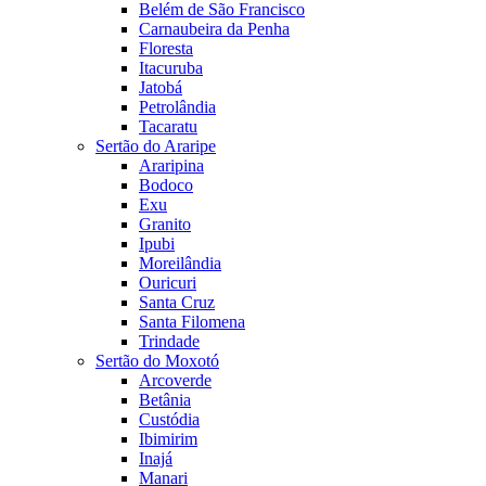
Belém de São Francisco
Carnaubeira da Penha
Floresta
Itacuruba
Jatobá
Petrolândia
Tacaratu
Sertão do Araripe
Araripina
Bodoco
Exu
Granito
Ipubi
Moreilândia
Ouricuri
Santa Cruz
Santa Filomena
Trindade
Sertão do Moxotó
Arcoverde
Betânia
Custódia
Ibimirim
Inajá
Manari