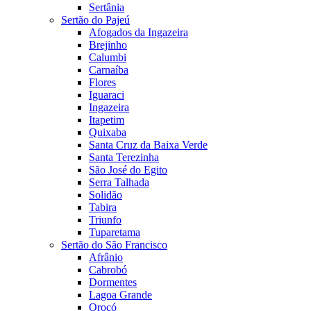
Sertânia
Sertão do Pajeú
Afogados da Ingazeira
Brejinho
Calumbi
Carnaíba
Flores
Iguaraci
Ingazeira
Itapetim
Quixaba
Santa Cruz da Baixa Verde
Santa Terezinha
São José do Egito
Serra Talhada
Solidão
Tabira
Triunfo
Tuparetama
Sertão do São Francisco
Afrânio
Cabrobó
Dormentes
Lagoa Grande
Orocó