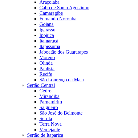
Araçoiaba
Cabo de Santo Agostinho
Camaragibe
Fernando Noronha
Goiana
Igarassu
Ipojuca
Itamaracá
Itapissuma
Jaboatão dos Guararapes
Moreno
Olinda
Paulista
Recife
São Lourenço da Mata
Sertão Central
Cedro
Mirandiba
Parnamirim
Salgueiro
São José do Belmonte
Serrita
Terra Nova
Verdejante
Sertão de Itaparica