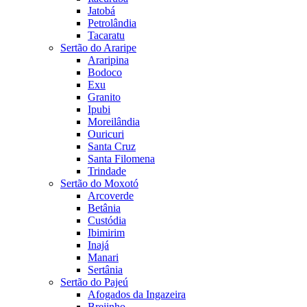
Jatobá
Petrolândia
Tacaratu
Sertão do Araripe
Araripina
Bodoco
Exu
Granito
Ipubi
Moreilândia
Ouricuri
Santa Cruz
Santa Filomena
Trindade
Sertão do Moxotó
Arcoverde
Betânia
Custódia
Ibimirim
Inajá
Manari
Sertânia
Sertão do Pajeú
Afogados da Ingazeira
Brejinho