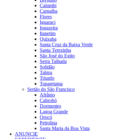
Calumbi
Carnaíba
Flores
Iguaraci
Ingazeira
Itapetim
Quixaba
Santa Cruz da Baixa Verde
Santa Terezinha
São José do Egito
Serra Talhada
Solidão
Tabira
Triunfo
Tuparetama
Sertão do São Francisco
Afrânio
Cabrobó
Dormentes
Lagoa Grande
Orocó
Petrolina
Santa Maria da Boa Vista
ANUNCIE