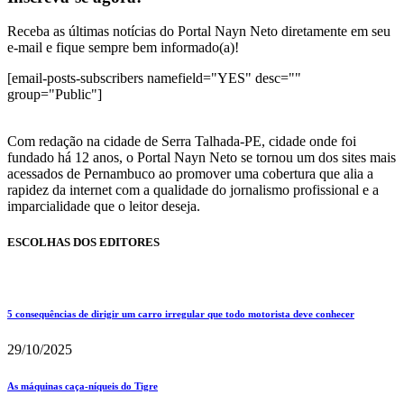
Receba as últimas notícias do Portal Nayn Neto diretamente em seu
e-mail e fique sempre bem informado(a)!
[email-posts-subscribers namefield="YES" desc=""
group="Public"]
Com redação na cidade de Serra Talhada-PE, cidade onde foi
fundado há 12 anos, o Portal Nayn Neto se tornou um dos sites mais
acessados de Pernambuco ao promover uma cobertura que alia a
rapidez da internet com a qualidade do jornalismo profissional e a
imparcialidade que o leitor deseja.
ESCOLHAS DOS EDITORES
5 consequências de dirigir um carro irregular que todo motorista deve conhecer
29/10/2025
As máquinas caça-níqueis do Tigre