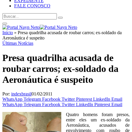
EXPEDIENTE
FALE CONOSCO
Início
»
Presa quadrilha acusada de roubar carros; ex-soldado da
Aeronáutica é suspeito
Últimas Notícias
Presa quadrilha acusada de
roubar carros; ex-soldado da
Aeronáutica é suspeito
Por:
indexbrasil
01/02/2011
WhatsApp
Telegram
Facebook
Twitter
Pinterest
LinkedIn
Email
WhatsApp
Telegram
Facebook
Twitter
LinkedIn
Pinterest
Email
Quatro homens foram presos,
entre eles um ex-soldado da
Aeronáutica, acusados de
envolvimento com roubo de