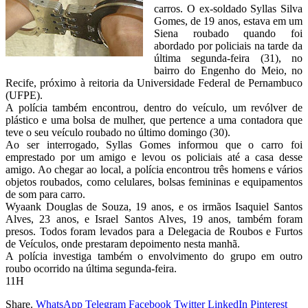
carros. O ex-soldado Syllas Silva
Gomes, de 19 anos, estava em um
Siena roubado quando foi
abordado por policiais na tarde da
última segunda-feira (31), no
bairro do Engenho do Meio, no
Recife, próximo à reitoria da Universidade Federal de Pernambuco
(UFPE).
A polícia também encontrou, dentro do veículo, um revólver de
plástico e uma bolsa de mulher, que pertence a uma contadora que
teve o seu veículo roubado no último domingo (30).
Ao ser interrogado, Syllas Gomes informou que o carro foi
emprestado por um amigo e levou os policiais até a casa desse
amigo. Ao chegar ao local, a polícia encontrou três homens e vários
objetos roubados, como celulares, bolsas femininas e equipamentos
de som para carro.
Wyaank Douglas de Souza, 19 anos, e os irmãos Isaquiel Santos
Alves, 23 anos, e Israel Santos Alves, 19 anos, também foram
presos. Todos foram levados para a Delegacia de Roubos e Furtos
de Veículos, onde prestaram depoimento nesta manhã.
A polícia investiga também o envolvimento do grupo em outro
roubo ocorrido na última segunda-feira.
11H
Share.
WhatsApp
Telegram
Facebook
Twitter
LinkedIn
Pinterest