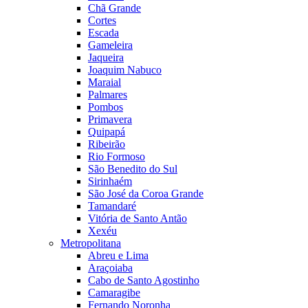
Chã Grande
Cortes
Escada
Gameleira
Jaqueira
Joaquim Nabuco
Maraial
Palmares
Pombos
Primavera
Quipapá
Ribeirão
Rio Formoso
São Benedito do Sul
Sirinhaém
São José da Coroa Grande
Tamandaré
Vitória de Santo Antão
Xexéu
Metropolitana
Abreu e Lima
Araçoiaba
Cabo de Santo Agostinho
Camaragibe
Fernando Noronha