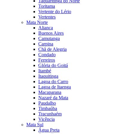
Taquaritinga do Norte
Toritama
Vertente do Lério
Vertentes
Mata Norte
Aliança
Buenos Aires
Camutanga
Carpina
Chã de Alegria
Condado
Ferreiros
Glória do Goitá
Itambé
Itaquitinga
Lagoa do Carro
Lagoa de Itaenga
Macaparana
Nazaré da Mata
Paudalho
Timbaúba
Tracunhaém
Vicência
Mata Sul
Água Preta