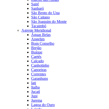
Sairé
Sanharó
São Bento do Una
São Caitano
São Joaquim do Monte
Tacaimbó
Agreste Meridional
Águas Belas
Angelim
Bom Conselho
Brejão
Buíque
Caetés
Calçado
Canhotinho
Capoeiras
Correntes
Garanhuns
Iati
Itaíba
Jucatí
Jupi
Jurema
Lagoa do Ouro