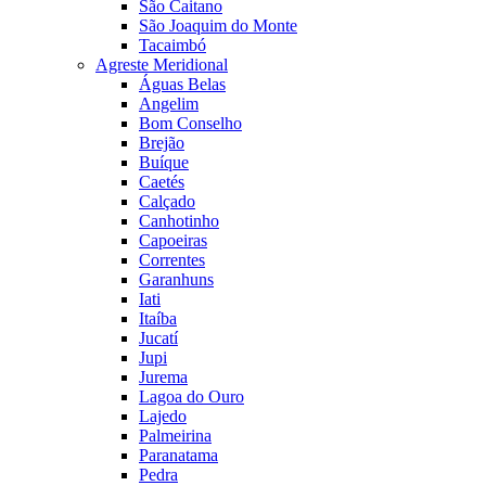
São Caitano
São Joaquim do Monte
Tacaimbó
Agreste Meridional
Águas Belas
Angelim
Bom Conselho
Brejão
Buíque
Caetés
Calçado
Canhotinho
Capoeiras
Correntes
Garanhuns
Iati
Itaíba
Jucatí
Jupi
Jurema
Lagoa do Ouro
Lajedo
Palmeirina
Paranatama
Pedra