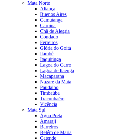
Mata Norte
Aliança
Buenos Aires
Camutanga
Carpina
Chã de Alegria
Condado
Ferreiros
Glória do Goitá
Itambé
Itaquitinga
Lagoa do Carro
Lagoa de Itaenga
Macaparana
Nazaré da Mata
Paudalho
Timbaúba
Tracunhaém
Vicência
Mata Sul
Água Preta
Amaraji
Barreiros
Belém de Maria
Catende