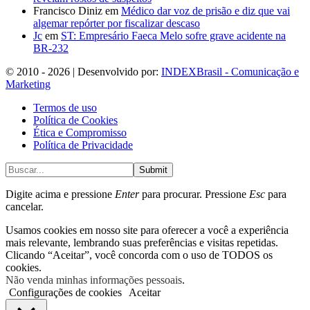
Francisco Diniz
em
Médico dar voz de prisão e diz que vai
algemar repórter por fiscalizar descaso
Jc
em
ST: Empresário Faeca Melo sofre grave acidente na
BR-232
© 2010 - 2026 | Desenvolvido por:
INDEXBrasil - Comunicação e
Marketing
Termos de uso
Política de Cookies
Ética e Compromisso
Política de Privacidade
Submit
Digite acima e pressione
Enter
para procurar. Pressione
Esc
para
cancelar.
Usamos cookies em nosso site para oferecer a você a experiência
mais relevante, lembrando suas preferências e visitas repetidas.
Clicando “Aceitar”, você concorda com o uso de TODOS os
cookies.
Não venda minhas informações pessoais
.
Configurações de cookies
Aceitar