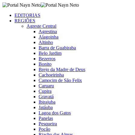
EDITORIAS
REGIÕES
Agreste Central
Agrestina
Alagoinha
Altinho
Barra de Guabiraba
Belo Jardim
Bezerros
Bonito
Brejo da Madre de Deus
Cachoeirinha
Camocim de São Felix
Caruaru
Cupira
Gravatá
Ibirajuba
Jatáuba
Lagoa dos Gatos
Panelas
Pesqueira
Poção
Riacho das Almas