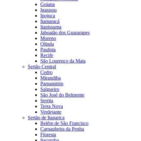
Goiana
Igarassu
Ipojuca
Itamaracá
Itapissuma
Jaboatão dos Guararapes
Moreno
Olinda
Paulista
Recife
São Lourenço da Mata
Sertão Central
Cedro
Mirandiba
Parnamirim
Salgueiro
São José do Belmonte
Serrita
Terra Nova
Verdejante
Sertão de Itaparica
Belém de São Francisco
Carnaubeira da Penha
Floresta
Itacuruba