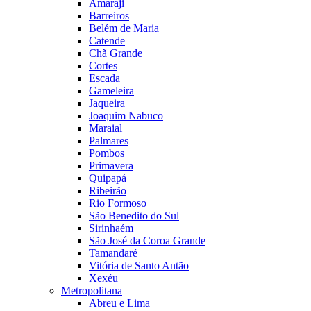
Amaraji
Barreiros
Belém de Maria
Catende
Chã Grande
Cortes
Escada
Gameleira
Jaqueira
Joaquim Nabuco
Maraial
Palmares
Pombos
Primavera
Quipapá
Ribeirão
Rio Formoso
São Benedito do Sul
Sirinhaém
São José da Coroa Grande
Tamandaré
Vitória de Santo Antão
Xexéu
Metropolitana
Abreu e Lima