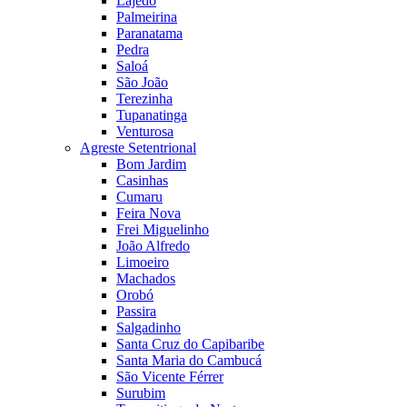
Lajedo
Palmeirina
Paranatama
Pedra
Saloá
São João
Terezinha
Tupanatinga
Venturosa
Agreste Setentrional
Bom Jardim
Casinhas
Cumaru
Feira Nova
Frei Miguelinho
João Alfredo
Limoeiro
Machados
Orobó
Passira
Salgadinho
Santa Cruz do Capibaribe
Santa Maria do Cambucá
São Vicente Férrer
Surubim