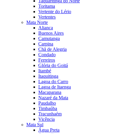
Taquaritinga do Norte
Toritama
Vertente do Lério
Vertentes
Mata Norte
Aliança
Buenos Aires
Camutanga
Carpina
Chã de Alegria
Condado
Ferreiros
Glória do Goitá
Itambé
Itaquitinga
Lagoa do Carro
Lagoa de Itaenga
Macaparana
Nazaré da Mata
Paudalho
Timbaúba
Tracunhaém
Vicência
Mata Sul
Água Preta