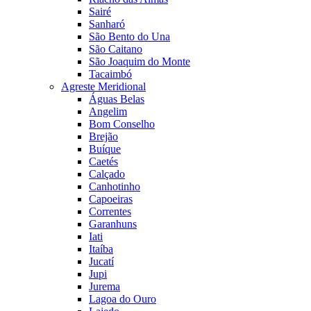
Sairé
Sanharó
São Bento do Una
São Caitano
São Joaquim do Monte
Tacaimbó
Agreste Meridional
Águas Belas
Angelim
Bom Conselho
Brejão
Buíque
Caetés
Calçado
Canhotinho
Capoeiras
Correntes
Garanhuns
Iati
Itaíba
Jucatí
Jupi
Jurema
Lagoa do Ouro