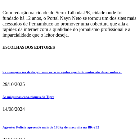
Com redação na cidade de Serra Talhada-PE, cidade onde foi
fundado há 12 anos, o Portal Nayn Neto se tornou um dos sites mais
acessados de Pernambuco ao promover uma cobertura que alia a
rapidez da internet com a qualidade do jornalismo profissional e a
imparcialidade que o leitor deseja.
ESCOLHAS DOS EDITORES
5 consequências de dirigir um carro irregular que todo motorista deve conhecer
29/10/2025
As máquinas caça-níqueis do Tigre
14/08/2024
Agreste: Polícia apreende mais de 100kg de maconha na BR-232