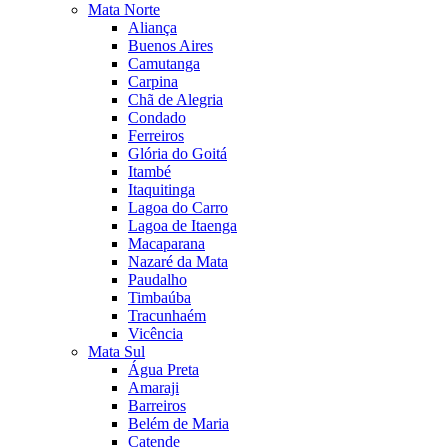
Mata Norte
Aliança
Buenos Aires
Camutanga
Carpina
Chã de Alegria
Condado
Ferreiros
Glória do Goitá
Itambé
Itaquitinga
Lagoa do Carro
Lagoa de Itaenga
Macaparana
Nazaré da Mata
Paudalho
Timbaúba
Tracunhaém
Vicência
Mata Sul
Água Preta
Amaraji
Barreiros
Belém de Maria
Catende