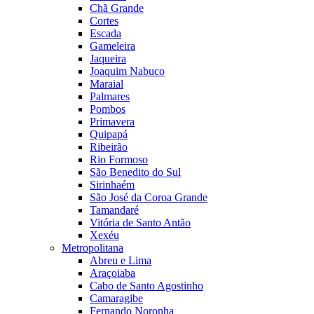
Chã Grande
Cortes
Escada
Gameleira
Jaqueira
Joaquim Nabuco
Maraial
Palmares
Pombos
Primavera
Quipapá
Ribeirão
Rio Formoso
São Benedito do Sul
Sirinhaém
São José da Coroa Grande
Tamandaré
Vitória de Santo Antão
Xexéu
Metropolitana
Abreu e Lima
Araçoiaba
Cabo de Santo Agostinho
Camaragibe
Fernando Noronha