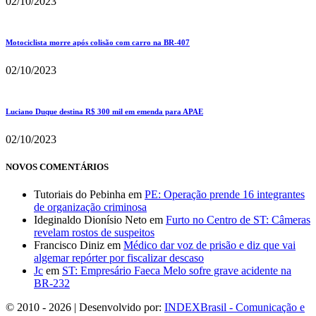
02/10/2023
Motociclista morre após colisão com carro na BR-407
02/10/2023
Luciano Duque destina R$ 300 mil em emenda para APAE
02/10/2023
NOVOS COMENTÁRIOS
Tutoriais do Pebinha
em
PE: Operação prende 16 integrantes
de organização criminosa
Ideginaldo Dionísio Neto
em
Furto no Centro de ST: Câmeras
revelam rostos de suspeitos
Francisco Diniz
em
Médico dar voz de prisão e diz que vai
algemar repórter por fiscalizar descaso
Jc
em
ST: Empresário Faeca Melo sofre grave acidente na
BR-232
© 2010 - 2026 | Desenvolvido por:
INDEXBrasil - Comunicação e