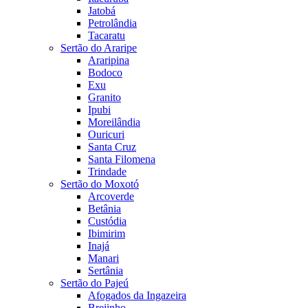
Jatobá
Petrolândia
Tacaratu
Sertão do Araripe
Araripina
Bodoco
Exu
Granito
Ipubi
Moreilândia
Ouricuri
Santa Cruz
Santa Filomena
Trindade
Sertão do Moxotó
Arcoverde
Betânia
Custódia
Ibimirim
Inajá
Manari
Sertânia
Sertão do Pajeú
Afogados da Ingazeira
Brejinho