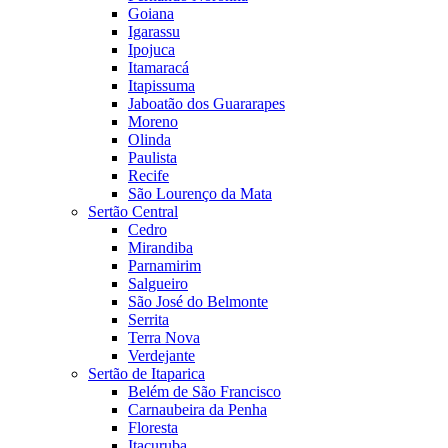
Goiana
Igarassu
Ipojuca
Itamaracá
Itapissuma
Jaboatão dos Guararapes
Moreno
Olinda
Paulista
Recife
São Lourenço da Mata
Sertão Central
Cedro
Mirandiba
Parnamirim
Salgueiro
São José do Belmonte
Serrita
Terra Nova
Verdejante
Sertão de Itaparica
Belém de São Francisco
Carnaubeira da Penha
Floresta
Itacuruba