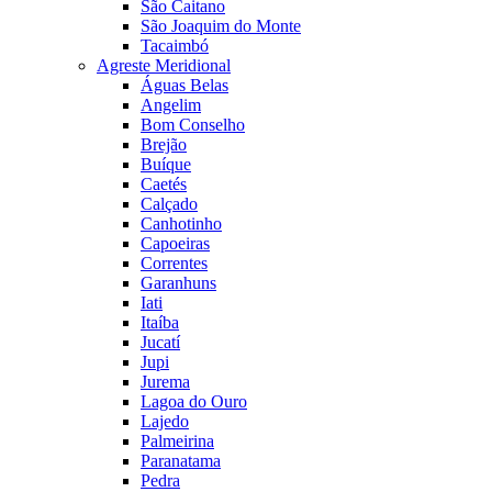
São Caitano
São Joaquim do Monte
Tacaimbó
Agreste Meridional
Águas Belas
Angelim
Bom Conselho
Brejão
Buíque
Caetés
Calçado
Canhotinho
Capoeiras
Correntes
Garanhuns
Iati
Itaíba
Jucatí
Jupi
Jurema
Lagoa do Ouro
Lajedo
Palmeirina
Paranatama
Pedra