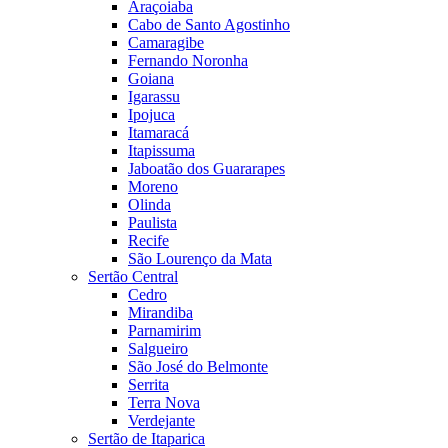
Araçoiaba
Cabo de Santo Agostinho
Camaragibe
Fernando Noronha
Goiana
Igarassu
Ipojuca
Itamaracá
Itapissuma
Jaboatão dos Guararapes
Moreno
Olinda
Paulista
Recife
São Lourenço da Mata
Sertão Central
Cedro
Mirandiba
Parnamirim
Salgueiro
São José do Belmonte
Serrita
Terra Nova
Verdejante
Sertão de Itaparica