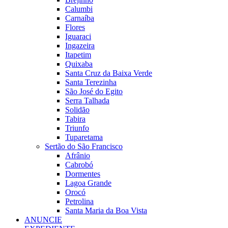
Calumbi
Carnaíba
Flores
Iguaraci
Ingazeira
Itapetim
Quixaba
Santa Cruz da Baixa Verde
Santa Terezinha
São José do Egito
Serra Talhada
Solidão
Tabira
Triunfo
Tuparetama
Sertão do São Francisco
Afrânio
Cabrobó
Dormentes
Lagoa Grande
Orocó
Petrolina
Santa Maria da Boa Vista
ANUNCIE