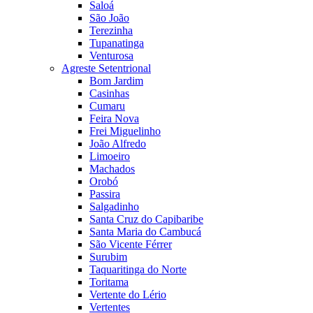
Saloá
São João
Terezinha
Tupanatinga
Venturosa
Agreste Setentrional
Bom Jardim
Casinhas
Cumaru
Feira Nova
Frei Miguelinho
João Alfredo
Limoeiro
Machados
Orobó
Passira
Salgadinho
Santa Cruz do Capibaribe
Santa Maria do Cambucá
São Vicente Férrer
Surubim
Taquaritinga do Norte
Toritama
Vertente do Lério
Vertentes