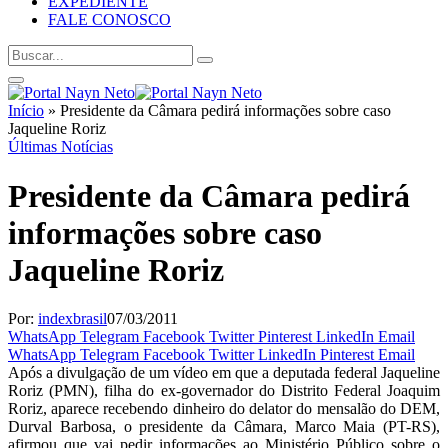
EXPEDIENTE
FALE CONOSCO
Início
»
Presidente da Câmara pedirá informações sobre caso
Jaqueline Roriz
Últimas Notícias
Presidente da Câmara pedirá
informações sobre caso
Jaqueline Roriz
Por:
indexbrasil
07/03/2011
WhatsApp
Telegram
Facebook
Twitter
Pinterest
LinkedIn
Email
WhatsApp
Telegram
Facebook
Twitter
LinkedIn
Pinterest
Email
Após a divulgação de um vídeo em que a deputada federal Jaqueline
Roriz (PMN), filha do ex-governador do Distrito Federal Joaquim
Roriz, aparece recebendo dinheiro do delator do mensalão do DEM,
Durval Barbosa, o presidente da Câmara, Marco Maia (PT-RS),
afirmou que vai pedir informações ao Ministério Público sobre o