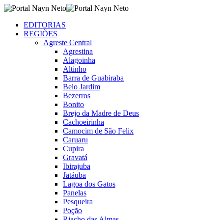
EDITORIAS
REGIÕES
Agreste Central
Agrestina
Alagoinha
Altinho
Barra de Guabiraba
Belo Jardim
Bezerros
Bonito
Brejo da Madre de Deus
Cachoeirinha
Camocim de São Felix
Caruaru
Cupira
Gravatá
Ibirajuba
Jatáuba
Lagoa dos Gatos
Panelas
Pesqueira
Poção
Riacho das Almas