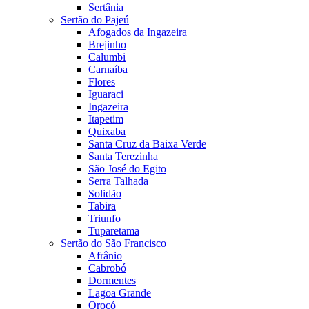
Sertânia
Sertão do Pajeú
Afogados da Ingazeira
Brejinho
Calumbi
Carnaíba
Flores
Iguaraci
Ingazeira
Itapetim
Quixaba
Santa Cruz da Baixa Verde
Santa Terezinha
São José do Egito
Serra Talhada
Solidão
Tabira
Triunfo
Tuparetama
Sertão do São Francisco
Afrânio
Cabrobó
Dormentes
Lagoa Grande
Orocó