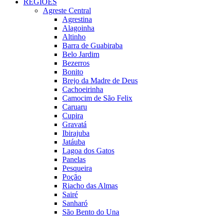
REGIÕES
Agreste Central
Agrestina
Alagoinha
Altinho
Barra de Guabiraba
Belo Jardim
Bezerros
Bonito
Brejo da Madre de Deus
Cachoeirinha
Camocim de São Felix
Caruaru
Cupira
Gravatá
Ibirajuba
Jatáuba
Lagoa dos Gatos
Panelas
Pesqueira
Poção
Riacho das Almas
Sairé
Sanharó
São Bento do Una