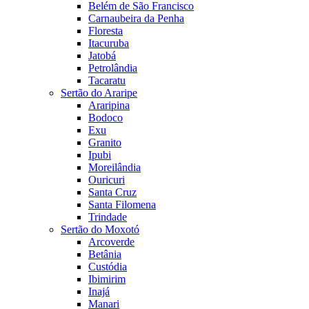
Belém de São Francisco
Carnaubeira da Penha
Floresta
Itacuruba
Jatobá
Petrolândia
Tacaratu
Sertão do Araripe
Araripina
Bodoco
Exu
Granito
Ipubi
Moreilândia
Ouricuri
Santa Cruz
Santa Filomena
Trindade
Sertão do Moxotó
Arcoverde
Betânia
Custódia
Ibimirim
Inajá
Manari