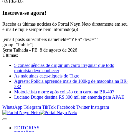
02/10/2023
Inscreva-se agora!
Receba as últimas notícias do Portal Nayn Neto diretamente em seu
e-mail e fique sempre bem informado(a)!
[email-posts-subscribers namefield="YES" desc=""
group="Public"]
Serra Talhada - PE, 8 de agosto de 2026
Últimas:
5 consequências de dirigir um carro irregular que todo
motorista deve conhecer
As máquinas caça-níqueis do Tigre
Agreste: Polícia apreende mais de 100kg de maconha na BR-
232
Motociclista morre após colisão com carro na BR-407
Luciano Duque destina R$ 300 mil em emenda para APAE
WhatsApp
Telegram
TikTok
Facebook
Twitter
Instagram
EDITORIAS