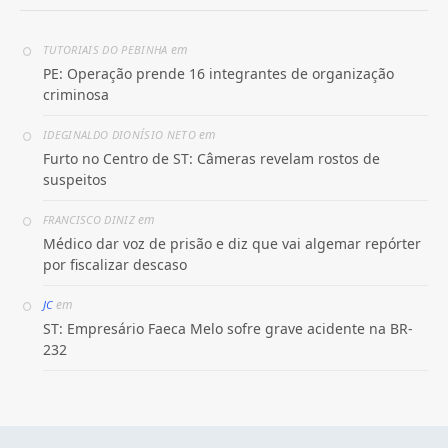
em
TUTORIAIS DO PEBINHA
PE: Operação prende 16 integrantes de organização
criminosa
em
IDEGINALDO DIONÍSIO NETO
Furto no Centro de ST: Câmeras revelam rostos de
suspeitos
em
FRANCISCO DINIZ
Médico dar voz de prisão e diz que vai algemar repórter
por fiscalizar descaso
em
JC
ST: Empresário Faeca Melo sofre grave acidente na BR-
232