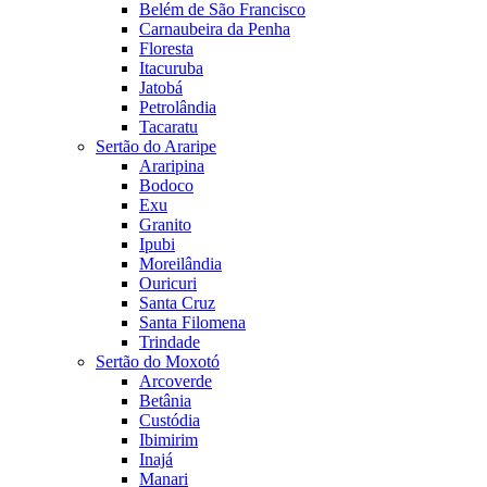
Belém de São Francisco
Carnaubeira da Penha
Floresta
Itacuruba
Jatobá
Petrolândia
Tacaratu
Sertão do Araripe
Araripina
Bodoco
Exu
Granito
Ipubi
Moreilândia
Ouricuri
Santa Cruz
Santa Filomena
Trindade
Sertão do Moxotó
Arcoverde
Betânia
Custódia
Ibimirim
Inajá
Manari