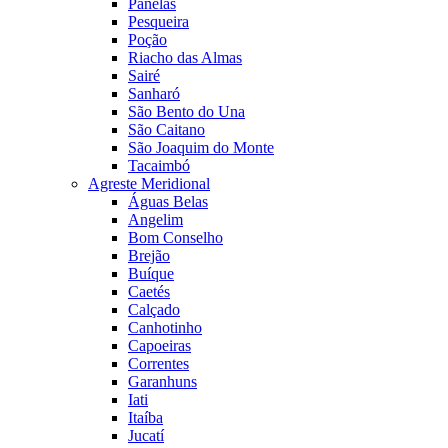
Panelas
Pesqueira
Poção
Riacho das Almas
Sairé
Sanharó
São Bento do Una
São Caitano
São Joaquim do Monte
Tacaimbó
Agreste Meridional
Águas Belas
Angelim
Bom Conselho
Brejão
Buíque
Caetés
Calçado
Canhotinho
Capoeiras
Correntes
Garanhuns
Iati
Itaíba
Jucatí