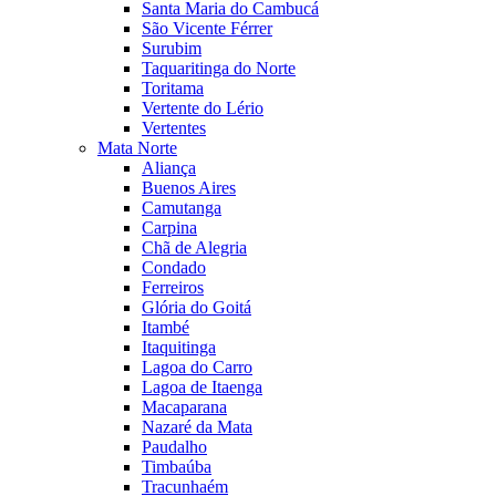
Santa Maria do Cambucá
São Vicente Férrer
Surubim
Taquaritinga do Norte
Toritama
Vertente do Lério
Vertentes
Mata Norte
Aliança
Buenos Aires
Camutanga
Carpina
Chã de Alegria
Condado
Ferreiros
Glória do Goitá
Itambé
Itaquitinga
Lagoa do Carro
Lagoa de Itaenga
Macaparana
Nazaré da Mata
Paudalho
Timbaúba
Tracunhaém