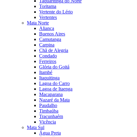
Taquaritinga do Norte
Toritama
Vertente do Lério
Vertentes
Mata Norte
Aliança
Buenos Aires
Camutanga
Carpina
Chã de Alegria
Condado
Ferreiros
Glória do Goitá
Itambé
Itaquitinga
Lagoa do Carro
Lagoa de Itaenga
Macaparana
Nazaré da Mata
Paudalho
Timbaúba
Tracunhaém
Vicência
Mata Sul
Água Preta