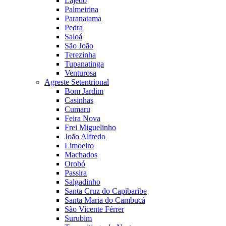
Lajedo
Palmeirina
Paranatama
Pedra
Saloá
São João
Terezinha
Tupanatinga
Venturosa
Agreste Setentrional
Bom Jardim
Casinhas
Cumaru
Feira Nova
Frei Miguelinho
João Alfredo
Limoeiro
Machados
Orobó
Passira
Salgadinho
Santa Cruz do Capibaribe
Santa Maria do Cambucá
São Vicente Férrer
Surubim