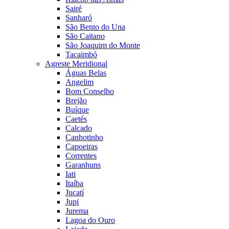
Sairé
Sanharó
São Bento do Una
São Caitano
São Joaquim do Monte
Tacaimbó
Agreste Meridional
Águas Belas
Angelim
Bom Conselho
Brejão
Buíque
Caetés
Calçado
Canhotinho
Capoeiras
Correntes
Garanhuns
Iati
Itaíba
Jucatí
Jupi
Jurema
Lagoa do Ouro