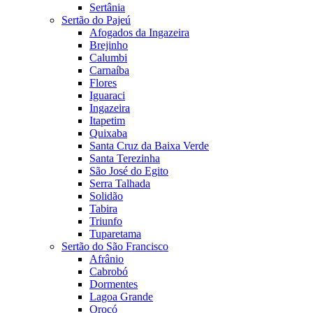
Sertânia
Sertão do Pajeú
Afogados da Ingazeira
Brejinho
Calumbi
Carnaíba
Flores
Iguaraci
Ingazeira
Itapetim
Quixaba
Santa Cruz da Baixa Verde
Santa Terezinha
São José do Egito
Serra Talhada
Solidão
Tabira
Triunfo
Tuparetama
Sertão do São Francisco
Afrânio
Cabrobó
Dormentes
Lagoa Grande
Orocó