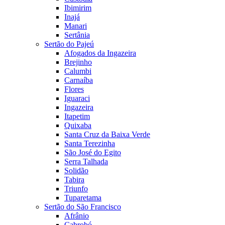
Ibimirim
Inajá
Manari
Sertânia
Sertão do Pajeú
Afogados da Ingazeira
Brejinho
Calumbi
Carnaíba
Flores
Iguaraci
Ingazeira
Itapetim
Quixaba
Santa Cruz da Baixa Verde
Santa Terezinha
São José do Egito
Serra Talhada
Solidão
Tabira
Triunfo
Tuparetama
Sertão do São Francisco
Afrânio
Cabrobó