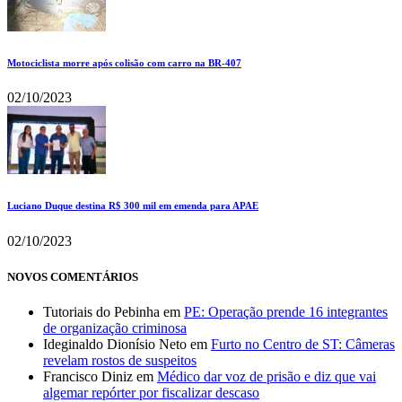
Motociclista morre após colisão com carro na BR-407
02/10/2023
Luciano Duque destina R$ 300 mil em emenda para APAE
02/10/2023
NOVOS COMENTÁRIOS
Tutoriais do Pebinha
em
PE: Operação prende 16 integrantes
de organização criminosa
Ideginaldo Dionísio Neto
em
Furto no Centro de ST: Câmeras
revelam rostos de suspeitos
Francisco Diniz
em
Médico dar voz de prisão e diz que vai
algemar repórter por fiscalizar descaso