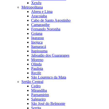
Xexéu
Metropolitana
Abreu e Lima
Araçoiaba
Cabo de Santo Agostinho
Camaragibe
Fernando Noronha
Goiana
Igarassu
Ipojuca
Itamaracá
Itapissuma
Jaboatão dos Guararapes
Moreno
Olinda
Paulista
Recife
São Lourenço da Mata
Sertão Central
Cedro
Mirandiba
Parnamirim
Salgueiro
São José do Belmonte
Serrita