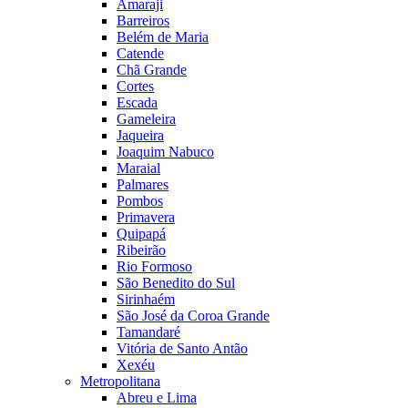
Amaraji
Barreiros
Belém de Maria
Catende
Chã Grande
Cortes
Escada
Gameleira
Jaqueira
Joaquim Nabuco
Maraial
Palmares
Pombos
Primavera
Quipapá
Ribeirão
Rio Formoso
São Benedito do Sul
Sirinhaém
São José da Coroa Grande
Tamandaré
Vitória de Santo Antão
Xexéu
Metropolitana
Abreu e Lima