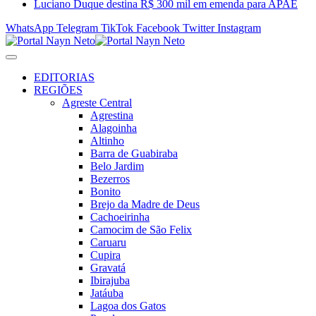
Luciano Duque destina R$ 300 mil em emenda para APAE
WhatsApp
Telegram
TikTok
Facebook
Twitter
Instagram
EDITORIAS
REGIÕES
Agreste Central
Agrestina
Alagoinha
Altinho
Barra de Guabiraba
Belo Jardim
Bezerros
Bonito
Brejo da Madre de Deus
Cachoeirinha
Camocim de São Felix
Caruaru
Cupira
Gravatá
Ibirajuba
Jatáuba
Lagoa dos Gatos