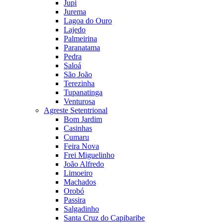
Jupi
Jurema
Lagoa do Ouro
Lajedo
Palmeirina
Paranatama
Pedra
Saloá
São João
Terezinha
Tupanatinga
Venturosa
Agreste Setentrional
Bom Jardim
Casinhas
Cumaru
Feira Nova
Frei Miguelinho
João Alfredo
Limoeiro
Machados
Orobó
Passira
Salgadinho
Santa Cruz do Capibaribe