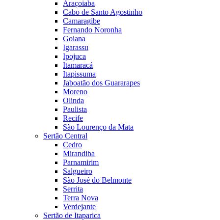
Araçoiaba
Cabo de Santo Agostinho
Camaragibe
Fernando Noronha
Goiana
Igarassu
Ipojuca
Itamaracá
Itapissuma
Jaboatão dos Guararapes
Moreno
Olinda
Paulista
Recife
São Lourenço da Mata
Sertão Central
Cedro
Mirandiba
Parnamirim
Salgueiro
São José do Belmonte
Serrita
Terra Nova
Verdejante
Sertão de Itaparica