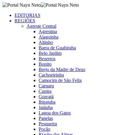
EDITORIAS
REGIÕES
Agreste Central
Agrestina
Alagoinha
Altinho
Barra de Guabiraba
Belo Jardim
Bezerros
Bonito
Brejo da Madre de Deus
Cachoeirinha
Camocim de São Felix
Caruaru
Cupira
Gravatá
Ibirajuba
Jatáuba
Lagoa dos Gatos
Panelas
Pesqueira
Poção
Riacho das Almas