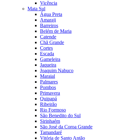
Vicência
Mata Sul
Água Preta
Amaraji
Barreiros
Belém de Maria
Catende
Chã Grande
Cortes
Escada
Gameleira
Jaqueira
Joaquim Nabuco
Maraial
Palmares
Pombos
Primavera
Quipapá
Ribeirão
Rio Formoso
São Benedito do Sul
Sirinhaém
São José da Coroa Grande
Tamandaré
Vitória de Santo Antão