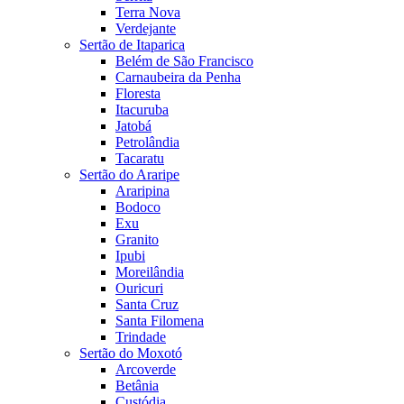
Terra Nova
Verdejante
Sertão de Itaparica
Belém de São Francisco
Carnaubeira da Penha
Floresta
Itacuruba
Jatobá
Petrolândia
Tacaratu
Sertão do Araripe
Araripina
Bodoco
Exu
Granito
Ipubi
Moreilândia
Ouricuri
Santa Cruz
Santa Filomena
Trindade
Sertão do Moxotó
Arcoverde
Betânia
Custódia