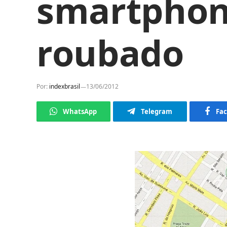
smartphon
roubado
Por:
indexbrasil
13/06/2012
WhatsApp
Telegram
Fa