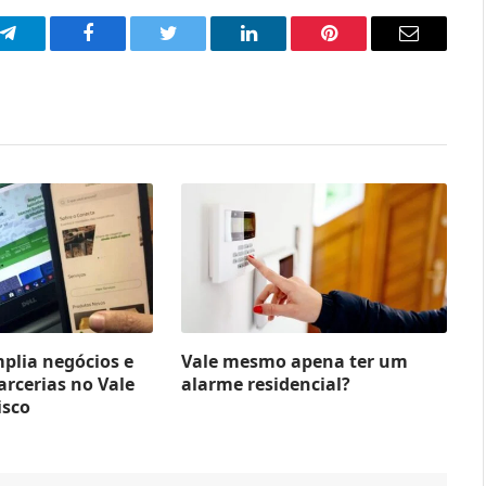
p
Telegram
Facebook
Twitter
LinkedIn
Pinterest
Email
mplia negócios e
Vale mesmo apena ter um
arcerias no Vale
alarme residencial?
isco