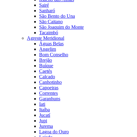
Sairé
Sanharó
São Bento do Una
São Caitano
São Joaquim do Monte
Tacaimbó
Agreste Meridional
Águas Belas
Angelim
Bom Conselho
Brejão
Buíque
Caetés
Calçado
Canhotinho
Capoeiras
Correntes
Garanhuns
Iati
Itaíba
Jucatí
Jupi
Jurema
Lagoa do Ouro