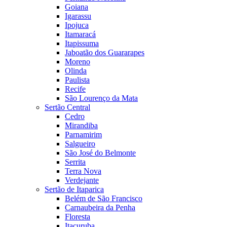
Goiana
Igarassu
Ipojuca
Itamaracá
Itapissuma
Jaboatão dos Guararapes
Moreno
Olinda
Paulista
Recife
São Lourenço da Mata
Sertão Central
Cedro
Mirandiba
Parnamirim
Salgueiro
São José do Belmonte
Serrita
Terra Nova
Verdejante
Sertão de Itaparica
Belém de São Francisco
Carnaubeira da Penha
Floresta
Itacuruba