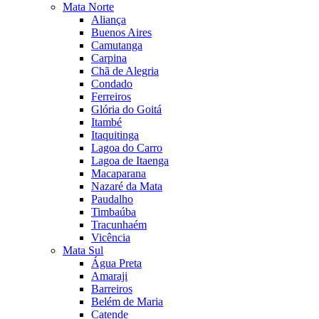
Mata Norte
Aliança
Buenos Aires
Camutanga
Carpina
Chã de Alegria
Condado
Ferreiros
Glória do Goitá
Itambé
Itaquitinga
Lagoa do Carro
Lagoa de Itaenga
Macaparana
Nazaré da Mata
Paudalho
Timbaúba
Tracunhaém
Vicência
Mata Sul
Água Preta
Amaraji
Barreiros
Belém de Maria
Catende