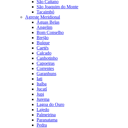
São Caitano
São Joaquim do Monte
Tacaimbó
Agreste Meridional
Águas Belas
Angelim
Bom Conselho
Brejão
Buíque
Caetés
Calçado
Canhotinho
Capoeiras
Correntes
Garanhuns
Iati
Itaíba
Jucatí
Jupi
Jurema
Lagoa do Ouro
Lajedo
Palmeirina
Paranatama
Pedra