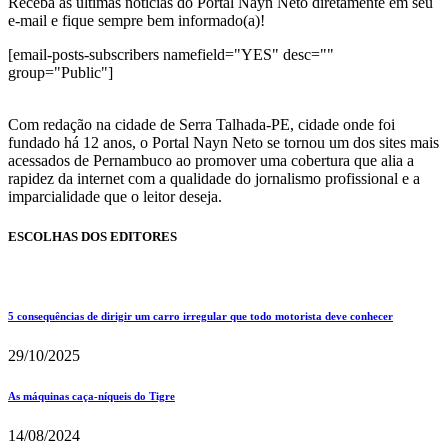
Receba as últimas notícias do Portal Nayn Neto diretamente em seu
e-mail e fique sempre bem informado(a)!
[email-posts-subscribers namefield="YES" desc=""
group="Public"]
Com redação na cidade de Serra Talhada-PE, cidade onde foi
fundado há 12 anos, o Portal Nayn Neto se tornou um dos sites mais
acessados de Pernambuco ao promover uma cobertura que alia a
rapidez da internet com a qualidade do jornalismo profissional e a
imparcialidade que o leitor deseja.
ESCOLHAS DOS EDITORES
5 consequências de dirigir um carro irregular que todo motorista deve conhecer
29/10/2025
As máquinas caça-níqueis do Tigre
14/08/2024