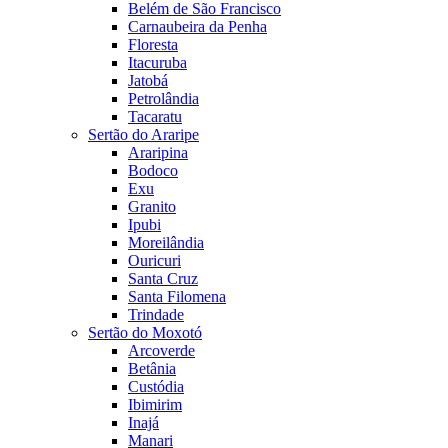
Belém de São Francisco
Carnaubeira da Penha
Floresta
Itacuruba
Jatobá
Petrolândia
Tacaratu
Sertão do Araripe
Araripina
Bodoco
Exu
Granito
Ipubi
Moreilândia
Ouricuri
Santa Cruz
Santa Filomena
Trindade
Sertão do Moxotó
Arcoverde
Betânia
Custódia
Ibimirim
Inajá
Manari