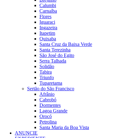
Calumbi
Carnaíba
Flores
Iguaraci
Ingazeira
Itapetim
Quixaba
Santa Cruz da Baixa Verde
Santa Terezinha
São José do Egito
Serra Talhada
Solidão
Tabira
Triunfo
Tuparetama
Sertão do São Francisco
Afrânio
Cabrobó
Dormentes
Lagoa Grande
Orocó
Petrolina
Santa Maria da Boa Vista
ANUNCIE