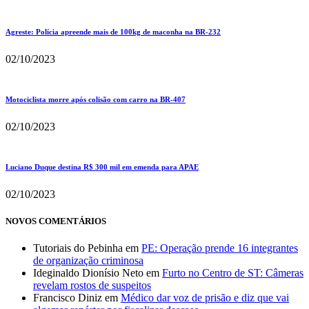
Agreste: Polícia apreende mais de 100kg de maconha na BR-232
02/10/2023
Motociclista morre após colisão com carro na BR-407
02/10/2023
Luciano Duque destina R$ 300 mil em emenda para APAE
02/10/2023
NOVOS COMENTÁRIOS
Tutoriais do Pebinha
em
PE: Operação prende 16 integrantes
de organização criminosa
Ideginaldo Dionísio Neto
em
Furto no Centro de ST: Câmeras
revelam rostos de suspeitos
Francisco Diniz
em
Médico dar voz de prisão e diz que vai