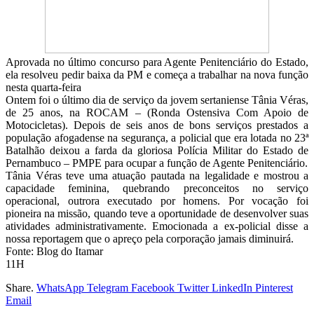
Aprovada no último concurso para Agente Penitenciário do Estado,
ela resolveu pedir baixa da PM e começa a trabalhar na nova função
nesta quarta-feira
Ontem foi o último dia de serviço da jovem sertaniense Tânia Véras,
de 25 anos, na ROCAM – (Ronda Ostensiva Com Apoio de
Motocicletas). Depois de seis anos de bons serviços prestados a
população afogadense na segurança, a policial que era lotada no 23ª
Batalhão deixou a farda da gloriosa Polícia Militar do Estado de
Pernambuco – PMPE para ocupar a função de Agente Penitenciário.
Tânia Véras teve uma atuação pautada na legalidade e mostrou a
capacidade feminina, quebrando preconceitos no serviço
operacional, outrora executado por homens. Por vocação foi
pioneira na missão, quando teve a oportunidade de desenvolver suas
atividades administrativamente. Emocionada a ex-policial disse a
nossa reportagem que o apreço pela corporação jamais diminuirá.
Fonte: Blog do Itamar
11H
Share.
WhatsApp
Telegram
Facebook
Twitter
LinkedIn
Pinterest
Email