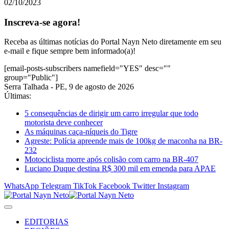
02/10/2023
Inscreva-se agora!
Receba as últimas notícias do Portal Nayn Neto diretamente em seu
e-mail e fique sempre bem informado(a)!
[email-posts-subscribers namefield="YES" desc=""
group="Public"]
Serra Talhada - PE, 9 de agosto de 2026
Últimas:
5 consequências de dirigir um carro irregular que todo
motorista deve conhecer
As máquinas caça-níqueis do Tigre
Agreste: Polícia apreende mais de 100kg de maconha na BR-
232
Motociclista morre após colisão com carro na BR-407
Luciano Duque destina R$ 300 mil em emenda para APAE
WhatsApp
Telegram
TikTok
Facebook
Twitter
Instagram
EDITORIAS