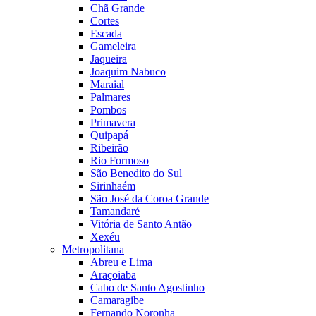
Chã Grande
Cortes
Escada
Gameleira
Jaqueira
Joaquim Nabuco
Maraial
Palmares
Pombos
Primavera
Quipapá
Ribeirão
Rio Formoso
São Benedito do Sul
Sirinhaém
São José da Coroa Grande
Tamandaré
Vitória de Santo Antão
Xexéu
Metropolitana
Abreu e Lima
Araçoiaba
Cabo de Santo Agostinho
Camaragibe
Fernando Noronha