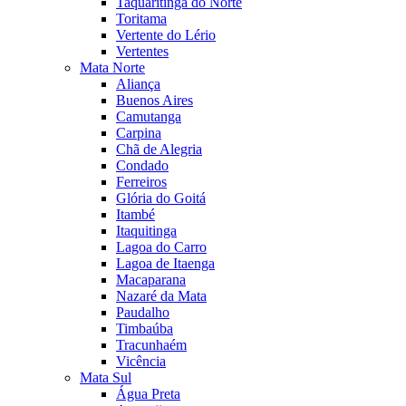
Taquaritinga do Norte
Toritama
Vertente do Lério
Vertentes
Mata Norte
Aliança
Buenos Aires
Camutanga
Carpina
Chã de Alegria
Condado
Ferreiros
Glória do Goitá
Itambé
Itaquitinga
Lagoa do Carro
Lagoa de Itaenga
Macaparana
Nazaré da Mata
Paudalho
Timbaúba
Tracunhaém
Vicência
Mata Sul
Água Preta