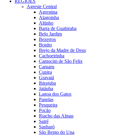
REGIÕES
Agreste Central
Agrestina
Alagoinha
Altinho
Barra de Guabiraba
Belo Jardim
Bezerros
Bonito
Brejo da Madre de Deus
Cachoeirinha
Camocim de São Felix
Caruaru
Cupira
Gravatá
Ibirajuba
Jatáuba
Lagoa dos Gatos
Panelas
Pesqueira
Poção
Riacho das Almas
Sairé
Sanharó
São Bento do Una