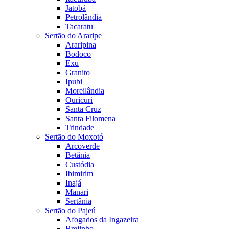
Jatobá
Petrolândia
Tacaratu
Sertão do Araripe
Araripina
Bodoco
Exu
Granito
Ipubi
Moreilândia
Ouricuri
Santa Cruz
Santa Filomena
Trindade
Sertão do Moxotó
Arcoverde
Betânia
Custódia
Ibimirim
Inajá
Manari
Sertânia
Sertão do Pajeú
Afogados da Ingazeira
Brejinho