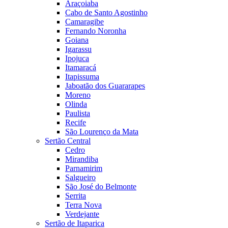
Araçoiaba
Cabo de Santo Agostinho
Camaragibe
Fernando Noronha
Goiana
Igarassu
Ipojuca
Itamaracá
Itapissuma
Jaboatão dos Guararapes
Moreno
Olinda
Paulista
Recife
São Lourenço da Mata
Sertão Central
Cedro
Mirandiba
Parnamirim
Salgueiro
São José do Belmonte
Serrita
Terra Nova
Verdejante
Sertão de Itaparica