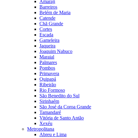
Amaraji
Barreiros
Belém de Maria
Catende
Chã Grande
Cortes
Escada
Gameleira
Jaqueira
Joaquim Nabuco
Maraial
Palmares
Pombos
Primavera
Quipapá
Ribeirão
Rio Formoso
São Benedito do Sul
Sirinhaém
São José da Coroa Grande
Tamandaré
Vitória de Santo Antão
Xexéu
Metropolitana
Abreu e Lima