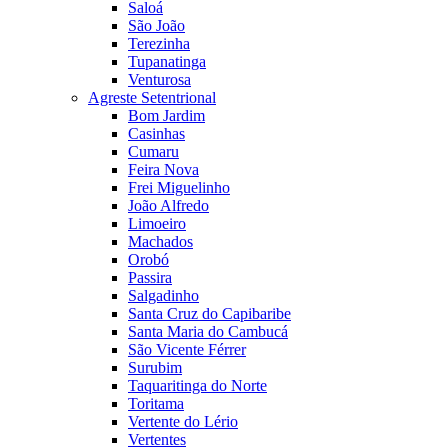
Saloá
São João
Terezinha
Tupanatinga
Venturosa
Agreste Setentrional
Bom Jardim
Casinhas
Cumaru
Feira Nova
Frei Miguelinho
João Alfredo
Limoeiro
Machados
Orobó
Passira
Salgadinho
Santa Cruz do Capibaribe
Santa Maria do Cambucá
São Vicente Férrer
Surubim
Taquaritinga do Norte
Toritama
Vertente do Lério
Vertentes