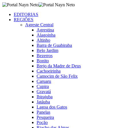
EDITORIAS
REGIÕES
Agreste Central
Agrestina
Alagoinha
Altinho
Barra de Guabiraba
Belo Jardim
Bezerros
Bonito
Brejo da Madre de Deus
Cachoeirinha
Camocim de São Felix
Caruaru
Cupira
Gravatá
Ibirajuba
Jatáuba
Lagoa dos Gatos
Panelas
Pesqueira
Poção
Riacho das Almas