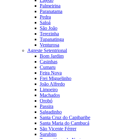
Lajedo
Palmeirina
Paranatama
Pedra
Saloá
São João
Terezinha
Tupanatinga
Venturosa
Agreste Setentrional
Bom Jardim
Casinhas
Cumaru
Feira Nova
Frei Miguelinho
João Alfredo
Limoeiro
Machados
Orobó
Passira
Salgadinho
Santa Cruz do Capibaribe
Santa Maria do Cambucá
São Vicente Férrer
Surubim