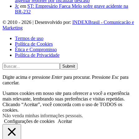
algemar repórter por fiscalizar descaso
Jc
em
ST: Empresário Faeca Melo sofre grave acidente na
BR-232
© 2010 - 2026 | Desenvolvido por:
INDEXBrasil - Comunicação e
Marketing
Termos de uso
Política de Cookies
Ética e Compromisso
Política de Privacidade
Submit
Digite acima e pressione
Enter
para procurar. Pressione
Esc
para
cancelar.
Usamos cookies em nosso site para oferecer a você a experiência
mais relevante, lembrando suas preferências e visitas repetidas.
Clicando “Aceitar”, você concorda com o uso de TODOS os
cookies.
Não venda minhas informações pessoais
.
Configurações de cookies
Aceitar