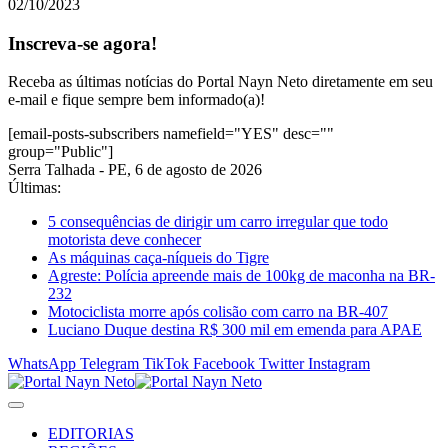
02/10/2023
Inscreva-se agora!
Receba as últimas notícias do Portal Nayn Neto diretamente em seu
e-mail e fique sempre bem informado(a)!
[email-posts-subscribers namefield="YES" desc=""
group="Public"]
Serra Talhada - PE, 6 de agosto de 2026
Últimas:
5 consequências de dirigir um carro irregular que todo
motorista deve conhecer
As máquinas caça-níqueis do Tigre
Agreste: Polícia apreende mais de 100kg de maconha na BR-
232
Motociclista morre após colisão com carro na BR-407
Luciano Duque destina R$ 300 mil em emenda para APAE
WhatsApp
Telegram
TikTok
Facebook
Twitter
Instagram
EDITORIAS