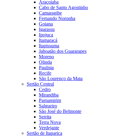
Araçoiaba
Cabo de Santo Agostinho
Camaragibe
Fernando Noronha
Goiana
Igarassu
Ipojuca
Itamaracá
Itapissuma
Jaboatão dos Guararapes
Moreno
Olinda
Paulista
Recife
São Lourenço da Mata
Sertão Central
Cedro
Mirandiba
Parnamirim
Salgueiro
São José do Belmonte
Serrita
Terra Nova
Verdejante
Sertão de Itaparica