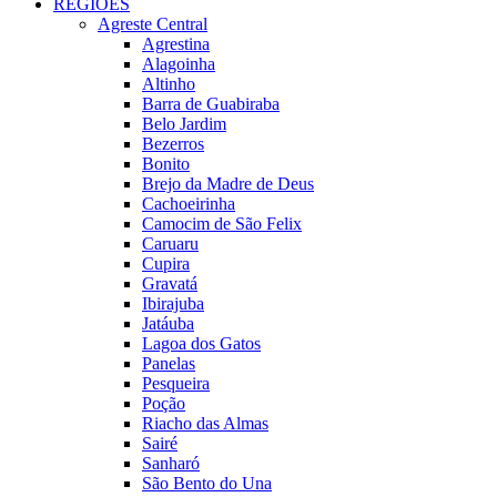
REGIÕES
Agreste Central
Agrestina
Alagoinha
Altinho
Barra de Guabiraba
Belo Jardim
Bezerros
Bonito
Brejo da Madre de Deus
Cachoeirinha
Camocim de São Felix
Caruaru
Cupira
Gravatá
Ibirajuba
Jatáuba
Lagoa dos Gatos
Panelas
Pesqueira
Poção
Riacho das Almas
Sairé
Sanharó
São Bento do Una