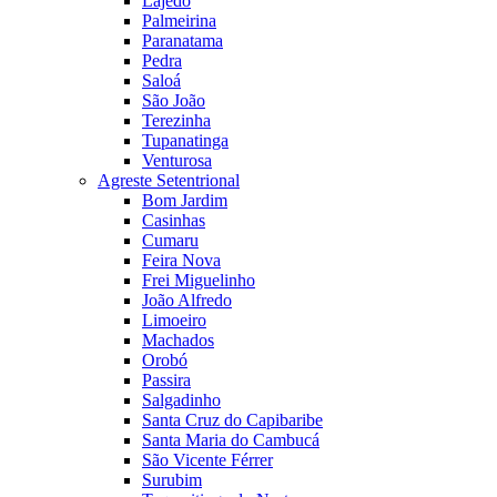
Lajedo
Palmeirina
Paranatama
Pedra
Saloá
São João
Terezinha
Tupanatinga
Venturosa
Agreste Setentrional
Bom Jardim
Casinhas
Cumaru
Feira Nova
Frei Miguelinho
João Alfredo
Limoeiro
Machados
Orobó
Passira
Salgadinho
Santa Cruz do Capibaribe
Santa Maria do Cambucá
São Vicente Férrer
Surubim