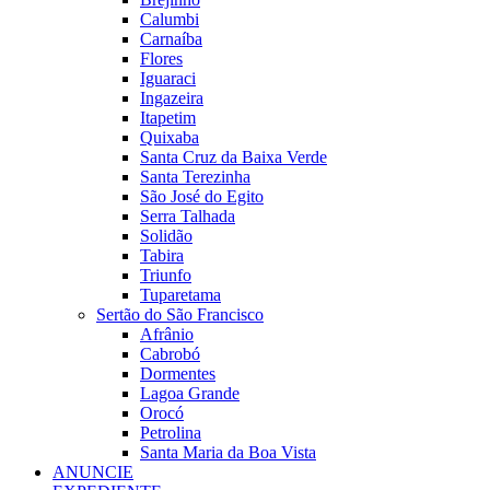
Calumbi
Carnaíba
Flores
Iguaraci
Ingazeira
Itapetim
Quixaba
Santa Cruz da Baixa Verde
Santa Terezinha
São José do Egito
Serra Talhada
Solidão
Tabira
Triunfo
Tuparetama
Sertão do São Francisco
Afrânio
Cabrobó
Dormentes
Lagoa Grande
Orocó
Petrolina
Santa Maria da Boa Vista
ANUNCIE