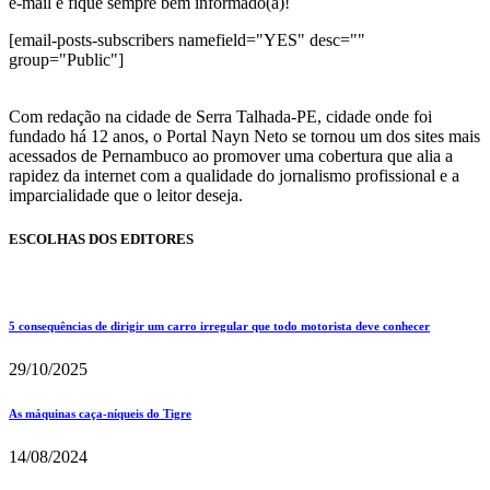
e-mail e fique sempre bem informado(a)!
[email-posts-subscribers namefield="YES" desc=""
group="Public"]
Com redação na cidade de Serra Talhada-PE, cidade onde foi
fundado há 12 anos, o Portal Nayn Neto se tornou um dos sites mais
acessados de Pernambuco ao promover uma cobertura que alia a
rapidez da internet com a qualidade do jornalismo profissional e a
imparcialidade que o leitor deseja.
ESCOLHAS DOS EDITORES
5 consequências de dirigir um carro irregular que todo motorista deve conhecer
29/10/2025
As máquinas caça-níqueis do Tigre
14/08/2024