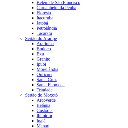
Belém de São Francisco
Carnaubeira da Penha
Floresta
Itacuruba
Jatobá
Petrolândia
Tacaratu
Sertão do Araripe
Araripina
Bodoco
Exu
Granito
Ipubi
Moreilândia
Ouricuri
Santa Cruz
Santa Filomena
Trindade
Sertão do Moxotó
Arcoverde
Betânia
Custódia
Ibimirim
Inajá
Manari