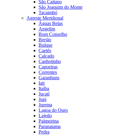
São Caitano
São Joaquim do Monte
Tacaimbó
Agreste Meridional
Águas Belas
Angelim
Bom Conselho
Brejão
Buíque
Caetés
Calçado
Canhotinho
Capoeiras
Correntes
Garanhuns
Iati
Itaíba
Jucatí
Jupi
Jurema
Lagoa do Ouro
Lajedo
Palmeirina
Paranatama
Pedra