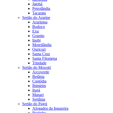
Jatobá
Petrolândia
Tacaratu
Sertão do Araripe
Araripina
Bodoco
Exu
Granito
Ipubi
Moreilândia
Ouricuri
Santa Cruz
Santa Filomena
Trindade
Sertão do Moxotó
Arcoverde
Betânia
Custódia
Ibimirim
Inajá
Manari
Sertânia
Sertão do Pajeú
Afogados da Ingazeira
Brejinho