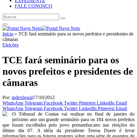
EXPEDIENTE
FALE CONOSCO
Início
»
TCE fará seminário para os novos prefeitos e presidentes de
câmaras
Eleições
TCE fará seminário para os
novos prefeitos e presidentes de
câmaras
Por:
indexbrasil
17/10/2012
WhatsApp
Telegram
Facebook
Twitter
Pinterest
LinkedIn
Email
WhatsApp
Telegram
Facebook
Twitter
LinkedIn
Pinterest
Email
O Tribunal de Contas vai realizar no final de janeiro do
próximo ano um grande seminário para os 184 novos prefeitos
que foram escolhidos pelo povo pernambucano nas eleições do
último dia 07. A idéia da presidente Teresa Duere é levar
informações para os futuros gestores sobre uma série de assuntos de