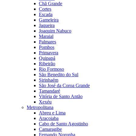
Chã Grande
Cortes
Escada
Gameleira
Jaqueira
Joaquim Nabuco
Maraial
Palmares
Pombos
Primavera
Quipapá
Ribeirão
Rio Formoso
São Benedito do Sul
Sirinhaém
São José da Coroa Grande
Tamandaré
Vitória de Santo Antão
Xexéu
Metropolitana
Abreu e Lima
Araçoiaba
Cabo de Santo Agostinho
Camaragibe
Fernando Noronha