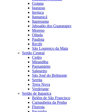
Goiana
Igarassu
Ipojuca
Itamaracá
Itapissuma
Jaboatão dos Guararapes
Moreno
Olinda
Paulista
Recife
São Lourenço da Mata
Sertão Central
Cedro
Mirandiba
Parnamirim
Salgueiro
São José do Belmonte
Serrita
Terra Nova
Verdejante
Sertão de Itaparica
Belém de São Francisco
Carnaubeira da Penha
Floresta
Itacuruba