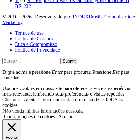
Jc
em
ST: Empresário Faeca Melo sofre grave acidente na
BR-232
© 2010 - 2026 | Desenvolvido por:
INDEXBrasil - Comunicação e
Marketing
Termos de uso
Política de Cookies
Ética e Compromisso
Política de Privacidade
Submit
Digite acima e pressione
Enter
para procurar. Pressione
Esc
para
cancelar.
Usamos cookies em nosso site para oferecer a você a experiência
mais relevante, lembrando suas preferências e visitas repetidas.
Clicando “Aceitar”, você concorda com o uso de TODOS os
cookies.
Não venda minhas informações pessoais
.
Configurações de cookies
Aceitar
Fechar