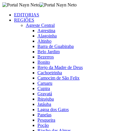
EDITORIAS
REGIÕES
Agreste Central
Agrestina
Alagoinha
Altinho
Barra de Guabiraba
Belo Jardim
Bezerros
Bonito
Brejo da Madre de Deus
Cachoeirinha
Camocim de São Felix
Caruaru
Cupira
Gravatá
Ibirajuba
Jatáuba
Lagoa dos Gatos
Panelas
Pesqueira
Poção
Riacho das Almas