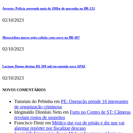
Agreste: Polícia apreende mais de 100kg de maconha na BR-232
02/10/2023
Motociclista morre após colisão com carro na BR-407
02/10/2023
Luciano Duque destina R$ 300 mil em emenda para APAE
02/10/2023
NOVOS COMENTÁRIOS
Tutoriais do Pebinha
em
PE: Operação prende 16 integrantes
de organização criminosa
Ideginaldo Dionísio Neto
em
Furto no Centro de ST: Câmeras
revelam rostos de suspeitos
Francisco Diniz
em
Médico dar voz de prisão e diz que vai
algemar repórter por fiscalizar descaso