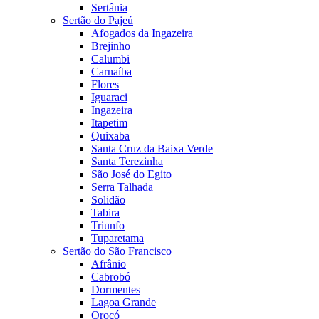
Sertânia
Sertão do Pajeú
Afogados da Ingazeira
Brejinho
Calumbi
Carnaíba
Flores
Iguaraci
Ingazeira
Itapetim
Quixaba
Santa Cruz da Baixa Verde
Santa Terezinha
São José do Egito
Serra Talhada
Solidão
Tabira
Triunfo
Tuparetama
Sertão do São Francisco
Afrânio
Cabrobó
Dormentes
Lagoa Grande
Orocó