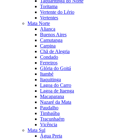
Taquaritinga do Norte
Toritama
Vertente do Lério
Vertentes
Mata Norte
Aliança
Buenos Aires
Camutanga
Carpina
Chã de Alegria
Condado
Ferreiros
Glória do Goitá
Itambé
Itaquitinga
Lagoa do Carro
Lagoa de Itaenga
Macaparana
Nazaré da Mata
Paudalho
Timbaúba
Tracunhaém
Vicência
Mata Sul
Água Preta