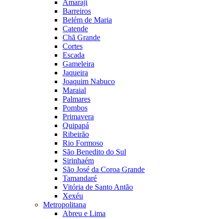
Amaraji
Barreiros
Belém de Maria
Catende
Chã Grande
Cortes
Escada
Gameleira
Jaqueira
Joaquim Nabuco
Maraial
Palmares
Pombos
Primavera
Quipapá
Ribeirão
Rio Formoso
São Benedito do Sul
Sirinhaém
São José da Coroa Grande
Tamandaré
Vitória de Santo Antão
Xexéu
Metropolitana
Abreu e Lima