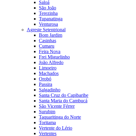
Saloá
São João
Terezinha
Tupanatinga
Venturosa
Agreste Setentrional
Bom Jardim
Casinhas
Cumaru
Feira Nova
Frei Miguelinho
João Alfredo
Limoeiro
Machados
Orobó
Passira
Salgadinho
Santa Cruz do Capibaribe
Santa Maria do Cambucá
São Vicente Férrer
Surubim
Taquaritinga do Norte
Toritama
Vertente do Lério
Vertentes