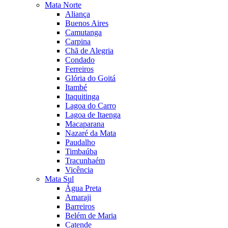
Mata Norte
Aliança
Buenos Aires
Camutanga
Carpina
Chã de Alegria
Condado
Ferreiros
Glória do Goitá
Itambé
Itaquitinga
Lagoa do Carro
Lagoa de Itaenga
Macaparana
Nazaré da Mata
Paudalho
Timbaúba
Tracunhaém
Vicência
Mata Sul
Água Preta
Amaraji
Barreiros
Belém de Maria
Catende