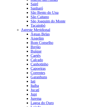
Sairé
Sanharó
São Bento do Una
São Caitano
São Joaquim do Monte
Tacaimbó
Agreste Meridional
Águas Belas
Angelim
Bom Conselho
Brejão
Buíque
Caetés
Calçado
Canhotinho
Capoeiras
Correntes
Garanhuns
Iati
Itaíba
Jucatí
Jupi
Jurema
Lagoa do Ouro