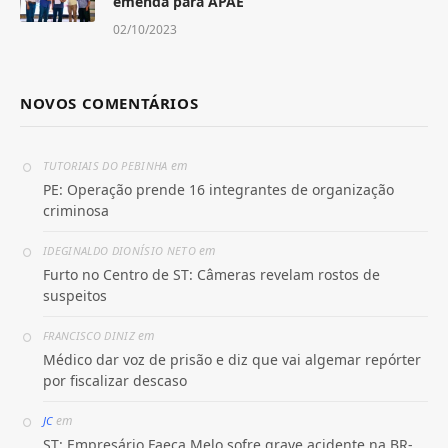
emenda para APAE
02/10/2023
NOVOS COMENTÁRIOS
em
TUTORIAIS DO PEBINHA
PE: Operação prende 16 integrantes de organização
criminosa
em
IDEGINALDO DIONÍSIO NETO
Furto no Centro de ST: Câmeras revelam rostos de
suspeitos
em
FRANCISCO DINIZ
Médico dar voz de prisão e diz que vai algemar repórter
por fiscalizar descaso
em
JC
ST: Empresário Faeca Melo sofre grave acidente na BR-