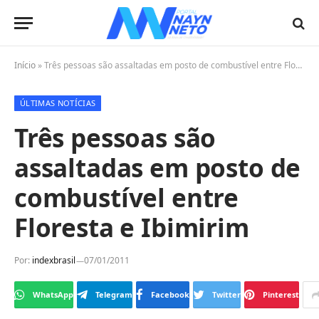
Início
»
Três pessoas são assaltadas em posto de combustível entre Floresta e Ibimirim
ÚLTIMAS NOTÍCIAS
Três pessoas são
assaltadas em posto de
combustível entre
Floresta e Ibimirim
Por:
indexbrasil
07/01/2011
WhatsApp
Telegram
Facebook
Twitter
Pinterest