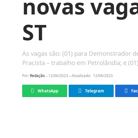
novas vag
ST
As vagas são: (01) para Demonstrador de
Pracista – trabalho em Petrolândia; e (0
Por:
Redação
12/06/2023
Atualizado:
12/06/2023
WhatsApp
Telegram
Fa