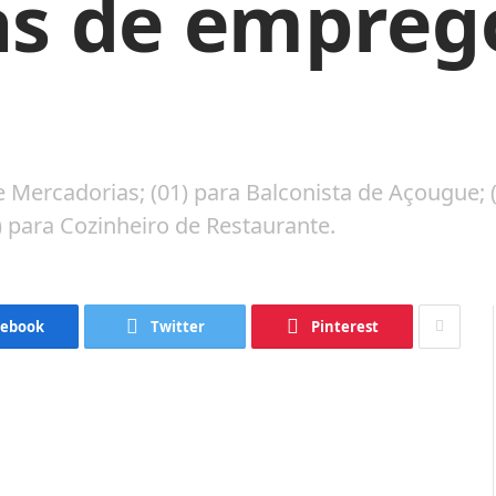
as de empreg
 Mercadorias; (01) para Balconista de Açougue; 
1) para Cozinheiro de Restaurante.
cebook
Twitter
Pinterest