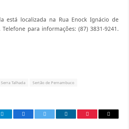
a está localizada na Rua Enock Ignácio de
. Telefone para informações: (87) 3831-9241.
Serra Talhada
Sertão de Pernambuco
p
Telegram
Facebook
Twitter
LinkedIn
Pinterest
Email