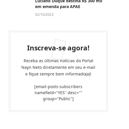
Luciano Duque destina R$ 300 mil
em emenda para APAE
02/10/2023
Inscreva-se agora!
Receba as últimas notícias do Portal
Nayn Neto diretamente em seu e-mail
e fique sempre bem informado(a)!
[email-posts-subscribers
namefield="YES" desc=""
group="Public"]