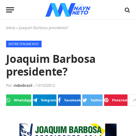
Início
»
Joaquim Barbosa presidente?
ENTRETENIMENTO
Joaquim Barbosa
presidente?
Por:
indexbrasil
13/10/2012
WhatsApp
Telegram
Facebook
Twitter
Pinterest