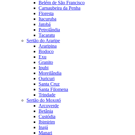
Belém de São Francisco
Carnaubeira da Penha
Floresta
Itacuruba
Jatobá
Petrolândia
Tacaratu
Sertão do Araripe
Araripina
Bodoco
Exu
Granito
Ipubi
Moreilândia
Ouricuri
Santa Cruz
Santa Filomena
Trindade
Sertão do Moxotó
Arcoverde
Betânia
Custódia
Ibimirim
Inajá
Manari