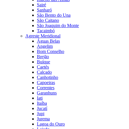
Sairé
Sanharó
São Bento do Una
São Caitano
São Joaquim do Monte
Tacaimbó
Agreste Meridional
Águas Belas
Angelim
Bom Conselho
Brejão
Buíque
Caetés
Calçado
Canhotinho
Capoeiras
Correntes
Garanhuns
Iati
Itaíba
Jucatí
Jupi
Jurema
Lagoa do Ouro