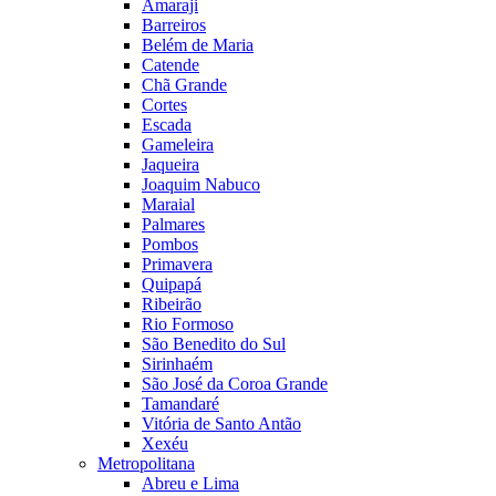
Amaraji
Barreiros
Belém de Maria
Catende
Chã Grande
Cortes
Escada
Gameleira
Jaqueira
Joaquim Nabuco
Maraial
Palmares
Pombos
Primavera
Quipapá
Ribeirão
Rio Formoso
São Benedito do Sul
Sirinhaém
São José da Coroa Grande
Tamandaré
Vitória de Santo Antão
Xexéu
Metropolitana
Abreu e Lima