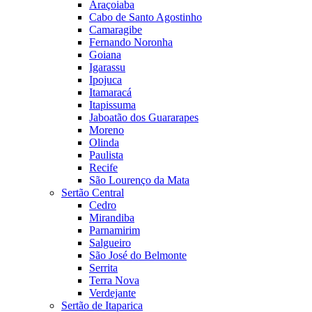
Araçoiaba
Cabo de Santo Agostinho
Camaragibe
Fernando Noronha
Goiana
Igarassu
Ipojuca
Itamaracá
Itapissuma
Jaboatão dos Guararapes
Moreno
Olinda
Paulista
Recife
São Lourenço da Mata
Sertão Central
Cedro
Mirandiba
Parnamirim
Salgueiro
São José do Belmonte
Serrita
Terra Nova
Verdejante
Sertão de Itaparica