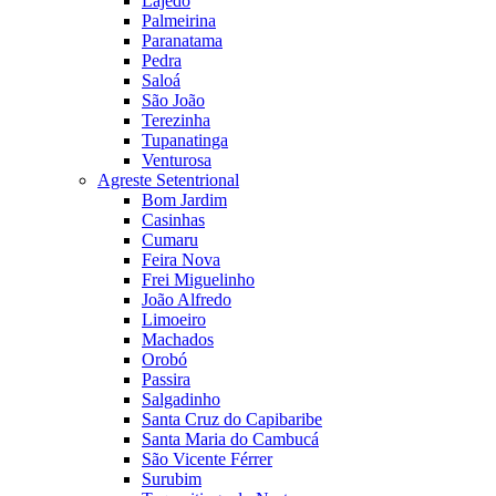
Lajedo
Palmeirina
Paranatama
Pedra
Saloá
São João
Terezinha
Tupanatinga
Venturosa
Agreste Setentrional
Bom Jardim
Casinhas
Cumaru
Feira Nova
Frei Miguelinho
João Alfredo
Limoeiro
Machados
Orobó
Passira
Salgadinho
Santa Cruz do Capibaribe
Santa Maria do Cambucá
São Vicente Férrer
Surubim