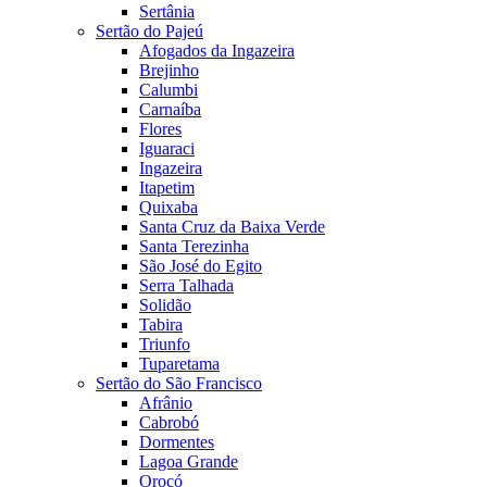
Sertânia
Sertão do Pajeú
Afogados da Ingazeira
Brejinho
Calumbi
Carnaíba
Flores
Iguaraci
Ingazeira
Itapetim
Quixaba
Santa Cruz da Baixa Verde
Santa Terezinha
São José do Egito
Serra Talhada
Solidão
Tabira
Triunfo
Tuparetama
Sertão do São Francisco
Afrânio
Cabrobó
Dormentes
Lagoa Grande
Orocó