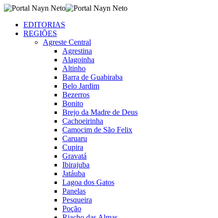
EDITORIAS
REGIÕES
Agreste Central
Agrestina
Alagoinha
Altinho
Barra de Guabiraba
Belo Jardim
Bezerros
Bonito
Brejo da Madre de Deus
Cachoeirinha
Camocim de São Felix
Caruaru
Cupira
Gravatá
Ibirajuba
Jatáuba
Lagoa dos Gatos
Panelas
Pesqueira
Poção
Riacho das Almas