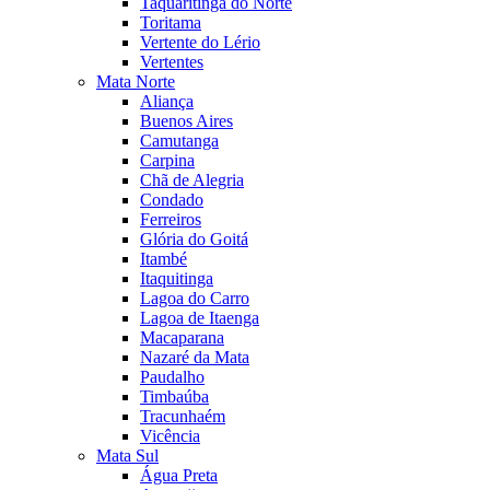
Taquaritinga do Norte
Toritama
Vertente do Lério
Vertentes
Mata Norte
Aliança
Buenos Aires
Camutanga
Carpina
Chã de Alegria
Condado
Ferreiros
Glória do Goitá
Itambé
Itaquitinga
Lagoa do Carro
Lagoa de Itaenga
Macaparana
Nazaré da Mata
Paudalho
Timbaúba
Tracunhaém
Vicência
Mata Sul
Água Preta