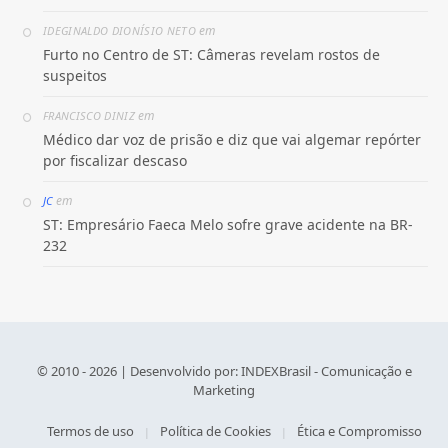
em
IDEGINALDO DIONÍSIO NETO
Furto no Centro de ST: Câmeras revelam rostos de
suspeitos
em
FRANCISCO DINIZ
Médico dar voz de prisão e diz que vai algemar repórter
por fiscalizar descaso
em
JC
ST: Empresário Faeca Melo sofre grave acidente na BR-
232
© 2010 - 2026 | Desenvolvido por:
INDEXBrasil - Comunicação e
Marketing
Termos de uso
Política de Cookies
Ética e Compromisso