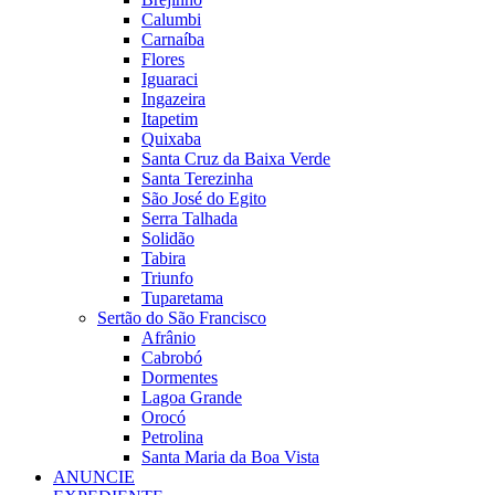
Calumbi
Carnaíba
Flores
Iguaraci
Ingazeira
Itapetim
Quixaba
Santa Cruz da Baixa Verde
Santa Terezinha
São José do Egito
Serra Talhada
Solidão
Tabira
Triunfo
Tuparetama
Sertão do São Francisco
Afrânio
Cabrobó
Dormentes
Lagoa Grande
Orocó
Petrolina
Santa Maria da Boa Vista
ANUNCIE