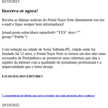
02/10/2023
Inscreva-se agora!
Receba as últimas notícias do Portal Nayn Neto diretamente em seu
e-mail e fique sempre bem informado(a)!
[email-posts-subscribers namefield="YES" desc=""
group="Public"]
Com redação na cidade de Serra Talhada-PE, cidade onde foi
fundado há 12 anos, o Portal Nayn Neto se tornou um dos sites mais
acessados de Pernambuco ao promover uma cobertura que alia a
rapidez da internet com a qualidade do jornalismo profissional e a
imparcialidade que o leitor deseja.
ESCOLHAS DOS EDITORES
5 consequências de dirigir um carro irregular que todo motorista deve conhecer
29/10/2025