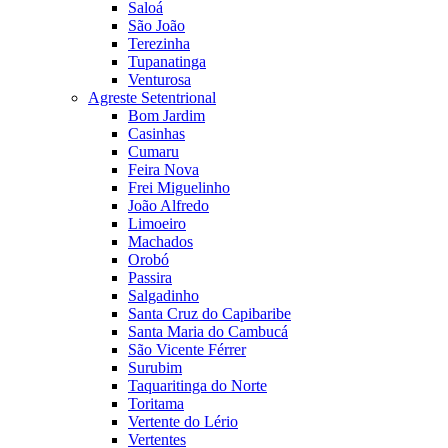
Saloá
São João
Terezinha
Tupanatinga
Venturosa
Agreste Setentrional
Bom Jardim
Casinhas
Cumaru
Feira Nova
Frei Miguelinho
João Alfredo
Limoeiro
Machados
Orobó
Passira
Salgadinho
Santa Cruz do Capibaribe
Santa Maria do Cambucá
São Vicente Férrer
Surubim
Taquaritinga do Norte
Toritama
Vertente do Lério
Vertentes