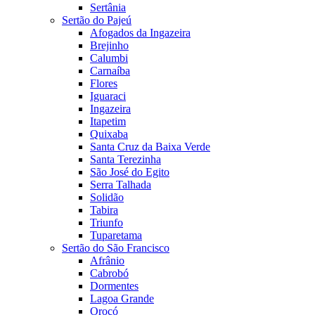
Sertânia
Sertão do Pajeú
Afogados da Ingazeira
Brejinho
Calumbi
Carnaíba
Flores
Iguaraci
Ingazeira
Itapetim
Quixaba
Santa Cruz da Baixa Verde
Santa Terezinha
São José do Egito
Serra Talhada
Solidão
Tabira
Triunfo
Tuparetama
Sertão do São Francisco
Afrânio
Cabrobó
Dormentes
Lagoa Grande
Orocó