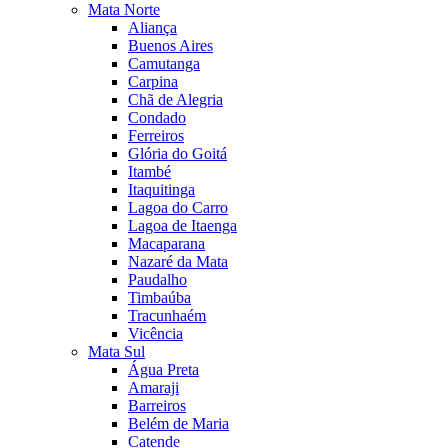
Mata Norte
Aliança
Buenos Aires
Camutanga
Carpina
Chã de Alegria
Condado
Ferreiros
Glória do Goitá
Itambé
Itaquitinga
Lagoa do Carro
Lagoa de Itaenga
Macaparana
Nazaré da Mata
Paudalho
Timbaúba
Tracunhaém
Vicência
Mata Sul
Água Preta
Amaraji
Barreiros
Belém de Maria
Catende