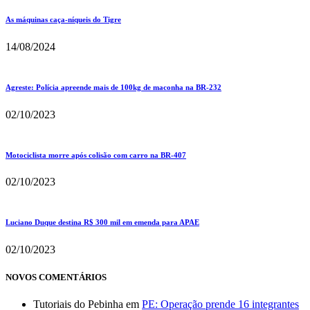
As máquinas caça-níqueis do Tigre
14/08/2024
Agreste: Polícia apreende mais de 100kg de maconha na BR-232
02/10/2023
Motociclista morre após colisão com carro na BR-407
02/10/2023
Luciano Duque destina R$ 300 mil em emenda para APAE
02/10/2023
NOVOS COMENTÁRIOS
Tutoriais do Pebinha
em
PE: Operação prende 16 integrantes