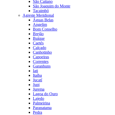
São Caitano
São Joaquim do Monte
Tacaimbó
Agreste Meridional
Águas Belas
Angelim
Bom Conselho
Brejão
Buíque
Caetés
Calçado
Canhotinho
Capoeiras
Correntes
Garanhuns
Iati
Itaíba
Jucatí
Jupi
Jurema
Lagoa do Ouro
Lajedo
Palmeirina
Paranatama
Pedra