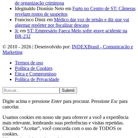
de organização criminosa
Ideginaldo Dionísio Neto
em
Furto no Centro de ST: Câmeras
revelam rostos de suspeitos
Francisco Diniz
em
Médico dar voz de prisão e diz que vai
algemar repórter por fiscalizar descaso
Jc
em
ST: Empresário Faeca Melo sofre grave acidente na
BR-232
© 2010 - 2026 | Desenvolvido por:
INDEXBrasil - Comunicação e
Marketing
Termos de uso
Política de Cookies
Ética e Compromisso
Política de Privacidade
Submit
Digite acima e pressione
Enter
para procurar. Pressione
Esc
para
cancelar.
Usamos cookies em nosso site para oferecer a você a experiência
mais relevante, lembrando suas preferências e visitas repetidas.
Clicando “Aceitar”, você concorda com o uso de TODOS os
cookies.