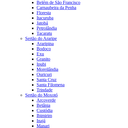
Belém de São Francisco
Carnaubeira da Penha
Floresta
Itacuruba
Jatobá
Petrolândia
Tacaratu
Sertão do Araripe
Araripina
Bodoco
Exu
Granito
Ipubi
Moreilândia
Ouricuri
Santa Cruz
Santa Filomena
Trindade
Sertão do Moxotó
Arcoverde
Betânia
Custódia
Ibimirim
Inajá
Manari