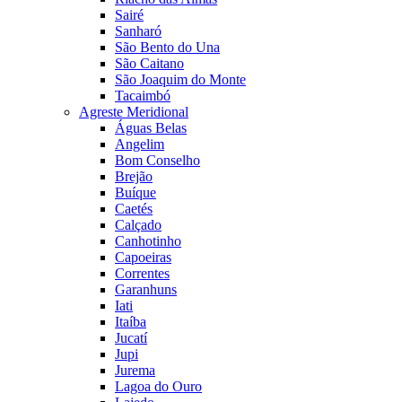
Sairé
Sanharó
São Bento do Una
São Caitano
São Joaquim do Monte
Tacaimbó
Agreste Meridional
Águas Belas
Angelim
Bom Conselho
Brejão
Buíque
Caetés
Calçado
Canhotinho
Capoeiras
Correntes
Garanhuns
Iati
Itaíba
Jucatí
Jupi
Jurema
Lagoa do Ouro