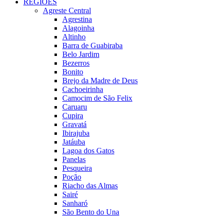
REGIÕES
Agreste Central
Agrestina
Alagoinha
Altinho
Barra de Guabiraba
Belo Jardim
Bezerros
Bonito
Brejo da Madre de Deus
Cachoeirinha
Camocim de São Felix
Caruaru
Cupira
Gravatá
Ibirajuba
Jatáuba
Lagoa dos Gatos
Panelas
Pesqueira
Poção
Riacho das Almas
Sairé
Sanharó
São Bento do Una