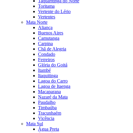
Taquaritinga do Norte
Toritama
Vertente do Lério
Vertentes
Mata Norte
Aliança
Buenos Aires
Camutanga
Carpina
Chã de Alegria
Condado
Ferreiros
Glória do Goitá
Itambé
Itaquitinga
Lagoa do Carro
Lagoa de Itaenga
Macaparana
Nazaré da Mata
Paudalho
Timbaúba
Tracunhaém
Vicência
Mata Sul
Água Preta