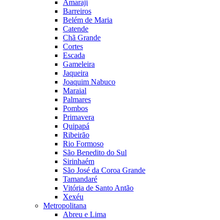
Amaraji
Barreiros
Belém de Maria
Catende
Chã Grande
Cortes
Escada
Gameleira
Jaqueira
Joaquim Nabuco
Maraial
Palmares
Pombos
Primavera
Quipapá
Ribeirão
Rio Formoso
São Benedito do Sul
Sirinhaém
São José da Coroa Grande
Tamandaré
Vitória de Santo Antão
Xexéu
Metropolitana
Abreu e Lima