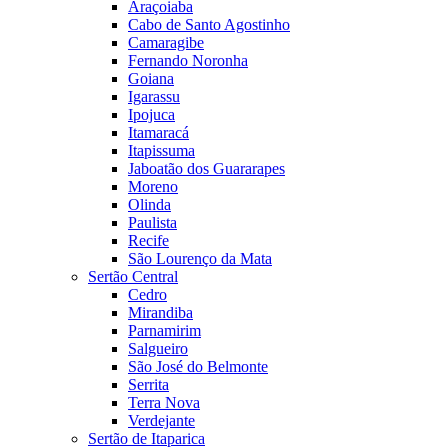
Araçoiaba
Cabo de Santo Agostinho
Camaragibe
Fernando Noronha
Goiana
Igarassu
Ipojuca
Itamaracá
Itapissuma
Jaboatão dos Guararapes
Moreno
Olinda
Paulista
Recife
São Lourenço da Mata
Sertão Central
Cedro
Mirandiba
Parnamirim
Salgueiro
São José do Belmonte
Serrita
Terra Nova
Verdejante
Sertão de Itaparica