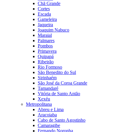
Chã Grande
Cortes
Escada
Gameleira
Jaqueira
Joaquim Nabuco
Maraial
Palmares
Pombos
Primavera
Quipapá
Ribeirão
Rio Formoso
São Benedito do Sul
Sirinhaém
São José da Coroa Grande
Tamandaré
Vitória de Santo Antão
Xexéu
Metropolitana
Abreu e Lima
Araçoiaba
Cabo de Santo Agostinho
Camaragibe
Fernando Noronha