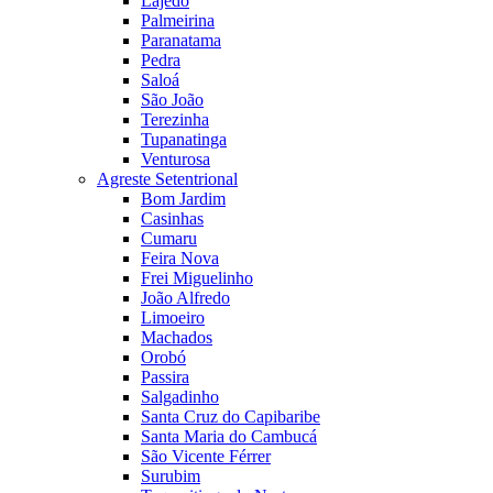
Lajedo
Palmeirina
Paranatama
Pedra
Saloá
São João
Terezinha
Tupanatinga
Venturosa
Agreste Setentrional
Bom Jardim
Casinhas
Cumaru
Feira Nova
Frei Miguelinho
João Alfredo
Limoeiro
Machados
Orobó
Passira
Salgadinho
Santa Cruz do Capibaribe
Santa Maria do Cambucá
São Vicente Férrer
Surubim