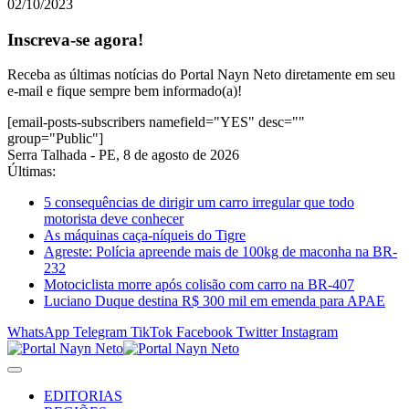
02/10/2023
Inscreva-se agora!
Receba as últimas notícias do Portal Nayn Neto diretamente em seu
e-mail e fique sempre bem informado(a)!
[email-posts-subscribers namefield="YES" desc=""
group="Public"]
Serra Talhada - PE, 8 de agosto de 2026
Últimas:
5 consequências de dirigir um carro irregular que todo
motorista deve conhecer
As máquinas caça-níqueis do Tigre
Agreste: Polícia apreende mais de 100kg de maconha na BR-
232
Motociclista morre após colisão com carro na BR-407
Luciano Duque destina R$ 300 mil em emenda para APAE
WhatsApp
Telegram
TikTok
Facebook
Twitter
Instagram
EDITORIAS