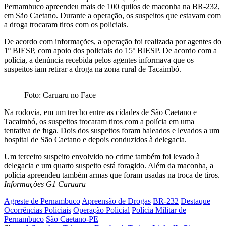
Pernambuco apreendeu mais de 100 quilos de maconha na BR-232,
em São Caetano. Durante a operação, os suspeitos que estavam com
a droga trocaram tiros com os policiais.
De acordo com informações, a operação foi realizada por agentes do
1º BIESP, com apoio dos policiais do 15º BIESP. De acordo com a
polícia, a denúncia recebida pelos agentes informava que os
suspeitos iam retirar a droga na zona rural de Tacaimbó.
Foto: Caruaru no Face
Na rodovia, em um trecho entre as cidades de São Caetano e
Tacaimbó, os suspeitos trocaram tiros com a polícia em uma
tentativa de fuga. Dois dos suspeitos foram baleados e levados a um
hospital de São Caetano e depois conduzidos à delegacia.
Um terceiro suspeito envolvido no crime também foi levado à
delegacia e um quarto suspeito está foragido. Além da maconha, a
polícia apreendeu também armas que foram usadas na troca de tiros.
Informações G1 Caruaru
Agreste de Pernambuco
Apreensão de Drogas
BR-232
Destaque
Ocorrências Policiais
Operação Policial
Polícia Militar de
Pernambuco
São Caetano-PE