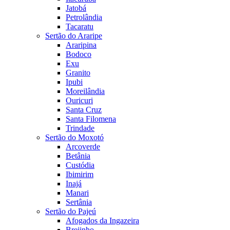
Jatobá
Petrolândia
Tacaratu
Sertão do Araripe
Araripina
Bodoco
Exu
Granito
Ipubi
Moreilândia
Ouricuri
Santa Cruz
Santa Filomena
Trindade
Sertão do Moxotó
Arcoverde
Betânia
Custódia
Ibimirim
Inajá
Manari
Sertânia
Sertão do Pajeú
Afogados da Ingazeira
Brejinho