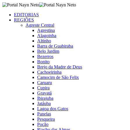
EDITORIAS
REGIÕES
Agreste Central
Agrestina
Alagoinha
Altinho
Barra de Guabiraba
Belo Jardim
Bezerros
Bonito
Brejo da Madre de Deus
Cachoeirinha
Camocim de São Felix
Caruaru
Cupira
Gravatá
Ibirajuba
Jatáuba
Lagoa dos Gatos
Panelas
Pesqueira
Poção
Riacho das Almas