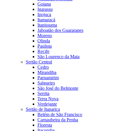
Goiana
Igarassu
Ipojuca
Itamaracá
Itapissuma
Jaboatão dos Guararapes
Moreno
Olinda
Paulista
Recife
São Lourenço da Mata
Sertão Central
Cedro
Mirandiba
Parnamirim
Salgueiro
São José do Belmonte
Serrita
Terra Nova
Verdejante
Sertão de Itaparica
Belém de São Francisco
Carnaubeira da Penha
Floresta
Itacuruba