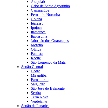
Araçoiaba
Cabo de Santo Agostinho
Camaragibe
Fernando Noronha
Goiana
Igarassu
Ipojuca
Itamaracá
Itapissuma
Jaboatão dos Guararapes
Moreno
Olinda
Paulista
Recife
São Lourenço da Mata
Sertão Central
Cedro
Mirandiba
Parnamirim
Salgueiro
São José do Belmonte
Serrita
Terra Nova
Verdejante
Sertão de Itaparica