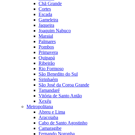
Chã Grande
Cortes
Escada
Gameleira
Jaqueira
Joaquim Nabuco
Maraial
Palmares
Pombos
Primavera
Quipapá
Ribeirão
Rio Formoso
São Benedito do Sul
Sirinhaém
São José da Coroa Grande
Tamandaré
Vitória de Santo Antão
Xexéu
Metropolitana
Abreu e Lima
Araçoiaba
Cabo de Santo Agostinho
Camaragibe
Fernando Noronha