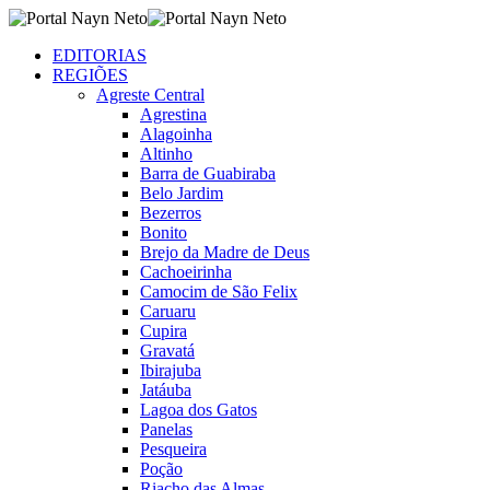
EDITORIAS
REGIÕES
Agreste Central
Agrestina
Alagoinha
Altinho
Barra de Guabiraba
Belo Jardim
Bezerros
Bonito
Brejo da Madre de Deus
Cachoeirinha
Camocim de São Felix
Caruaru
Cupira
Gravatá
Ibirajuba
Jatáuba
Lagoa dos Gatos
Panelas
Pesqueira
Poção
Riacho das Almas