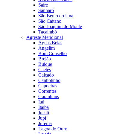
Sairé
Sanharó
São Bento do Una
São Caitano
São Joaquim do Monte
Tacaimbó
Agreste Meridional
Águas Belas
Angelim
Bom Conselho
Brejão
Buíque
Caetés
Calçado
Canhotinho
Capoeiras
Correntes
Garanhuns
Iati
Itaíba
Jucatí
Jupi
Jurema
Lagoa do Ouro