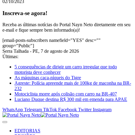
02/10/2023
Inscreva-se agora!
Receba as últimas notícias do Portal Nayn Neto diretamente em seu
e-mail e fique sempre bem informado(a)!
[email-posts-subscribers namefield="YES" desc=""
group="Public"]
Serra Talhada - PE, 7 de agosto de 2026
Últimas:
5 consequências de dirigir um carro irregular que todo
motorista deve conhecer
As máquinas caça-níqueis do Tigre
Agreste: Polícia apreende mais de 100kg de maconha na BR-
232
Motociclista morre após colisão com carro na BR-407
Luciano Duque destina R$ 300 mil em emenda para APAE
WhatsApp
Telegram
TikTok
Facebook
Twitter
Instagram
EDITORIAS