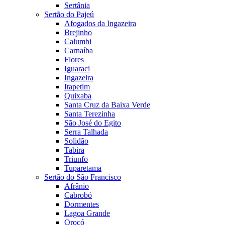
Sertânia
Sertão do Pajeú
Afogados da Ingazeira
Brejinho
Calumbi
Carnaíba
Flores
Iguaraci
Ingazeira
Itapetim
Quixaba
Santa Cruz da Baixa Verde
Santa Terezinha
São José do Egito
Serra Talhada
Solidão
Tabira
Triunfo
Tuparetama
Sertão do São Francisco
Afrânio
Cabrobó
Dormentes
Lagoa Grande
Orocó