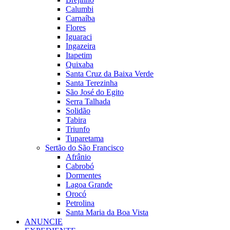
Calumbi
Carnaíba
Flores
Iguaraci
Ingazeira
Itapetim
Quixaba
Santa Cruz da Baixa Verde
Santa Terezinha
São José do Egito
Serra Talhada
Solidão
Tabira
Triunfo
Tuparetama
Sertão do São Francisco
Afrânio
Cabrobó
Dormentes
Lagoa Grande
Orocó
Petrolina
Santa Maria da Boa Vista
ANUNCIE