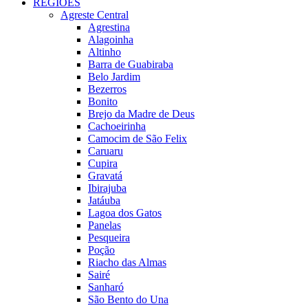
REGIÕES
Agreste Central
Agrestina
Alagoinha
Altinho
Barra de Guabiraba
Belo Jardim
Bezerros
Bonito
Brejo da Madre de Deus
Cachoeirinha
Camocim de São Felix
Caruaru
Cupira
Gravatá
Ibirajuba
Jatáuba
Lagoa dos Gatos
Panelas
Pesqueira
Poção
Riacho das Almas
Sairé
Sanharó
São Bento do Una