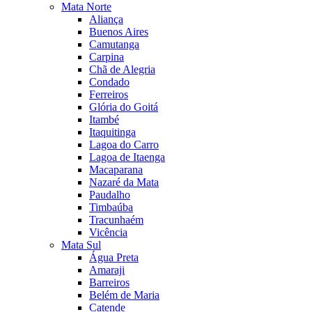
Mata Norte
Aliança
Buenos Aires
Camutanga
Carpina
Chã de Alegria
Condado
Ferreiros
Glória do Goitá
Itambé
Itaquitinga
Lagoa do Carro
Lagoa de Itaenga
Macaparana
Nazaré da Mata
Paudalho
Timbaúba
Tracunhaém
Vicência
Mata Sul
Água Preta
Amaraji
Barreiros
Belém de Maria
Catende