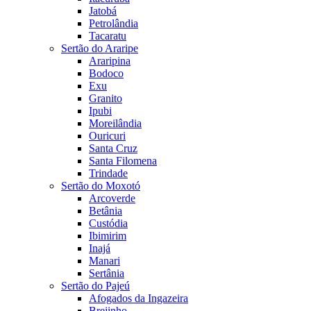
Jatobá
Petrolândia
Tacaratu
Sertão do Araripe
Araripina
Bodoco
Exu
Granito
Ipubi
Moreilândia
Ouricuri
Santa Cruz
Santa Filomena
Trindade
Sertão do Moxotó
Arcoverde
Betânia
Custódia
Ibimirim
Inajá
Manari
Sertânia
Sertão do Pajeú
Afogados da Ingazeira
Brejinho