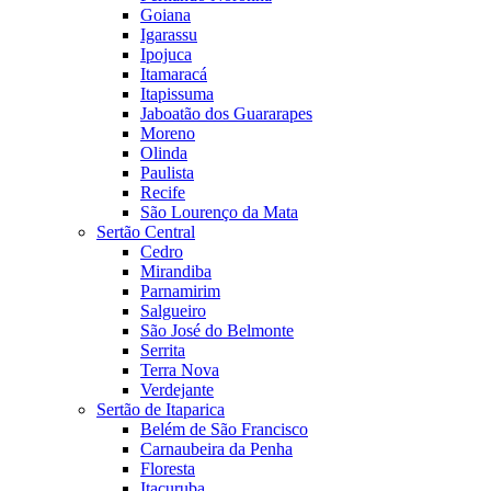
Goiana
Igarassu
Ipojuca
Itamaracá
Itapissuma
Jaboatão dos Guararapes
Moreno
Olinda
Paulista
Recife
São Lourenço da Mata
Sertão Central
Cedro
Mirandiba
Parnamirim
Salgueiro
São José do Belmonte
Serrita
Terra Nova
Verdejante
Sertão de Itaparica
Belém de São Francisco
Carnaubeira da Penha
Floresta
Itacuruba