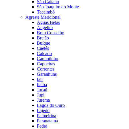
São Caitano
São Joaquim do Monte
Tacaimbó
Agreste Meridional
Águas Belas
Angelim
Bom Conselho
Brejão
Buíque
Caetés
Calçado
Canhotinho
Capoeiras
Correntes
Garanhuns
Iati
Itaíba
Jucatí
Jupi
Jurema
Lagoa do Ouro
Lajedo
Palmeirina
Paranatama
Pedra