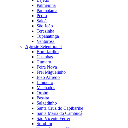
Lajedo
Palmeirina
Paranatama
Pedra
Saloá
São João
Terezinha
Tupanatinga
Venturosa
Agreste Setentrional
Bom Jardim
Casinhas
Cumaru
Feira Nova
Frei Miguelinho
João Alfredo
Limoeiro
Machados
Orobó
Passira
Salgadinho
Santa Cruz do Capibaribe
Santa Maria do Cambucá
São Vicente Férrer
Surubim