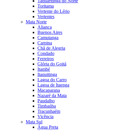
Taquaritinga do Norte
Toritama
Vertente do Lério
Vertentes
Mata Norte
Aliança
Buenos Aires
Camutanga
Carpina
Chã de Alegria
Condado
Ferreiros
Glória do Goitá
Itambé
Itaquitinga
Lagoa do Carro
Lagoa de Itaenga
Macaparana
Nazaré da Mata
Paudalho
Timbaúba
Tracunhaém
Vicência
Mata Sul
Água Preta