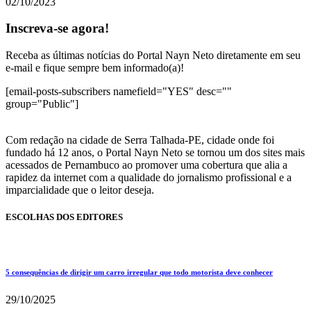
02/10/2023
Inscreva-se agora!
Receba as últimas notícias do Portal Nayn Neto diretamente em seu
e-mail e fique sempre bem informado(a)!
[email-posts-subscribers namefield="YES" desc=""
group="Public"]
Com redação na cidade de Serra Talhada-PE, cidade onde foi
fundado há 12 anos, o Portal Nayn Neto se tornou um dos sites mais
acessados de Pernambuco ao promover uma cobertura que alia a
rapidez da internet com a qualidade do jornalismo profissional e a
imparcialidade que o leitor deseja.
ESCOLHAS DOS EDITORES
5 consequências de dirigir um carro irregular que todo motorista deve conhecer
29/10/2025