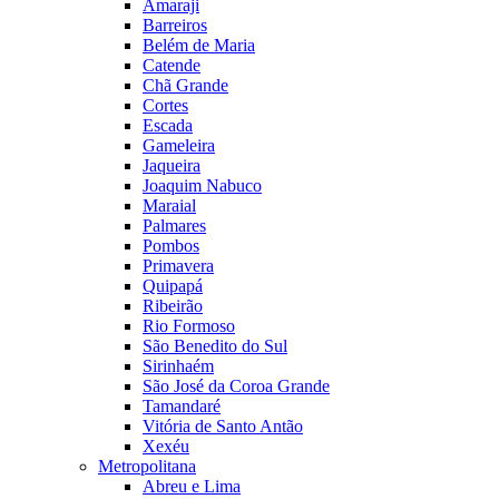
Amaraji
Barreiros
Belém de Maria
Catende
Chã Grande
Cortes
Escada
Gameleira
Jaqueira
Joaquim Nabuco
Maraial
Palmares
Pombos
Primavera
Quipapá
Ribeirão
Rio Formoso
São Benedito do Sul
Sirinhaém
São José da Coroa Grande
Tamandaré
Vitória de Santo Antão
Xexéu
Metropolitana
Abreu e Lima