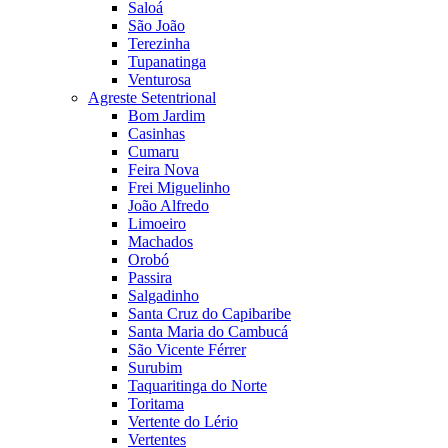
Saloá
São João
Terezinha
Tupanatinga
Venturosa
Agreste Setentrional
Bom Jardim
Casinhas
Cumaru
Feira Nova
Frei Miguelinho
João Alfredo
Limoeiro
Machados
Orobó
Passira
Salgadinho
Santa Cruz do Capibaribe
Santa Maria do Cambucá
São Vicente Férrer
Surubim
Taquaritinga do Norte
Toritama
Vertente do Lério
Vertentes