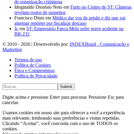
de organização criminosa
Ideginaldo Dionísio Neto
em
Furto no Centro de ST: Câmeras
revelam rostos de suspeitos
Francisco Diniz
em
Médico dar voz de prisão e diz que vai
algemar repórter por fiscalizar descaso
Jc
em
ST: Empresário Faeca Melo sofre grave acidente na
BR-232
© 2010 - 2026 | Desenvolvido por:
INDEXBrasil - Comunicação e
Marketing
Termos de uso
Política de Cookies
Ética e Compromisso
Política de Privacidade
Submit
Digite acima e pressione
Enter
para procurar. Pressione
Esc
para
cancelar.
Usamos cookies em nosso site para oferecer a você a experiência
mais relevante, lembrando suas preferências e visitas repetidas.
Clicando “Aceitar”, você concorda com o uso de TODOS os
cookies.