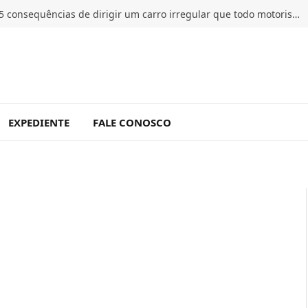
5 consequências de dirigir um carro irregular que todo motorista deve conhecer
EXPEDIENTE
FALE CONOSCO