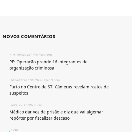
NOVOS COMENTÁRIOS
em
TUTORIAIS DO PEBINHA
PE: Operação prende 16 integrantes de
organização criminosa
em
IDEGINALDO DIONÍSIO NETO
Furto no Centro de ST: Câmeras revelam rostos de
suspeitos
em
FRANCISCO DINIZ
Médico dar voz de prisão e diz que vai algemar
repórter por fiscalizar descaso
em
JC