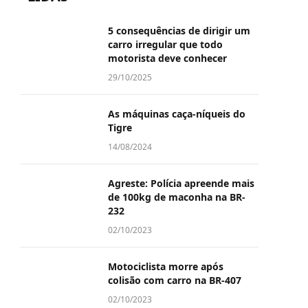
5 consequências de dirigir um
carro irregular que todo
motorista deve conhecer
29/10/2025
As máquinas caça-níqueis do
Tigre
14/08/2024
Agreste: Polícia apreende mais
de 100kg de maconha na BR-
232
02/10/2023
Motociclista morre após
colisão com carro na BR-407
02/10/2023