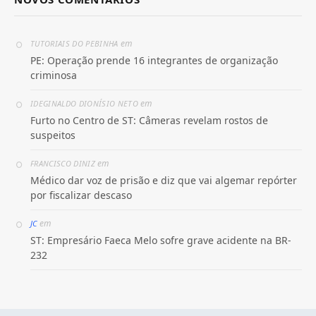
em
TUTORIAIS DO PEBINHA
PE: Operação prende 16 integrantes de organização
criminosa
em
IDEGINALDO DIONÍSIO NETO
Furto no Centro de ST: Câmeras revelam rostos de
suspeitos
em
FRANCISCO DINIZ
Médico dar voz de prisão e diz que vai algemar repórter
por fiscalizar descaso
em
JC
ST: Empresário Faeca Melo sofre grave acidente na BR-
232