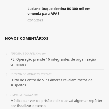
Luciano Duque destina R$ 300 mil em
emenda para APAE
02/10/2023
NOVOS COMENTÁRIOS
em
TUTORIAIS DO PEBINHA
PE: Operação prende 16 integrantes de organização
criminosa
em
IDEGINALDO DIONÍSIO NETO
Furto no Centro de ST: Câmeras revelam rostos de
suspeitos
em
FRANCISCO DINIZ
Médico dar voz de prisão e diz que vai algemar repórter
por fiscalizar descaso