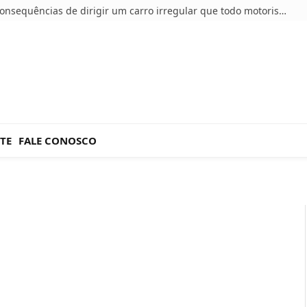
5 consequências de dirigir um carro irregular que todo motorista deve conhecer
TE
FALE CONOSCO