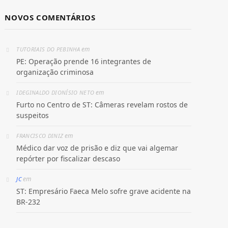
NOVOS COMENTÁRIOS
em
TUTORIAIS DO PEBINHA
PE: Operação prende 16 integrantes de
organização criminosa
em
IDEGINALDO DIONÍSIO NETO
Furto no Centro de ST: Câmeras revelam rostos de
suspeitos
em
FRANCISCO DINIZ
Médico dar voz de prisão e diz que vai algemar
repórter por fiscalizar descaso
em
JC
ST: Empresário Faeca Melo sofre grave acidente na
BR-232