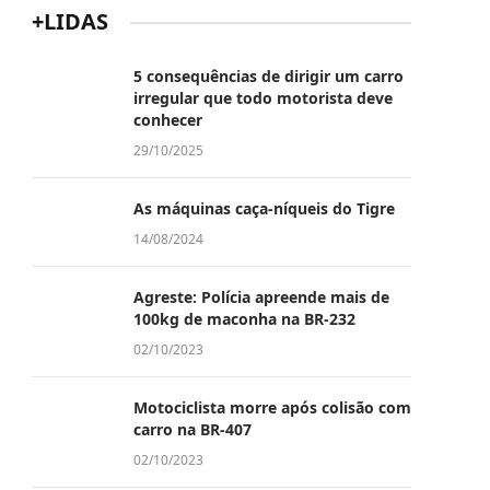
+LIDAS
5 consequências de dirigir um carro
irregular que todo motorista deve
conhecer
29/10/2025
As máquinas caça-níqueis do Tigre
14/08/2024
Agreste: Polícia apreende mais de
100kg de maconha na BR-232
02/10/2023
Motociclista morre após colisão com
carro na BR-407
02/10/2023