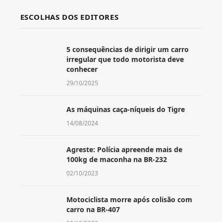
ESCOLHAS DOS EDITORES
5 consequências de dirigir um carro
irregular que todo motorista deve
conhecer
29/10/2025
As máquinas caça-níqueis do Tigre
14/08/2024
Agreste: Polícia apreende mais de
100kg de maconha na BR-232
02/10/2023
Motociclista morre após colisão com
carro na BR-407