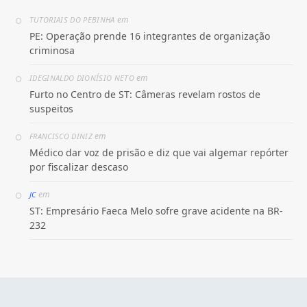
em
TUTORIAIS DO PEBINHA
PE: Operação prende 16 integrantes de organização
criminosa
em
IDEGINALDO DIONÍSIO NETO
Furto no Centro de ST: Câmeras revelam rostos de
suspeitos
em
FRANCISCO DINIZ
Médico dar voz de prisão e diz que vai algemar repórter
por fiscalizar descaso
em
JC
ST: Empresário Faeca Melo sofre grave acidente na BR-
232