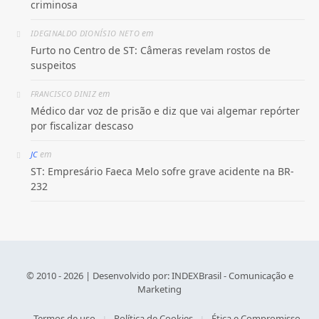
criminosa
em
IDEGINALDO DIONÍSIO NETO
Furto no Centro de ST: Câmeras revelam rostos de
suspeitos
em
FRANCISCO DINIZ
Médico dar voz de prisão e diz que vai algemar repórter
por fiscalizar descaso
em
JC
ST: Empresário Faeca Melo sofre grave acidente na BR-
232
© 2010 - 2026 | Desenvolvido por:
INDEXBrasil - Comunicação e
Marketing
Termos de uso
Política de Cookies
Ética e Compromisso