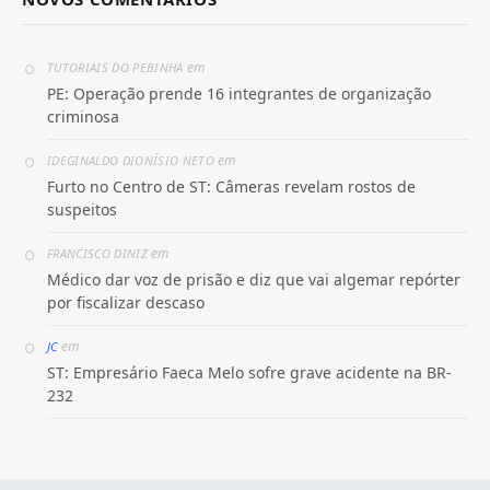
em
TUTORIAIS DO PEBINHA
PE: Operação prende 16 integrantes de organização
criminosa
em
IDEGINALDO DIONÍSIO NETO
Furto no Centro de ST: Câmeras revelam rostos de
suspeitos
em
FRANCISCO DINIZ
Médico dar voz de prisão e diz que vai algemar repórter
por fiscalizar descaso
em
JC
ST: Empresário Faeca Melo sofre grave acidente na BR-
232