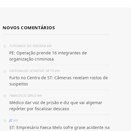
NOVOS COMENTÁRIOS
em
TUTORIAIS DO PEBINHA
PE: Operação prende 16 integrantes de
organização criminosa
em
IDEGINALDO DIONÍSIO NETO
Furto no Centro de ST: Câmeras revelam rostos de
suspeitos
em
FRANCISCO DINIZ
Médico dar voz de prisão e diz que vai algemar
repórter por fiscalizar descaso
em
JC
ST: Empresário Faeca Melo sofre grave acidente na