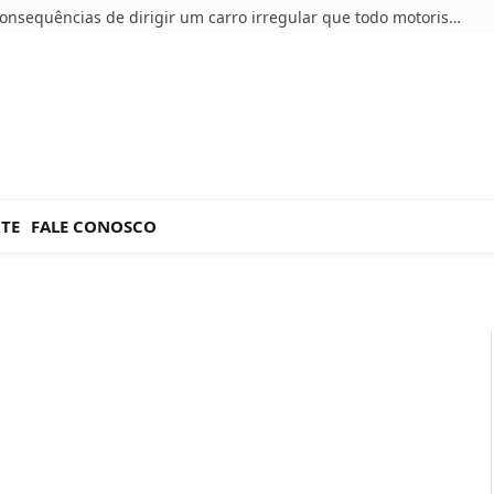
5 consequências de dirigir um carro irregular que todo motorista deve conhecer
NTE
FALE CONOSCO