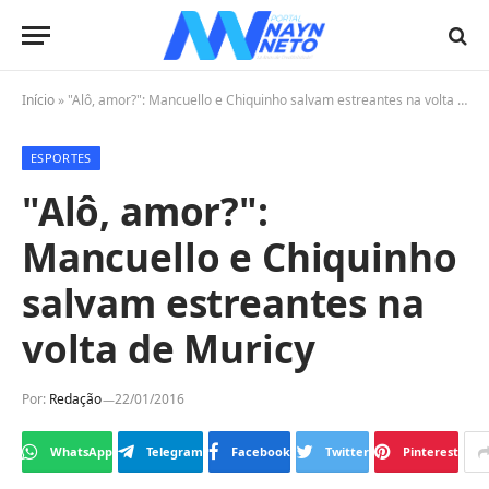
Início
»
"Alô, amor?": Mancuello e Chiquinho salvam estreantes na volta de Muricy
ESPORTES
"Alô, amor?":
Mancuello e Chiquinho
salvam estreantes na
volta de Muricy
Por:
Redação
22/01/2016
WhatsApp
Telegram
Facebook
Twitter
Pinterest