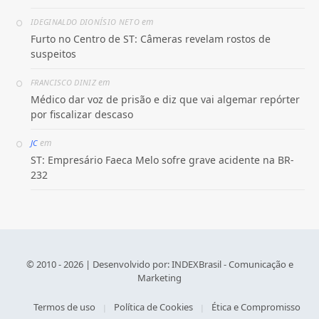
em
IDEGINALDO DIONÍSIO NETO
Furto no Centro de ST: Câmeras revelam rostos de
suspeitos
em
FRANCISCO DINIZ
Médico dar voz de prisão e diz que vai algemar repórter
por fiscalizar descaso
em
JC
ST: Empresário Faeca Melo sofre grave acidente na BR-
232
© 2010 - 2026 | Desenvolvido por:
INDEXBrasil - Comunicação e
Marketing
Termos de uso
Política de Cookies
Ética e Compromisso