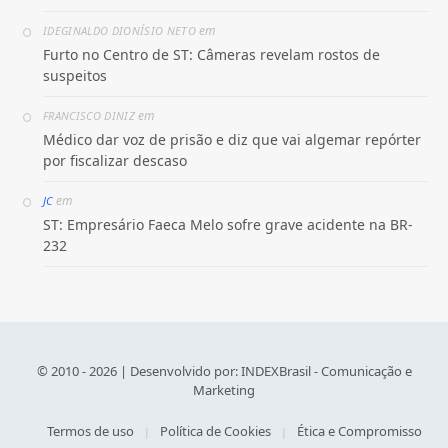
em
IDEGINALDO DIONÍSIO NETO
Furto no Centro de ST: Câmeras revelam rostos de
suspeitos
em
FRANCISCO DINIZ
Médico dar voz de prisão e diz que vai algemar repórter
por fiscalizar descaso
em
JC
ST: Empresário Faeca Melo sofre grave acidente na BR-
232
© 2010 - 2026 | Desenvolvido por:
INDEXBrasil - Comunicação e
Marketing
Termos de uso
Política de Cookies
Ética e Compromisso