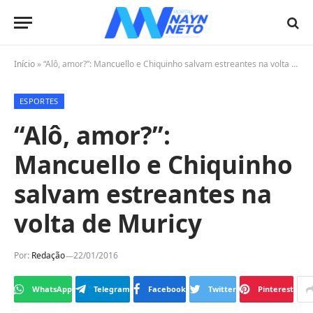
Início
»
“Alô, amor?”: Mancuello e Chiquinho salvam estreantes na volta de Muricy
ESPORTES
“Alô, amor?”:
Mancuello e Chiquinho
salvam estreantes na
volta de Muricy
Por:
Redação
22/01/2016
WhatsApp
Telegram
Facebook
Twitter
Pinterest