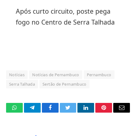
Após curto circuito, poste pega
fogo no Centro de Serra Talhada
Notícias
Notícias de Pernambuco
Pernambuco
Serra Talhada
Sertão de Pernambuco
WhatsApp
Telegram
Facebook
Twitter
LinkedIn
Pinterest
Email