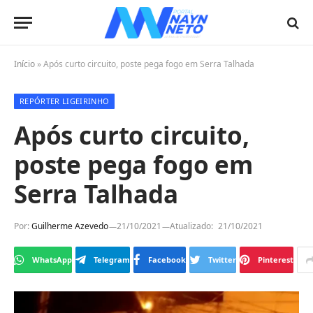
Início
»
Após curto circuito, poste pega fogo em Serra Talhada
REPÓRTER LIGEIRINHO
Após curto circuito,
poste pega fogo em
Serra Talhada
Por:
Guilherme Azevedo
21/10/2021
Atualizado:
21/10/2021
WhatsApp
Telegram
Facebook
Twitter
Pinterest