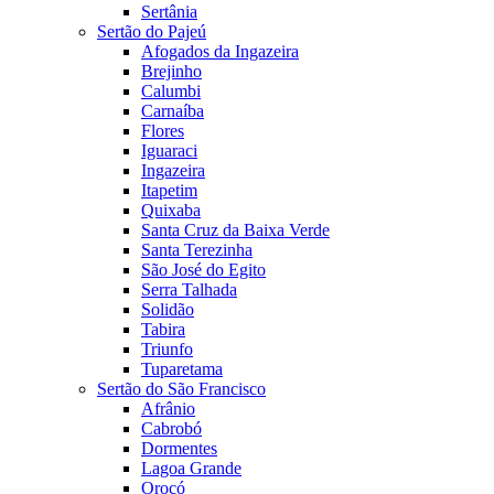
Sertânia
Sertão do Pajeú
Afogados da Ingazeira
Brejinho
Calumbi
Carnaíba
Flores
Iguaraci
Ingazeira
Itapetim
Quixaba
Santa Cruz da Baixa Verde
Santa Terezinha
São José do Egito
Serra Talhada
Solidão
Tabira
Triunfo
Tuparetama
Sertão do São Francisco
Afrânio
Cabrobó
Dormentes
Lagoa Grande
Orocó