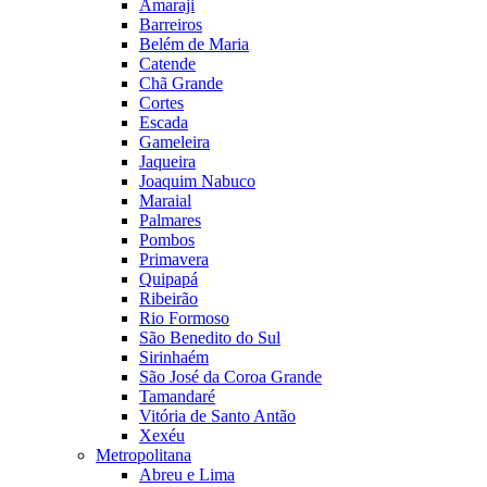
Amaraji
Barreiros
Belém de Maria
Catende
Chã Grande
Cortes
Escada
Gameleira
Jaqueira
Joaquim Nabuco
Maraial
Palmares
Pombos
Primavera
Quipapá
Ribeirão
Rio Formoso
São Benedito do Sul
Sirinhaém
São José da Coroa Grande
Tamandaré
Vitória de Santo Antão
Xexéu
Metropolitana
Abreu e Lima