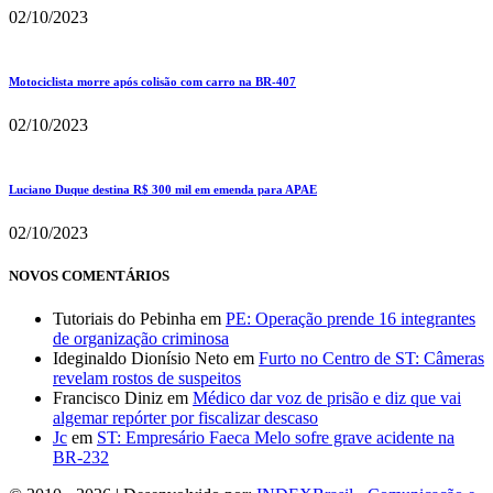
02/10/2023
Motociclista morre após colisão com carro na BR-407
02/10/2023
Luciano Duque destina R$ 300 mil em emenda para APAE
02/10/2023
NOVOS COMENTÁRIOS
Tutoriais do Pebinha
em
PE: Operação prende 16 integrantes
de organização criminosa
Ideginaldo Dionísio Neto
em
Furto no Centro de ST: Câmeras
revelam rostos de suspeitos
Francisco Diniz
em
Médico dar voz de prisão e diz que vai
algemar repórter por fiscalizar descaso
Jc
em
ST: Empresário Faeca Melo sofre grave acidente na
BR-232