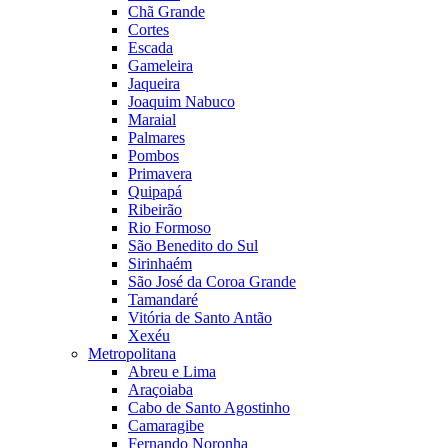
Chã Grande
Cortes
Escada
Gameleira
Jaqueira
Joaquim Nabuco
Maraial
Palmares
Pombos
Primavera
Quipapá
Ribeirão
Rio Formoso
São Benedito do Sul
Sirinhaém
São José da Coroa Grande
Tamandaré
Vitória de Santo Antão
Xexéu
Metropolitana
Abreu e Lima
Araçoiaba
Cabo de Santo Agostinho
Camaragibe
Fernando Noronha