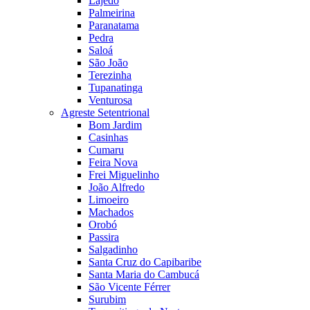
Lajedo
Palmeirina
Paranatama
Pedra
Saloá
São João
Terezinha
Tupanatinga
Venturosa
Agreste Setentrional
Bom Jardim
Casinhas
Cumaru
Feira Nova
Frei Miguelinho
João Alfredo
Limoeiro
Machados
Orobó
Passira
Salgadinho
Santa Cruz do Capibaribe
Santa Maria do Cambucá
São Vicente Férrer
Surubim