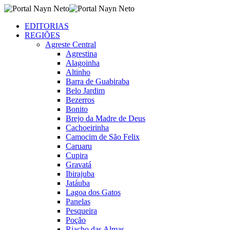
EDITORIAS
REGIÕES
Agreste Central
Agrestina
Alagoinha
Altinho
Barra de Guabiraba
Belo Jardim
Bezerros
Bonito
Brejo da Madre de Deus
Cachoeirinha
Camocim de São Felix
Caruaru
Cupira
Gravatá
Ibirajuba
Jatáuba
Lagoa dos Gatos
Panelas
Pesqueira
Poção
Riacho das Almas