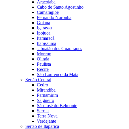
Araçoiaba
Cabo de Santo Agostinho
Camaragibe
Fernando Noronha
Goiana
Igarassu
Ipojuca
Itamaracá
Itapissuma
Jaboatão dos Guararapes
Moreno
Olinda
Paulista
Recife
São Lourenço da Mata
Sertão Central
Cedro
Mirandiba
Parnamirim
Salgueiro
São José do Belmonte
Serrita
Terra Nova
Verdejante
Sertão de Itaparica