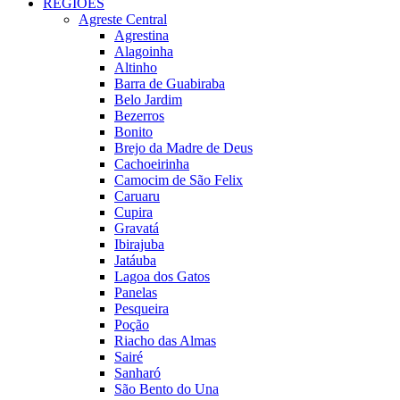
REGIÕES
Agreste Central
Agrestina
Alagoinha
Altinho
Barra de Guabiraba
Belo Jardim
Bezerros
Bonito
Brejo da Madre de Deus
Cachoeirinha
Camocim de São Felix
Caruaru
Cupira
Gravatá
Ibirajuba
Jatáuba
Lagoa dos Gatos
Panelas
Pesqueira
Poção
Riacho das Almas
Sairé
Sanharó
São Bento do Una