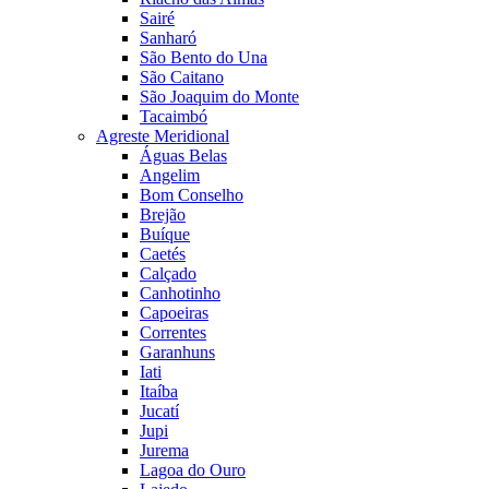
Sairé
Sanharó
São Bento do Una
São Caitano
São Joaquim do Monte
Tacaimbó
Agreste Meridional
Águas Belas
Angelim
Bom Conselho
Brejão
Buíque
Caetés
Calçado
Canhotinho
Capoeiras
Correntes
Garanhuns
Iati
Itaíba
Jucatí
Jupi
Jurema
Lagoa do Ouro