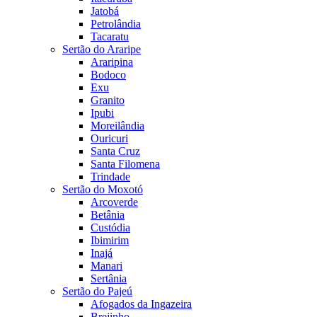
Jatobá
Petrolândia
Tacaratu
Sertão do Araripe
Araripina
Bodoco
Exu
Granito
Ipubi
Moreilândia
Ouricuri
Santa Cruz
Santa Filomena
Trindade
Sertão do Moxotó
Arcoverde
Betânia
Custódia
Ibimirim
Inajá
Manari
Sertânia
Sertão do Pajeú
Afogados da Ingazeira
Brejinho