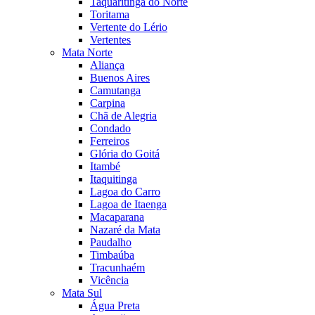
Taquaritinga do Norte
Toritama
Vertente do Lério
Vertentes
Mata Norte
Aliança
Buenos Aires
Camutanga
Carpina
Chã de Alegria
Condado
Ferreiros
Glória do Goitá
Itambé
Itaquitinga
Lagoa do Carro
Lagoa de Itaenga
Macaparana
Nazaré da Mata
Paudalho
Timbaúba
Tracunhaém
Vicência
Mata Sul
Água Preta