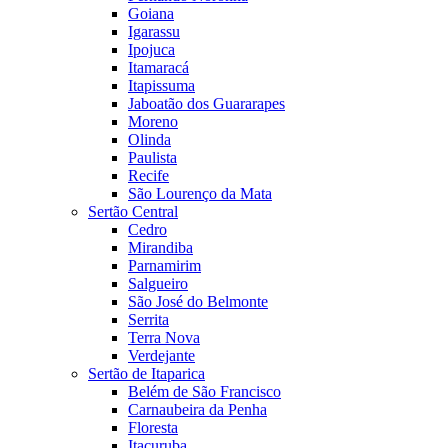
Goiana
Igarassu
Ipojuca
Itamaracá
Itapissuma
Jaboatão dos Guararapes
Moreno
Olinda
Paulista
Recife
São Lourenço da Mata
Sertão Central
Cedro
Mirandiba
Parnamirim
Salgueiro
São José do Belmonte
Serrita
Terra Nova
Verdejante
Sertão de Itaparica
Belém de São Francisco
Carnaubeira da Penha
Floresta
Itacuruba