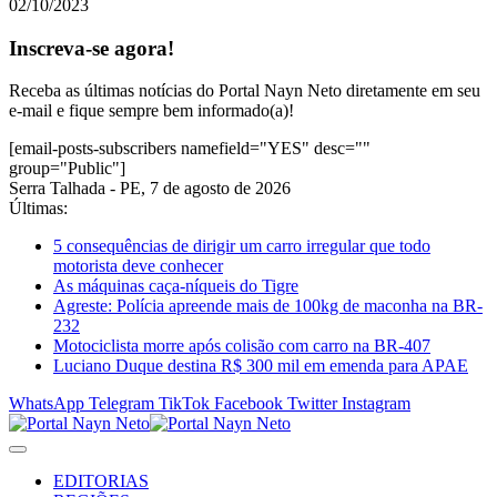
02/10/2023
Inscreva-se agora!
Receba as últimas notícias do Portal Nayn Neto diretamente em seu
e-mail e fique sempre bem informado(a)!
[email-posts-subscribers namefield="YES" desc=""
group="Public"]
Serra Talhada - PE, 7 de agosto de 2026
Últimas:
5 consequências de dirigir um carro irregular que todo
motorista deve conhecer
As máquinas caça-níqueis do Tigre
Agreste: Polícia apreende mais de 100kg de maconha na BR-
232
Motociclista morre após colisão com carro na BR-407
Luciano Duque destina R$ 300 mil em emenda para APAE
WhatsApp
Telegram
TikTok
Facebook
Twitter
Instagram
EDITORIAS