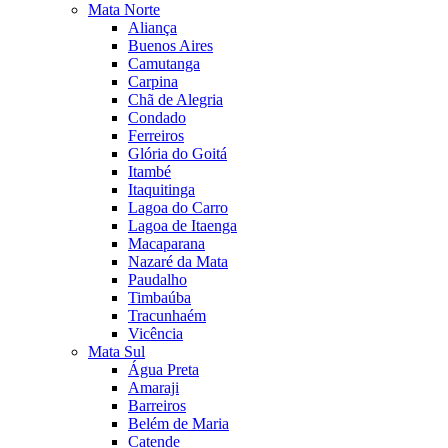
Mata Norte
Aliança
Buenos Aires
Camutanga
Carpina
Chã de Alegria
Condado
Ferreiros
Glória do Goitá
Itambé
Itaquitinga
Lagoa do Carro
Lagoa de Itaenga
Macaparana
Nazaré da Mata
Paudalho
Timbaúba
Tracunhaém
Vicência
Mata Sul
Água Preta
Amaraji
Barreiros
Belém de Maria
Catende