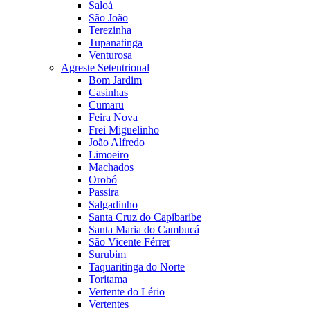
Saloá
São João
Terezinha
Tupanatinga
Venturosa
Agreste Setentrional
Bom Jardim
Casinhas
Cumaru
Feira Nova
Frei Miguelinho
João Alfredo
Limoeiro
Machados
Orobó
Passira
Salgadinho
Santa Cruz do Capibaribe
Santa Maria do Cambucá
São Vicente Férrer
Surubim
Taquaritinga do Norte
Toritama
Vertente do Lério
Vertentes