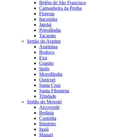
Belém de São Francisco
Carnaubeira da Penha
Floresta
Itacuruba
Jatobá
Petrolândia
Tacaratu
Sertão do Araripe
Araripina
Bodoco
Exu
Granito
Ipubi
Moreilândia
Ouricuri
Santa Cruz
Santa Filomena
Trindade
Sertão do Moxotó
Arcoverde
Betânia
Custódia
Ibimirim
Inajá
Manari