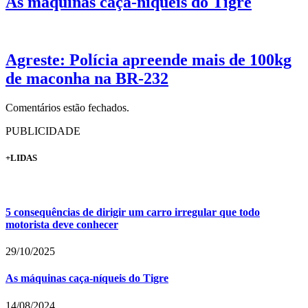
As máquinas caça-níqueis do Tigre
Agreste: Polícia apreende mais de 100kg
de maconha na BR-232
Comentários estão fechados.
PUBLICIDADE
+LIDAS
5 consequências de dirigir um carro irregular que todo
motorista deve conhecer
29/10/2025
As máquinas caça-níqueis do Tigre
14/08/2024