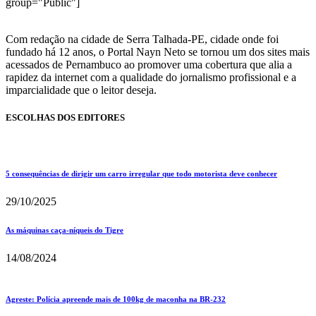
group="Public"]
Com redação na cidade de Serra Talhada-PE, cidade onde foi
fundado há 12 anos, o Portal Nayn Neto se tornou um dos sites mais
acessados de Pernambuco ao promover uma cobertura que alia a
rapidez da internet com a qualidade do jornalismo profissional e a
imparcialidade que o leitor deseja.
ESCOLHAS DOS EDITORES
5 consequências de dirigir um carro irregular que todo motorista deve conhecer
29/10/2025
As máquinas caça-níqueis do Tigre
14/08/2024
Agreste: Polícia apreende mais de 100kg de maconha na BR-232