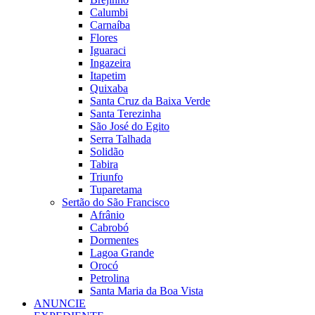
Calumbi
Carnaíba
Flores
Iguaraci
Ingazeira
Itapetim
Quixaba
Santa Cruz da Baixa Verde
Santa Terezinha
São José do Egito
Serra Talhada
Solidão
Tabira
Triunfo
Tuparetama
Sertão do São Francisco
Afrânio
Cabrobó
Dormentes
Lagoa Grande
Orocó
Petrolina
Santa Maria da Boa Vista
ANUNCIE