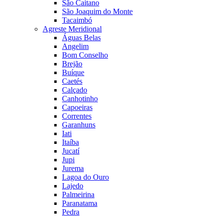
São Caitano
São Joaquim do Monte
Tacaimbó
Agreste Meridional
Águas Belas
Angelim
Bom Conselho
Brejão
Buíque
Caetés
Calçado
Canhotinho
Capoeiras
Correntes
Garanhuns
Iati
Itaíba
Jucatí
Jupi
Jurema
Lagoa do Ouro
Lajedo
Palmeirina
Paranatama
Pedra