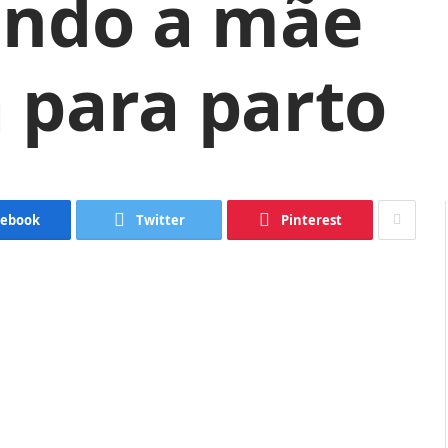
ando a mãe
 para parto
cebook
Twitter
Pinterest