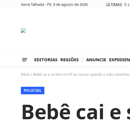
Serra Talhada - PE, 9 de agosto de 2026
ÚLTIMAS:
EDITORIAS
REGIÕES
ANUNCIE
EXPEDIEN
Início
»
Bebê cai e se fere no DF ao nascer quando a mãe caminhav
POLICIAL
Bebê cai e 