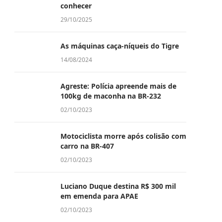
conhecer
29/10/2025
As máquinas caça-níqueis do Tigre
14/08/2024
Agreste: Polícia apreende mais de
100kg de maconha na BR-232
02/10/2023
Motociclista morre após colisão com
carro na BR-407
02/10/2023
Luciano Duque destina R$ 300 mil
em emenda para APAE
02/10/2023