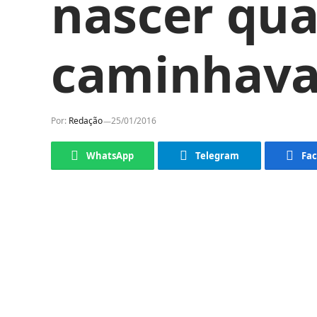
nascer qu
caminhava
Por:
Redação
25/01/2016
WhatsApp
Telegram
Fa