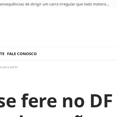
5 consequências de dirigir um carro irregular que todo motorista deve conhecer
TE
FALE CONOSCO
a para parto
se fere no DF