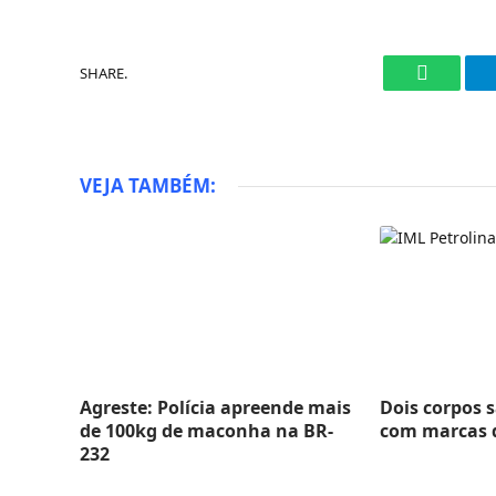
SHARE.
WhatsAp
VEJA TAMBÉM:
Agreste: Polícia apreende mais
Dois corpos 
de 100kg de maconha na BR-
com marcas d
232