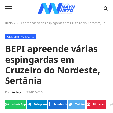
Início
»
BEPI apreende várias espingardas em Cruzeiro do Nordeste, Sertânia
ÚLTIMAS NOTÍCIAS
BEPI apreende várias
espingardas em
Cruzeiro do Nordeste,
Sertânia
Por:
Redação
29/01/2016
WhatsApp
Telegram
Facebook
Twitter
Pinterest