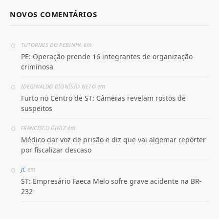
NOVOS COMENTÁRIOS
em
TUTORIAIS DO PEBINHA
PE: Operação prende 16 integrantes de organização
criminosa
em
IDEGINALDO DIONÍSIO NETO
Furto no Centro de ST: Câmeras revelam rostos de
suspeitos
em
FRANCISCO DINIZ
Médico dar voz de prisão e diz que vai algemar repórter
por fiscalizar descaso
em
JC
ST: Empresário Faeca Melo sofre grave acidente na BR-
232