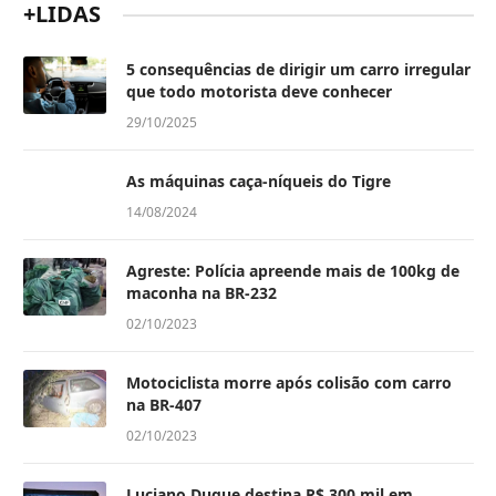
+LIDAS
5 consequências de dirigir um carro irregular
que todo motorista deve conhecer
29/10/2025
As máquinas caça-níqueis do Tigre
14/08/2024
Agreste: Polícia apreende mais de 100kg de
maconha na BR-232
02/10/2023
Motociclista morre após colisão com carro
na BR-407
02/10/2023
Luciano Duque destina R$ 300 mil em