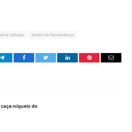
Serra Talhada
Sertão de Pernambuco
p
Telegram
Facebook
Twitter
LinkedIn
Pinterest
Email
caça-níqueis do