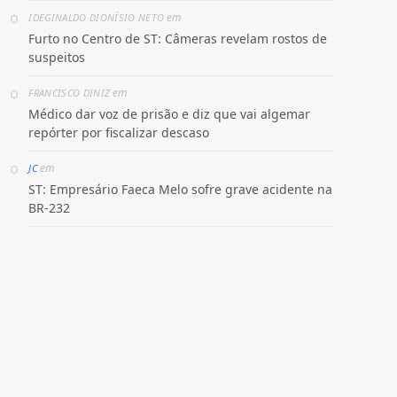
em
IDEGINALDO DIONÍSIO NETO
Furto no Centro de ST: Câmeras revelam rostos de
suspeitos
em
FRANCISCO DINIZ
Médico dar voz de prisão e diz que vai algemar
repórter por fiscalizar descaso
em
JC
ST: Empresário Faeca Melo sofre grave acidente na
BR-232