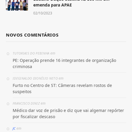
emenda para APAE
02/10/2023
NOVOS COMENTÁRIOS
em
TUTORIAIS DO PEBINHA
PE: Operação prende 16 integrantes de organização
criminosa
em
IDEGINALDO DIONÍSIO NETO
Furto no Centro de ST: Câmeras revelam rostos de
suspeitos
em
FRANCISCO DINIZ
Médico dar voz de prisão e diz que vai algemar repórter
por fiscalizar descaso
em
JC