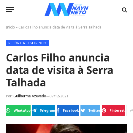
Início
»
Carlos Filho anuncia data de visita à Serra Talhada
REPÓRTER LIGEIRINHO
Carlos Filho anuncia
data de visita à Serra
Talhada
Por:
Guilherme Azevedo
07/12/2021
WhatsApp
Telegram
Facebook
Twitter
Pinterest