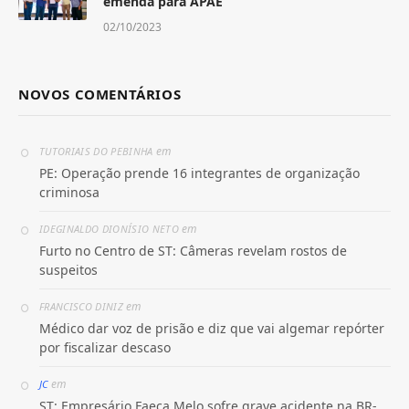
emenda para APAE
02/10/2023
NOVOS COMENTÁRIOS
em
TUTORIAIS DO PEBINHA
PE: Operação prende 16 integrantes de organização
criminosa
em
IDEGINALDO DIONÍSIO NETO
Furto no Centro de ST: Câmeras revelam rostos de
suspeitos
em
FRANCISCO DINIZ
Médico dar voz de prisão e diz que vai algemar repórter
por fiscalizar descaso
em
JC
ST: Empresário Faeca Melo sofre grave acidente na BR-