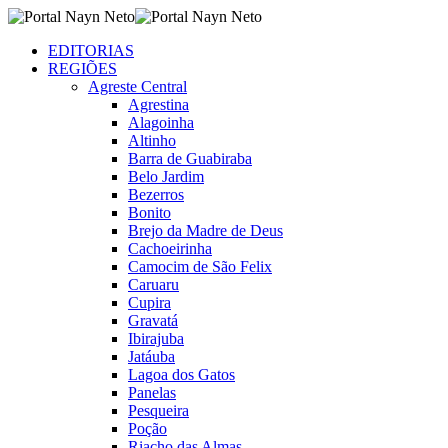
EDITORIAS
REGIÕES
Agreste Central
Agrestina
Alagoinha
Altinho
Barra de Guabiraba
Belo Jardim
Bezerros
Bonito
Brejo da Madre de Deus
Cachoeirinha
Camocim de São Felix
Caruaru
Cupira
Gravatá
Ibirajuba
Jatáuba
Lagoa dos Gatos
Panelas
Pesqueira
Poção
Riacho das Almas