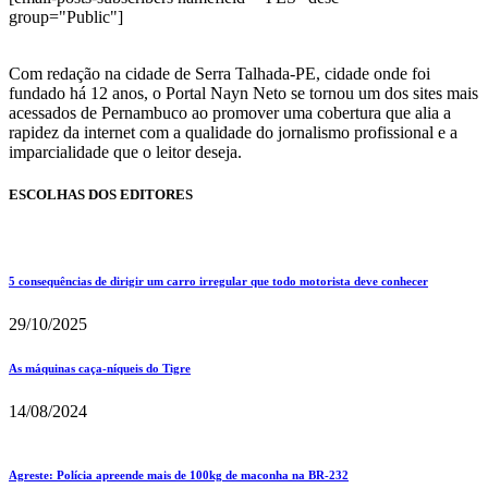
group="Public"]
Com redação na cidade de Serra Talhada-PE, cidade onde foi
fundado há 12 anos, o Portal Nayn Neto se tornou um dos sites mais
acessados de Pernambuco ao promover uma cobertura que alia a
rapidez da internet com a qualidade do jornalismo profissional e a
imparcialidade que o leitor deseja.
ESCOLHAS DOS EDITORES
5 consequências de dirigir um carro irregular que todo motorista deve conhecer
29/10/2025
As máquinas caça-níqueis do Tigre
14/08/2024
Agreste: Polícia apreende mais de 100kg de maconha na BR-232