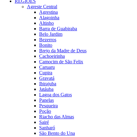
REGIÕES
Agreste Central
Agrestina
Alagoinha
Altinho
Barra de Guabiraba
Belo Jardim
Bezerros
Bonito
Brejo da Madre de Deus
Cachoeirinha
Camocim de São Felix
Caruaru
Cupira
Gravatá
Ibirajuba
Jatáuba
Lagoa dos Gatos
Panelas
Pesqueira
Poção
Riacho das Almas
Sairé
Sanharó
São Bento do Una