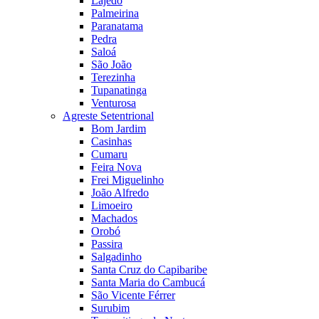
Lajedo
Palmeirina
Paranatama
Pedra
Saloá
São João
Terezinha
Tupanatinga
Venturosa
Agreste Setentrional
Bom Jardim
Casinhas
Cumaru
Feira Nova
Frei Miguelinho
João Alfredo
Limoeiro
Machados
Orobó
Passira
Salgadinho
Santa Cruz do Capibaribe
Santa Maria do Cambucá
São Vicente Férrer
Surubim