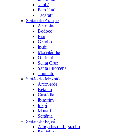
Jatobá
Petrolândia
Tacaratu
Sertão do Araripe
Araripina
Bodoco
Exu
Granito
Ipubi
Moreilândia
Ouricuri
Santa Cruz
Santa Filomena
Trindade
Sertão do Moxotó
Arcoverde
Betânia
Custódia
Ibimirim
Inajá
Manari
Sertânia
Sertão do Pajeú
Afogados da Ingazeira
Brejinho