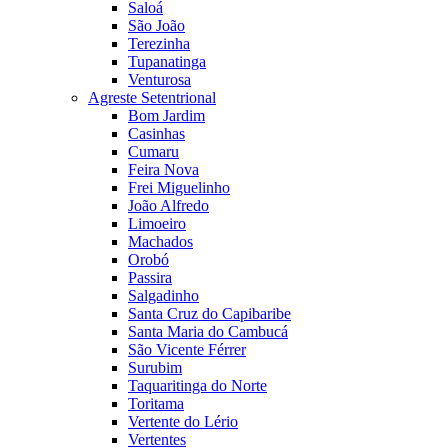
Saloá
São João
Terezinha
Tupanatinga
Venturosa
Agreste Setentrional
Bom Jardim
Casinhas
Cumaru
Feira Nova
Frei Miguelinho
João Alfredo
Limoeiro
Machados
Orobó
Passira
Salgadinho
Santa Cruz do Capibaribe
Santa Maria do Cambucá
São Vicente Férrer
Surubim
Taquaritinga do Norte
Toritama
Vertente do Lério
Vertentes