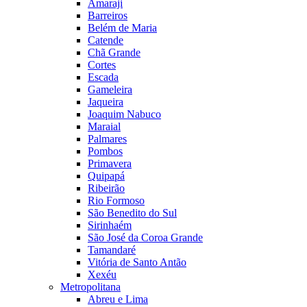
Amaraji
Barreiros
Belém de Maria
Catende
Chã Grande
Cortes
Escada
Gameleira
Jaqueira
Joaquim Nabuco
Maraial
Palmares
Pombos
Primavera
Quipapá
Ribeirão
Rio Formoso
São Benedito do Sul
Sirinhaém
São José da Coroa Grande
Tamandaré
Vitória de Santo Antão
Xexéu
Metropolitana
Abreu e Lima