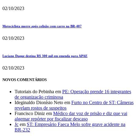
02/10/2023
Motociclista morre após colisão com carro na BR-407
02/10/2023
Luciano Duque destina R$ 300 mil em emenda para APAE
02/10/2023
NOVOS COMENTÁRIOS
Tutoriais do Pebinha
em
PE: Operação prende 16 integrantes
de organização criminosa
Ideginaldo Dionísio Neto
em
Furto no Centro de ST: Câmeras
revelam rostos de suspeitos
Francisco Diniz
em
Médico dar voz de prisão e diz que vai
algemar repórter por fiscalizar descaso
Jc
em
ST: Empresário Faeca Melo sofre grave acidente na
BR-232