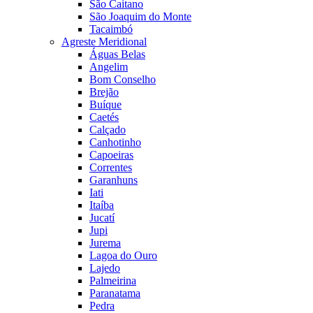
São Caitano
São Joaquim do Monte
Tacaimbó
Agreste Meridional
Águas Belas
Angelim
Bom Conselho
Brejão
Buíque
Caetés
Calçado
Canhotinho
Capoeiras
Correntes
Garanhuns
Iati
Itaíba
Jucatí
Jupi
Jurema
Lagoa do Ouro
Lajedo
Palmeirina
Paranatama
Pedra