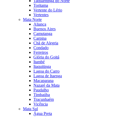
Taquaritinga do Norte
Toritama
Vertente do Lério
Vertentes
Mata Norte
Aliança
Buenos Aires
Camutanga
Carpina
Chã de Alegria
Condado
Ferreiros
Glória do Goitá
Itambé
Itaquitinga
Lagoa do Carro
Lagoa de Itaenga
Macaparana
Nazaré da Mata
Paudalho
Timbaúba
Tracunhaém
Vicência
Mata Sul
Água Preta