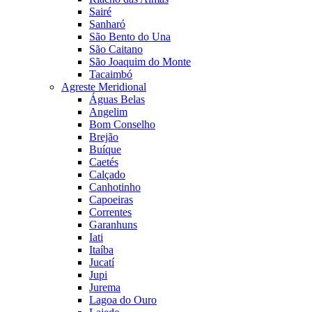
Sairé
Sanharó
São Bento do Una
São Caitano
São Joaquim do Monte
Tacaimbó
Agreste Meridional
Águas Belas
Angelim
Bom Conselho
Brejão
Buíque
Caetés
Calçado
Canhotinho
Capoeiras
Correntes
Garanhuns
Iati
Itaíba
Jucatí
Jupi
Jurema
Lagoa do Ouro