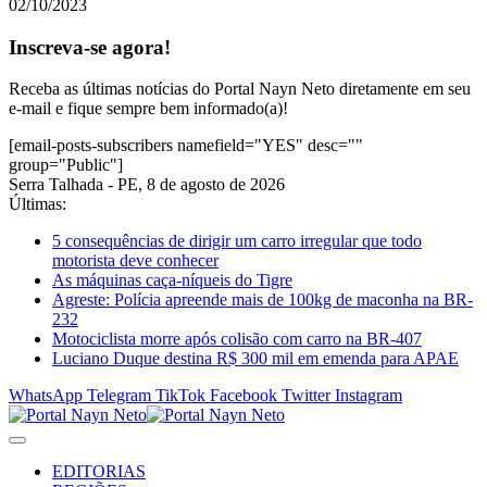
02/10/2023
Inscreva-se agora!
Receba as últimas notícias do Portal Nayn Neto diretamente em seu
e-mail e fique sempre bem informado(a)!
[email-posts-subscribers namefield="YES" desc=""
group="Public"]
Serra Talhada - PE, 8 de agosto de 2026
Últimas:
5 consequências de dirigir um carro irregular que todo
motorista deve conhecer
As máquinas caça-níqueis do Tigre
Agreste: Polícia apreende mais de 100kg de maconha na BR-
232
Motociclista morre após colisão com carro na BR-407
Luciano Duque destina R$ 300 mil em emenda para APAE
WhatsApp
Telegram
TikTok
Facebook
Twitter
Instagram
EDITORIAS