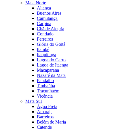
Mata Norte
Aliança
Buenos Aires
Camutanga
Carpina
Chã de Alegria
Condado
Ferreiros
Glória do Goitá
Itambé
Itaquitinga
Lagoa do Carro
Lagoa de Itaenga
Macaparana
Nazaré da Mata
Paudalho
Timbaúba
Tracunhaém
Vicência
Mata Sul
Água Preta
Amaraji
Barreiros
Belém de Maria
Catende