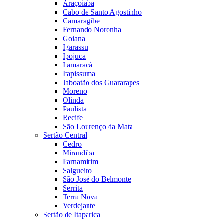
Araçoiaba
Cabo de Santo Agostinho
Camaragibe
Fernando Noronha
Goiana
Igarassu
Ipojuca
Itamaracá
Itapissuma
Jaboatão dos Guararapes
Moreno
Olinda
Paulista
Recife
São Lourenço da Mata
Sertão Central
Cedro
Mirandiba
Parnamirim
Salgueiro
São José do Belmonte
Serrita
Terra Nova
Verdejante
Sertão de Itaparica