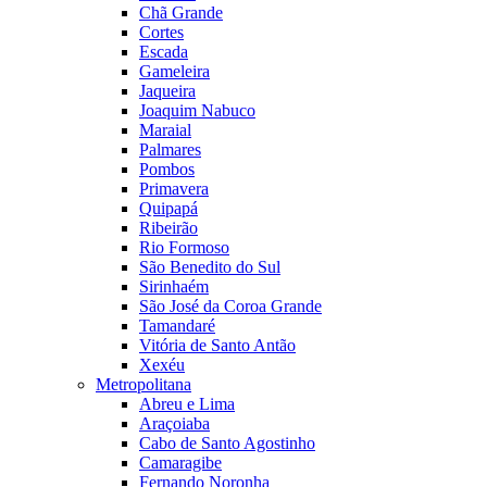
Chã Grande
Cortes
Escada
Gameleira
Jaqueira
Joaquim Nabuco
Maraial
Palmares
Pombos
Primavera
Quipapá
Ribeirão
Rio Formoso
São Benedito do Sul
Sirinhaém
São José da Coroa Grande
Tamandaré
Vitória de Santo Antão
Xexéu
Metropolitana
Abreu e Lima
Araçoiaba
Cabo de Santo Agostinho
Camaragibe
Fernando Noronha