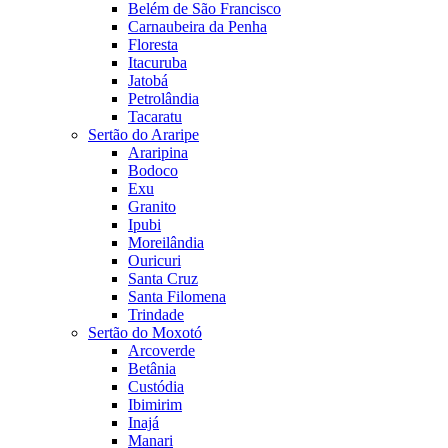
Belém de São Francisco
Carnaubeira da Penha
Floresta
Itacuruba
Jatobá
Petrolândia
Tacaratu
Sertão do Araripe
Araripina
Bodoco
Exu
Granito
Ipubi
Moreilândia
Ouricuri
Santa Cruz
Santa Filomena
Trindade
Sertão do Moxotó
Arcoverde
Betânia
Custódia
Ibimirim
Inajá
Manari