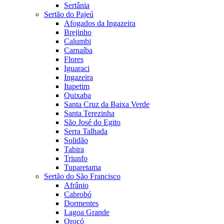
Sertânia
Sertão do Pajeú
Afogados da Ingazeira
Brejinho
Calumbi
Carnaíba
Flores
Iguaraci
Ingazeira
Itapetim
Quixaba
Santa Cruz da Baixa Verde
Santa Terezinha
São José do Egito
Serra Talhada
Solidão
Tabira
Triunfo
Tuparetama
Sertão do São Francisco
Afrânio
Cabrobó
Dormentes
Lagoa Grande
Orocó