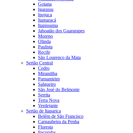
Goiana
Igarassu
Ipojuca
Itamaracá
Itapissuma
Jaboatão dos Guararapes
Moreno
Olinda
Paulista
Recife
São Lourenço da Mata
Sertão Central
Cedro
Mirandiba
Parnamirim
Salgueiro
São José do Belmonte
Serrita
Terra Nova
Verdejante
Sertão de Itaparica
Belém de São Francisco
Carnaubeira da Penha
Floresta
Itacuruba