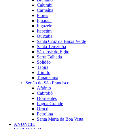
Calumbi
Carnaíba
Flores
Iguaraci
Ingazeira
Itapetim
Quixaba
Santa Cruz da Baixa Verde
Santa Terezinha
São José do Egito
Serra Talhada
Solidão
Tabira
Triunfo
Tuparetama
Sertão do São Francisco
Afrânio
Cabrobó
Dormentes
Lagoa Grande
Orocó
Petrolina
Santa Maria da Boa Vista
ANUNCIE