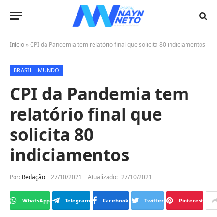
Início
»
CPI da Pandemia tem relatório final que solicita 80 indiciamentos
BRASIL - MUNDO
CPI da Pandemia tem
relatório final que
solicita 80
indiciamentos
Por:
Redação
27/10/2021
Atualizado:
27/10/2021
WhatsApp
Telegram
Facebook
Twitter
Pinterest