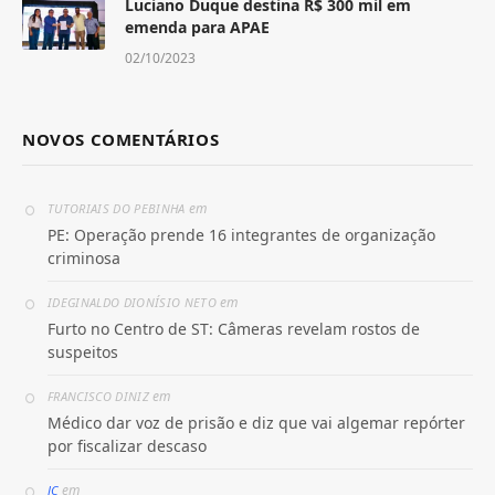
Luciano Duque destina R$ 300 mil em
emenda para APAE
02/10/2023
NOVOS COMENTÁRIOS
em
TUTORIAIS DO PEBINHA
PE: Operação prende 16 integrantes de organização
criminosa
em
IDEGINALDO DIONÍSIO NETO
Furto no Centro de ST: Câmeras revelam rostos de
suspeitos
em
FRANCISCO DINIZ
Médico dar voz de prisão e diz que vai algemar repórter
por fiscalizar descaso
em
JC