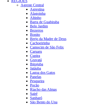
REGIÕES
Agreste Central
Agrestina
Alagoinha
Altinho
Barra de Guabiraba
Belo Jardim
Bezerros
Bonito
Brejo da Madre de Deus
Cachoeirinha
Camocim de São Felix
Caruaru
Cupira
Gravatá
Ibirajuba
Jatáuba
Lagoa dos Gatos
Panelas
Pesqueira
Poção
Riacho das Almas
Sairé
Sanharó
São Bento do Una