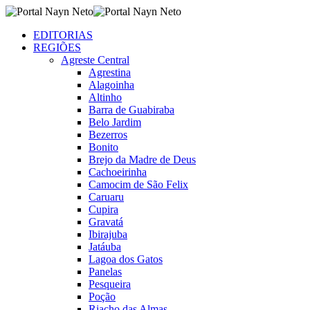
EDITORIAS
REGIÕES
Agreste Central
Agrestina
Alagoinha
Altinho
Barra de Guabiraba
Belo Jardim
Bezerros
Bonito
Brejo da Madre de Deus
Cachoeirinha
Camocim de São Felix
Caruaru
Cupira
Gravatá
Ibirajuba
Jatáuba
Lagoa dos Gatos
Panelas
Pesqueira
Poção
Riacho das Almas