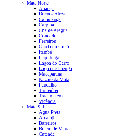
Mata Norte
Aliança
Buenos Aires
Camutanga
Carpina
Chã de Alegria
Condado
Ferreiros
Glória do Goitá
Itambé
Itaquitinga
Lagoa do Carro
Lagoa de Itaenga
Macaparana
Nazaré da Mata
Paudalho
Timbaúba
Tracunhaém
Vicência
Mata Sul
Água Preta
Amaraji
Barreiros
Belém de Maria
Catende