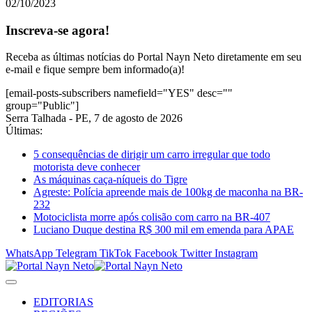
02/10/2023
Inscreva-se agora!
Receba as últimas notícias do Portal Nayn Neto diretamente em seu
e-mail e fique sempre bem informado(a)!
[email-posts-subscribers namefield="YES" desc=""
group="Public"]
Serra Talhada - PE, 7 de agosto de 2026
Últimas:
5 consequências de dirigir um carro irregular que todo
motorista deve conhecer
As máquinas caça-níqueis do Tigre
Agreste: Polícia apreende mais de 100kg de maconha na BR-
232
Motociclista morre após colisão com carro na BR-407
Luciano Duque destina R$ 300 mil em emenda para APAE
WhatsApp
Telegram
TikTok
Facebook
Twitter
Instagram
EDITORIAS