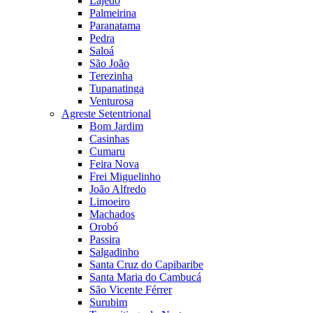
Lajedo
Palmeirina
Paranatama
Pedra
Saloá
São João
Terezinha
Tupanatinga
Venturosa
Agreste Setentrional
Bom Jardim
Casinhas
Cumaru
Feira Nova
Frei Miguelinho
João Alfredo
Limoeiro
Machados
Orobó
Passira
Salgadinho
Santa Cruz do Capibaribe
Santa Maria do Cambucá
São Vicente Férrer
Surubim