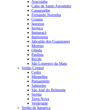
Araçoiaba
Cabo de Santo Agostinho
Camaragibe
Fernando Noronha
Goiana
Igarassu
Ipojuca
Itamaracá
Itapissuma
Jaboatão dos Guararapes
Moreno
Olinda
Paulista
Recife
São Lourenço da Mata
Sertão Central
Cedro
Mirandiba
Parnamirim
Salgueiro
São José do Belmonte
Serrita
Terra Nova
Verdejante
Sertão de Itaparica