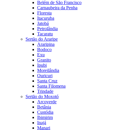
Belém de São Francisco
Carnaubeira da Penha
Floresta
Itacuruba
Jatobá
Petrolândia
Tacaratu
Sertão do Araripe
Araripina
Bodoco
Exu
Granito
Ipubi
Moreilândia
Ouricuri
Santa Cruz
Santa Filomena
Trindade
Sertão do Moxotó
Arcoverde
Betânia
Custódia
Ibimirim
Inajá
Manari