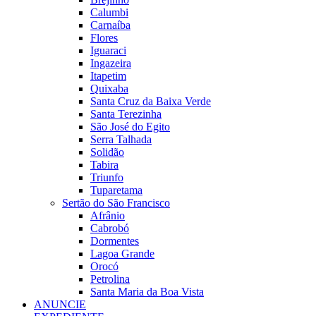
Calumbi
Carnaíba
Flores
Iguaraci
Ingazeira
Itapetim
Quixaba
Santa Cruz da Baixa Verde
Santa Terezinha
São José do Egito
Serra Talhada
Solidão
Tabira
Triunfo
Tuparetama
Sertão do São Francisco
Afrânio
Cabrobó
Dormentes
Lagoa Grande
Orocó
Petrolina
Santa Maria da Boa Vista
ANUNCIE