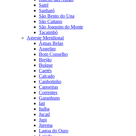
Sairé
Sanharó
São Bento do Una
São Caitano
São Joaquim do Monte
Tacaimbó
Agreste Meridional
Águas Belas
Angelim
Bom Conselho
Brejão
Buíque
Caetés
Calçado
Canhotinho
Capoeiras
Correntes
Garanhuns
Iati
Itaíba
Jucatí
Jupi
Jurema
Lagoa do Ouro