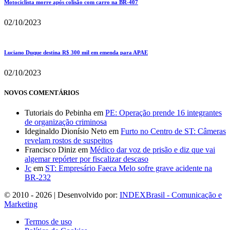
Motociclista morre após colisão com carro na BR-407
02/10/2023
Luciano Duque destina R$ 300 mil em emenda para APAE
02/10/2023
NOVOS COMENTÁRIOS
Tutoriais do Pebinha
em
PE: Operação prende 16 integrantes
de organização criminosa
Ideginaldo Dionísio Neto
em
Furto no Centro de ST: Câmeras
revelam rostos de suspeitos
Francisco Diniz
em
Médico dar voz de prisão e diz que vai
algemar repórter por fiscalizar descaso
Jc
em
ST: Empresário Faeca Melo sofre grave acidente na
BR-232
© 2010 - 2026 | Desenvolvido por:
INDEXBrasil - Comunicação e
Marketing
Termos de uso