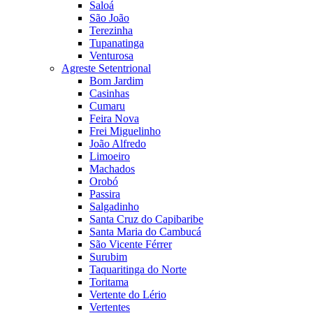
Saloá
São João
Terezinha
Tupanatinga
Venturosa
Agreste Setentrional
Bom Jardim
Casinhas
Cumaru
Feira Nova
Frei Miguelinho
João Alfredo
Limoeiro
Machados
Orobó
Passira
Salgadinho
Santa Cruz do Capibaribe
Santa Maria do Cambucá
São Vicente Férrer
Surubim
Taquaritinga do Norte
Toritama
Vertente do Lério
Vertentes