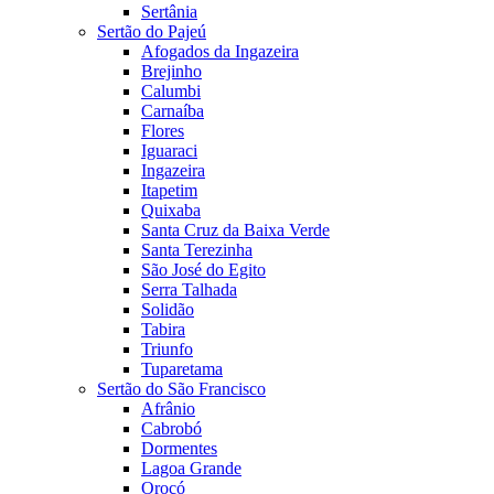
Sertânia
Sertão do Pajeú
Afogados da Ingazeira
Brejinho
Calumbi
Carnaíba
Flores
Iguaraci
Ingazeira
Itapetim
Quixaba
Santa Cruz da Baixa Verde
Santa Terezinha
São José do Egito
Serra Talhada
Solidão
Tabira
Triunfo
Tuparetama
Sertão do São Francisco
Afrânio
Cabrobó
Dormentes
Lagoa Grande
Orocó