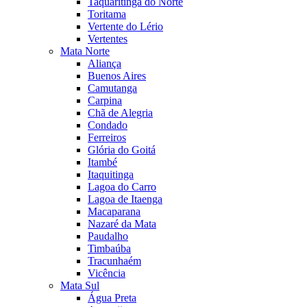
Taquaritinga do Norte
Toritama
Vertente do Lério
Vertentes
Mata Norte
Aliança
Buenos Aires
Camutanga
Carpina
Chã de Alegria
Condado
Ferreiros
Glória do Goitá
Itambé
Itaquitinga
Lagoa do Carro
Lagoa de Itaenga
Macaparana
Nazaré da Mata
Paudalho
Timbaúba
Tracunhaém
Vicência
Mata Sul
Água Preta