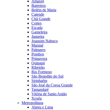
Amaraji
Barreiros
Belém de Maria
Catende
Chã Grande
Cortes
Escada
Gameleira
Jaqueira
Joaquim Nabuco
Maraial
Palmares
Pombos
Primavera
Quipapá
Ribeirão
Rio Formoso
São Benedito do Sul
Sirinhaém
São José da Coroa Grande
Tamandaré
Vitória de Santo Antão
Xexéu
Metropolitana
Abreu e Lima