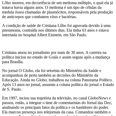
Lôbo morreu, em decorrência de um meiloma múltiplo, o qual ela já
tratava havia alguns anos. O meiloma é um tipo de células da
medula óssea chamadas de plasmócitos, responsáveis pela produção
de anticorpos que combatem vírus e bactérias.
A condição de saúde de Cristiana Lôbo foi agravada devido à uma
pneumonia, contraída nos últimos dias. Ela tinha 63 anos e estava
internada no hospital Albert Einstein, em São Paulo.
Cristiana atuou no jornalismo por mais de 30 anos. A carreira na
política iniciou no estado de Goiás e assim seguiu após a mudança
para Brasília.
No jornal O Globo, ela foi setorista do Ministério da Saúde e
acompanhou de perto também as decisões do Ministério da
Educação. Ainda no Globo, trabalhou na coluna Panorama Político.
Após 13 anos no jornal, assumiu a coluna política do jornal o Estado
de S. Paulo.
Em 1997, inciou sua trajetória da televisão, no canal GloboNews e
passou, então, a integrar o time de comentaristas do Jornal das Dez,
analisando os principais fatos da política e os bastidores do poder.
Ela marcou presença nos telejornais da casa. Comandou também o