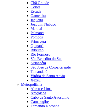
Chã Grande
Cortes
Escada
Gameleira
Jaqueira
Joaquim Nabuco
Maraial
Palmares
Pombos
Primavera
Quipapá
Ribeirão
Rio Formoso
São Benedito do Sul
Sirinhaém
São José da Coroa Grande
Tamandaré
Vitória de Santo Antão
Xexéu
Metropolitana
Abreu e Lima
Araçoiaba
Cabo de Santo Agostinho
Camaragibe
Fernando Noronha