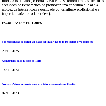
fundado há 12 anos, o Portal Nayn Neto se tornou um dos sites mais
acessados de Pernambuco ao promover uma cobertura que alia a
rapidez da internet com a qualidade do jornalismo profissional e a
imparcialidade que o leitor deseja.
ESCOLHAS DOS EDITORES
5 consequências de dirigir um carro irregular que todo motorista deve conhecer
29/10/2025
As máquinas caça-níqueis do Tigre
14/08/2024
Agreste: Polícia apreende mais de 100kg de maconha na BR-232
02/10/2023