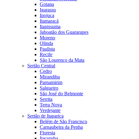
Goiana
Igarassu
Ipojuca
Itamaracá
Itapissuma
Jaboatão dos Guararapes
Moreno
Olinda
Paulista
Recife
São Lourenço da Mata
Sertão Central
Cedro
Mirandiba
Parnamirim
Salgueiro
São José do Belmonte
Serrita
Terra Nova
Verdejante
Sertão de Itaparica
Belém de São Francisco
Carnaubeira da Penha
Floresta
Itacuruba