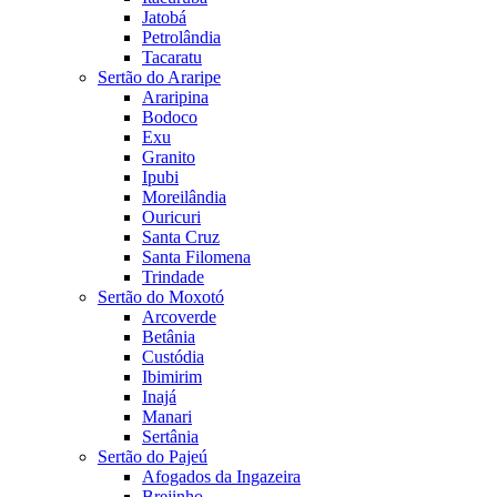
Jatobá
Petrolândia
Tacaratu
Sertão do Araripe
Araripina
Bodoco
Exu
Granito
Ipubi
Moreilândia
Ouricuri
Santa Cruz
Santa Filomena
Trindade
Sertão do Moxotó
Arcoverde
Betânia
Custódia
Ibimirim
Inajá
Manari
Sertânia
Sertão do Pajeú
Afogados da Ingazeira
Brejinho