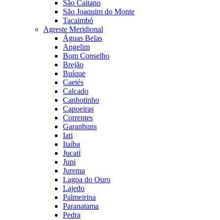
São Caitano
São Joaquim do Monte
Tacaimbó
Agreste Meridional
Águas Belas
Angelim
Bom Conselho
Brejão
Buíque
Caetés
Calçado
Canhotinho
Capoeiras
Correntes
Garanhuns
Iati
Itaíba
Jucatí
Jupi
Jurema
Lagoa do Ouro
Lajedo
Palmeirina
Paranatama
Pedra