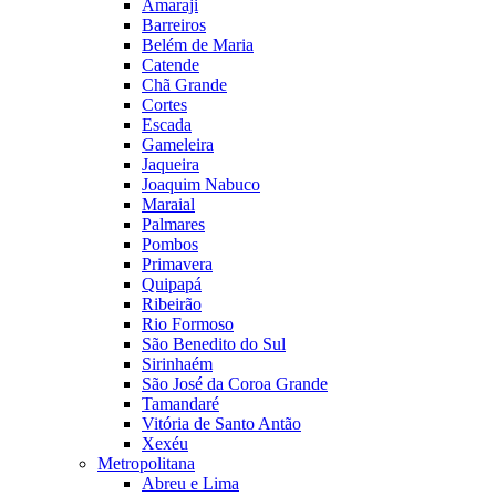
Amaraji
Barreiros
Belém de Maria
Catende
Chã Grande
Cortes
Escada
Gameleira
Jaqueira
Joaquim Nabuco
Maraial
Palmares
Pombos
Primavera
Quipapá
Ribeirão
Rio Formoso
São Benedito do Sul
Sirinhaém
São José da Coroa Grande
Tamandaré
Vitória de Santo Antão
Xexéu
Metropolitana
Abreu e Lima