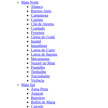
Mata Norte
Aliança
Buenos Aires
Camutanga
Carpina
Chã de Alegria
Condado
Ferreiros
Glória do Goitá
Itambé
Itaquitinga
Lagoa do Carro
Lagoa de Itaenga
Macaparana
Nazaré da Mata
Paudalho
Timbaúba
Tracunhaém
Vicência
Mata Sul
Água Preta
Amaraji
Barreiros
Belém de Maria
Catende