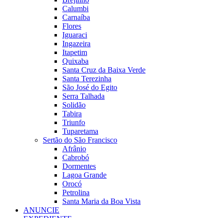
Calumbi
Carnaíba
Flores
Iguaraci
Ingazeira
Itapetim
Quixaba
Santa Cruz da Baixa Verde
Santa Terezinha
São José do Egito
Serra Talhada
Solidão
Tabira
Triunfo
Tuparetama
Sertão do São Francisco
Afrânio
Cabrobó
Dormentes
Lagoa Grande
Orocó
Petrolina
Santa Maria da Boa Vista
ANUNCIE