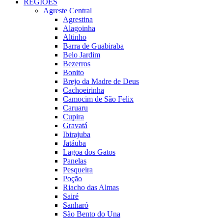
REGIÕES
Agreste Central
Agrestina
Alagoinha
Altinho
Barra de Guabiraba
Belo Jardim
Bezerros
Bonito
Brejo da Madre de Deus
Cachoeirinha
Camocim de São Felix
Caruaru
Cupira
Gravatá
Ibirajuba
Jatáuba
Lagoa dos Gatos
Panelas
Pesqueira
Poção
Riacho das Almas
Sairé
Sanharó
São Bento do Una