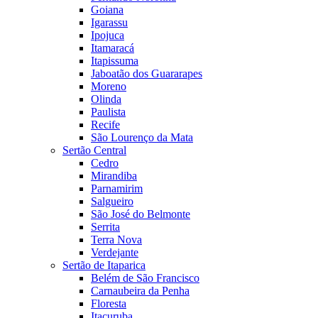
Goiana
Igarassu
Ipojuca
Itamaracá
Itapissuma
Jaboatão dos Guararapes
Moreno
Olinda
Paulista
Recife
São Lourenço da Mata
Sertão Central
Cedro
Mirandiba
Parnamirim
Salgueiro
São José do Belmonte
Serrita
Terra Nova
Verdejante
Sertão de Itaparica
Belém de São Francisco
Carnaubeira da Penha
Floresta
Itacuruba