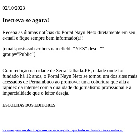
02/10/2023
Inscreva-se agora!
Receba as últimas notícias do Portal Nayn Neto diretamente em seu
e-mail e fique sempre bem informado(a)!
[email-posts-subscribers namefield="YES" desc=""
group="Public"]
Com redação na cidade de Serra Talhada-PE, cidade onde foi
fundado há 12 anos, o Portal Nayn Neto se tornou um dos sites mais
acessados de Pernambuco ao promover uma cobertura que alia a
rapidez da internet com a qualidade do jornalismo profissional e a
imparcialidade que o leitor deseja.
ESCOLHAS DOS EDITORES
5 consequências de dirigir um carro irregular que todo motorista deve conhecer