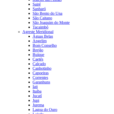
Sairé
Sanharó
São Bento do Una
São Caitano
São Joaquim do Monte
Tacaimbó
Agreste Meridional
Águas Belas
Angelim
Bom Conselho
Brejão
Buíque
Caetés
Calçado
Canhotinho
Capoeiras
Correntes
Garanhuns
Iati
Itaíba
Jucatí
Jupi
Jurema
Lagoa do Ouro