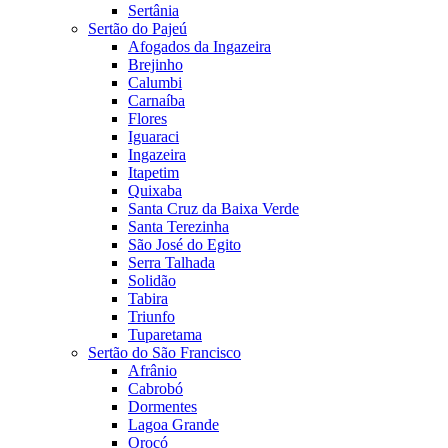
Sertânia
Sertão do Pajeú
Afogados da Ingazeira
Brejinho
Calumbi
Carnaíba
Flores
Iguaraci
Ingazeira
Itapetim
Quixaba
Santa Cruz da Baixa Verde
Santa Terezinha
São José do Egito
Serra Talhada
Solidão
Tabira
Triunfo
Tuparetama
Sertão do São Francisco
Afrânio
Cabrobó
Dormentes
Lagoa Grande
Orocó