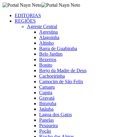
EDITORIAS
REGIÕES
Agreste Central
Agrestina
Alagoinha
Altinho
Barra de Guabiraba
Belo Jardim
Bezerros
Bonito
Brejo da Madre de Deus
Cachoeirinha
Camocim de São Felix
Caruaru
Cupira
Gravatá
Ibirajuba
Jatáuba
Lagoa dos Gatos
Panelas
Pesqueira
Poção
Riacho das Almas