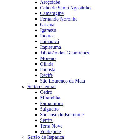
Araçoiaba
Cabo de Santo Agostinho
Camaragibe
Fernando Noronha
Goiana
Igarassu
Ipojuca
Itamaracá
Itapissuma
Jaboatão dos Guararapes
Moreno
Olinda
Paulista
Recife
São Lourenço da Mata
Sertão Central
Cedro
Mirandiba
Parnamirim
Salgueiro
São José do Belmonte
Serrita
Terra Nova
Verdejante
Sertão de Itaparica