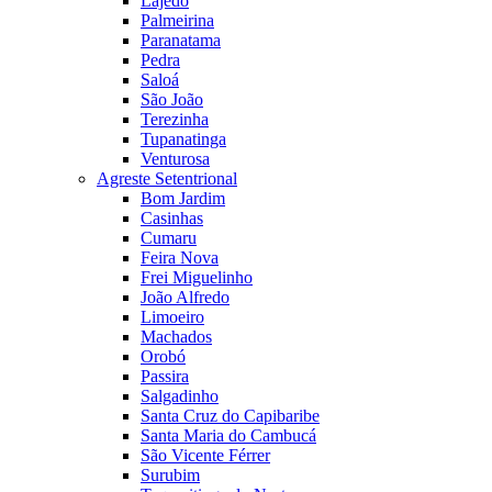
Lajedo
Palmeirina
Paranatama
Pedra
Saloá
São João
Terezinha
Tupanatinga
Venturosa
Agreste Setentrional
Bom Jardim
Casinhas
Cumaru
Feira Nova
Frei Miguelinho
João Alfredo
Limoeiro
Machados
Orobó
Passira
Salgadinho
Santa Cruz do Capibaribe
Santa Maria do Cambucá
São Vicente Férrer
Surubim