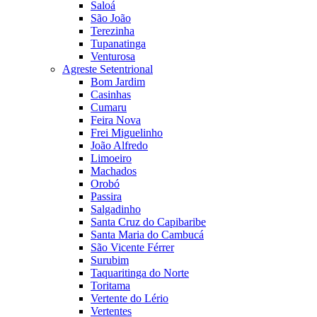
Saloá
São João
Terezinha
Tupanatinga
Venturosa
Agreste Setentrional
Bom Jardim
Casinhas
Cumaru
Feira Nova
Frei Miguelinho
João Alfredo
Limoeiro
Machados
Orobó
Passira
Salgadinho
Santa Cruz do Capibaribe
Santa Maria do Cambucá
São Vicente Férrer
Surubim
Taquaritinga do Norte
Toritama
Vertente do Lério
Vertentes