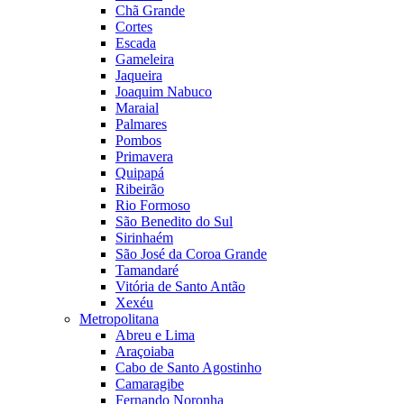
Chã Grande
Cortes
Escada
Gameleira
Jaqueira
Joaquim Nabuco
Maraial
Palmares
Pombos
Primavera
Quipapá
Ribeirão
Rio Formoso
São Benedito do Sul
Sirinhaém
São José da Coroa Grande
Tamandaré
Vitória de Santo Antão
Xexéu
Metropolitana
Abreu e Lima
Araçoiaba
Cabo de Santo Agostinho
Camaragibe
Fernando Noronha