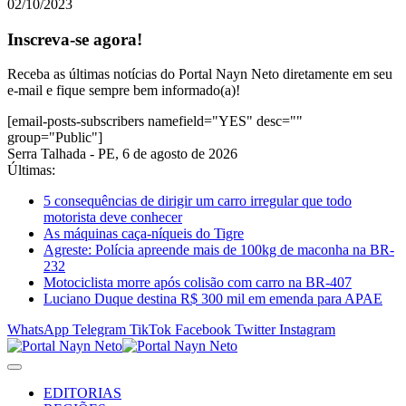
02/10/2023
Inscreva-se agora!
Receba as últimas notícias do Portal Nayn Neto diretamente em seu
e-mail e fique sempre bem informado(a)!
[email-posts-subscribers namefield="YES" desc=""
group="Public"]
Serra Talhada - PE, 6 de agosto de 2026
Últimas:
5 consequências de dirigir um carro irregular que todo
motorista deve conhecer
As máquinas caça-níqueis do Tigre
Agreste: Polícia apreende mais de 100kg de maconha na BR-
232
Motociclista morre após colisão com carro na BR-407
Luciano Duque destina R$ 300 mil em emenda para APAE
WhatsApp
Telegram
TikTok
Facebook
Twitter
Instagram
EDITORIAS