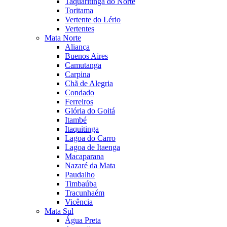
Taquaritinga do Norte
Toritama
Vertente do Lério
Vertentes
Mata Norte
Aliança
Buenos Aires
Camutanga
Carpina
Chã de Alegria
Condado
Ferreiros
Glória do Goitá
Itambé
Itaquitinga
Lagoa do Carro
Lagoa de Itaenga
Macaparana
Nazaré da Mata
Paudalho
Timbaúba
Tracunhaém
Vicência
Mata Sul
Água Preta