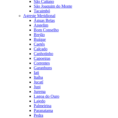
São Caitano
São Joaquim do Monte
Tacaimbó
Agreste Meridional
Águas Belas
Angelim
Bom Conselho
Brejão
Buíque
Caetés
Calçado
Canhotinho
Capoeiras
Correntes
Garanhuns
Iati
Itaíba
Jucatí
Jupi
Jurema
Lagoa do Ouro
Lajedo
Palmeirina
Paranatama
Pedra