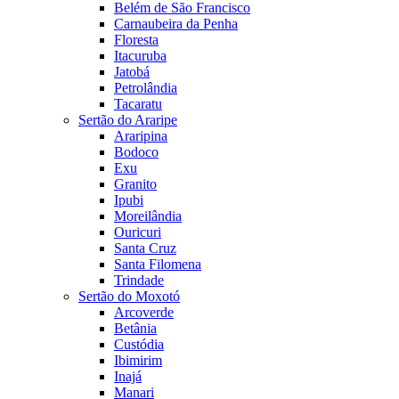
Belém de São Francisco
Carnaubeira da Penha
Floresta
Itacuruba
Jatobá
Petrolândia
Tacaratu
Sertão do Araripe
Araripina
Bodoco
Exu
Granito
Ipubi
Moreilândia
Ouricuri
Santa Cruz
Santa Filomena
Trindade
Sertão do Moxotó
Arcoverde
Betânia
Custódia
Ibimirim
Inajá
Manari