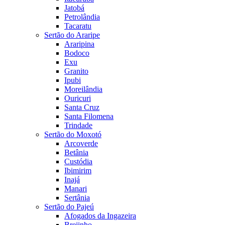
Jatobá
Petrolândia
Tacaratu
Sertão do Araripe
Araripina
Bodoco
Exu
Granito
Ipubi
Moreilândia
Ouricuri
Santa Cruz
Santa Filomena
Trindade
Sertão do Moxotó
Arcoverde
Betânia
Custódia
Ibimirim
Inajá
Manari
Sertânia
Sertão do Pajeú
Afogados da Ingazeira
Brejinho