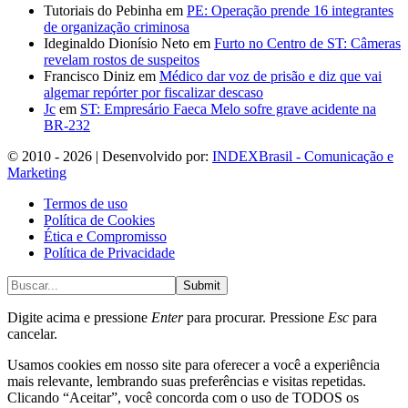
Tutoriais do Pebinha
em
PE: Operação prende 16 integrantes
de organização criminosa
Ideginaldo Dionísio Neto
em
Furto no Centro de ST: Câmeras
revelam rostos de suspeitos
Francisco Diniz
em
Médico dar voz de prisão e diz que vai
algemar repórter por fiscalizar descaso
Jc
em
ST: Empresário Faeca Melo sofre grave acidente na
BR-232
© 2010 - 2026 | Desenvolvido por:
INDEXBrasil - Comunicação e
Marketing
Termos de uso
Política de Cookies
Ética e Compromisso
Política de Privacidade
Submit
Digite acima e pressione
Enter
para procurar. Pressione
Esc
para
cancelar.
Usamos cookies em nosso site para oferecer a você a experiência
mais relevante, lembrando suas preferências e visitas repetidas.
Clicando “Aceitar”, você concorda com o uso de TODOS os