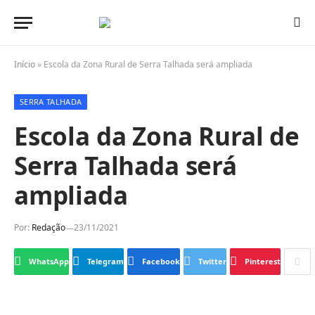
Início
»
Escola da Zona Rural de Serra Talhada será ampliada
SERRA TALHADA
Escola da Zona Rural de
Serra Talhada será
ampliada
Por:
Redação
23/11/2021
WhatsApp
Telegram
Facebook
Twitter
Pinterest