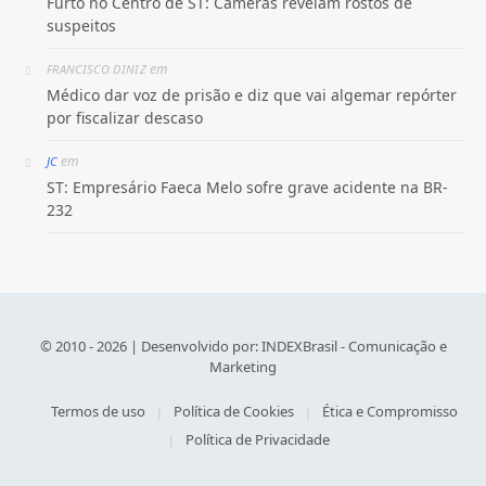
Furto no Centro de ST: Câmeras revelam rostos de
suspeitos
em
FRANCISCO DINIZ
Médico dar voz de prisão e diz que vai algemar repórter
por fiscalizar descaso
em
JC
ST: Empresário Faeca Melo sofre grave acidente na BR-
232
© 2010 - 2026 | Desenvolvido por:
INDEXBrasil - Comunicação e
Marketing
Termos de uso
Política de Cookies
Ética e Compromisso
Política de Privacidade