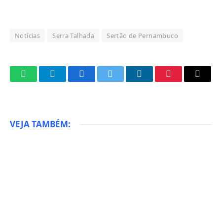
Notícias
Serra Talhada
Sertão de Pernambuco
WhatsApp
Telegram
Facebook
Twitter
LinkedIn
Pinterest
Email
VEJA TAMBÉM: