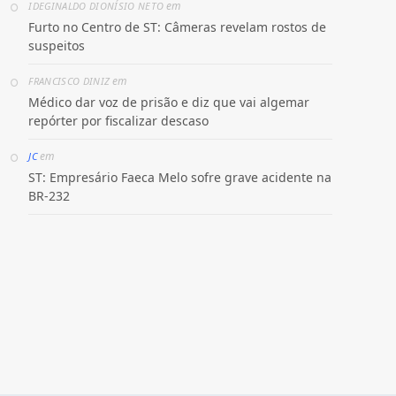
em
IDEGINALDO DIONÍSIO NETO
Furto no Centro de ST: Câmeras revelam rostos de
suspeitos
em
FRANCISCO DINIZ
Médico dar voz de prisão e diz que vai algemar
repórter por fiscalizar descaso
em
JC
ST: Empresário Faeca Melo sofre grave acidente na
BR-232