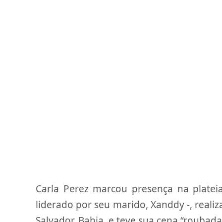
Carla Perez marcou presença na plat
liderado por seu marido, Xanddy -, realiz
Salvador, Bahia, e teve sua cena “roubada