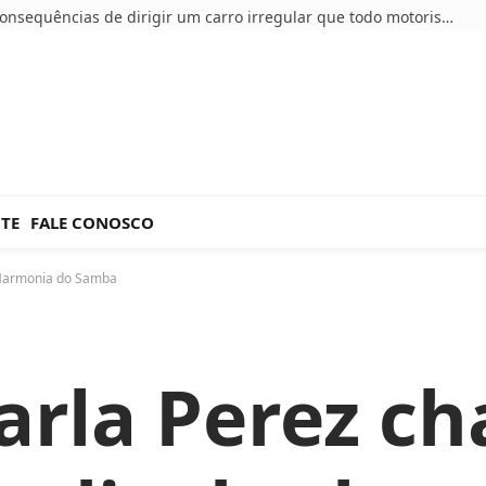
5 consequências de dirigir um carro irregular que todo motorista deve conhecer
NTE
FALE CONOSCO
 Harmonia do Samba
Carla Perez 