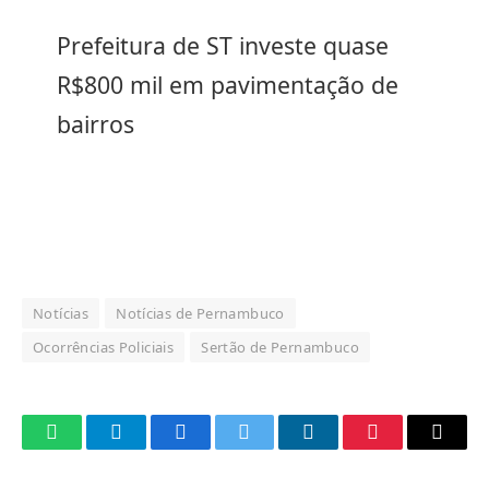
Prefeitura de ST investe quase
R$800 mil em pavimentação de
bairros
Notícias
Notícias de Pernambuco
Ocorrências Policiais
Sertão de Pernambuco
WhatsApp
Telegram
Facebook
Twitter
LinkedIn
Pinterest
Email