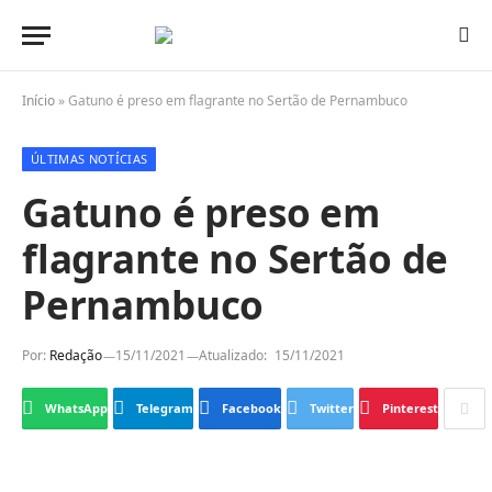
Início
»
Gatuno é preso em flagrante no Sertão de Pernambuco
ÚLTIMAS NOTÍCIAS
Gatuno é preso em
flagrante no Sertão de
Pernambuco
Por:
Redação
15/11/2021
Atualizado:
15/11/2021
WhatsApp
Telegram
Facebook
Twitter
Pinterest