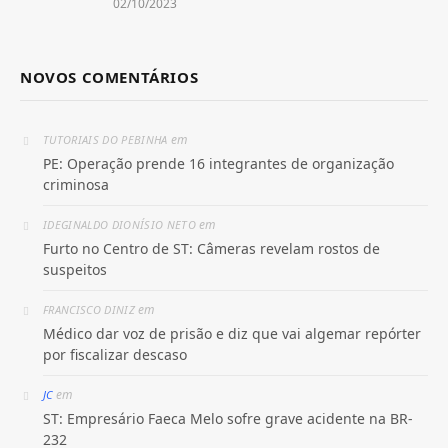
02/10/2023
NOVOS COMENTÁRIOS
em
TUTORIAIS DO PEBINHA
PE: Operação prende 16 integrantes de organização
criminosa
em
IDEGINALDO DIONÍSIO NETO
Furto no Centro de ST: Câmeras revelam rostos de
suspeitos
em
FRANCISCO DINIZ
Médico dar voz de prisão e diz que vai algemar repórter
por fiscalizar descaso
em
JC
ST: Empresário Faeca Melo sofre grave acidente na BR-
232