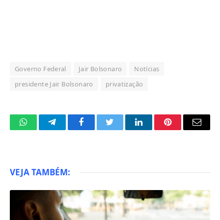
Governo Federal
Jair Bolsonaro
Notícias
presidente Jair Bolsonaro
privatização
WhatsApp
Telegram
Facebook
Twitter
LinkedIn
Pinterest
Email
VEJA TAMBÉM: