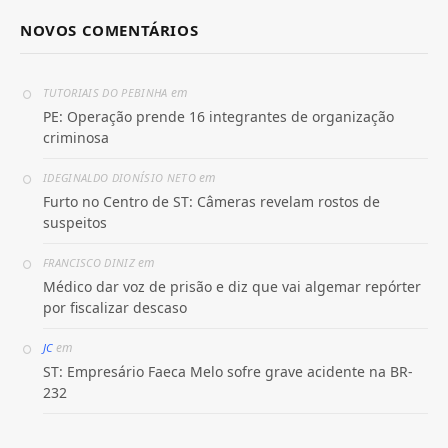
NOVOS COMENTÁRIOS
em
TUTORIAIS DO PEBINHA
PE: Operação prende 16 integrantes de organização
criminosa
em
IDEGINALDO DIONÍSIO NETO
Furto no Centro de ST: Câmeras revelam rostos de
suspeitos
em
FRANCISCO DINIZ
Médico dar voz de prisão e diz que vai algemar repórter
por fiscalizar descaso
em
JC
ST: Empresário Faeca Melo sofre grave acidente na BR-
232