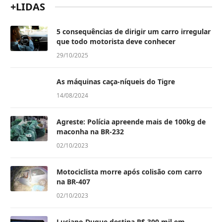
+LIDAS
5 consequências de dirigir um carro irregular
que todo motorista deve conhecer
29/10/2025
As máquinas caça-níqueis do Tigre
14/08/2024
Agreste: Polícia apreende mais de 100kg de
maconha na BR-232
02/10/2023
Motociclista morre após colisão com carro
na BR-407
02/10/2023
Luciano Duque destina R$ 300 mil em