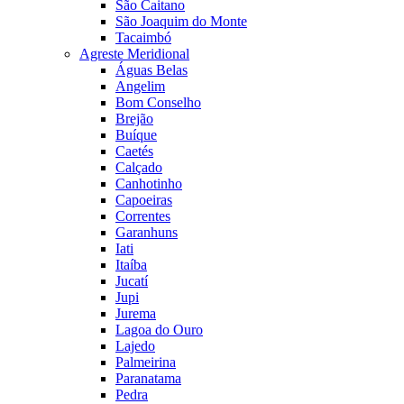
São Caitano
São Joaquim do Monte
Tacaimbó
Agreste Meridional
Águas Belas
Angelim
Bom Conselho
Brejão
Buíque
Caetés
Calçado
Canhotinho
Capoeiras
Correntes
Garanhuns
Iati
Itaíba
Jucatí
Jupi
Jurema
Lagoa do Ouro
Lajedo
Palmeirina
Paranatama
Pedra