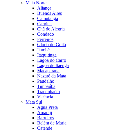
Mata Norte
Aliança
Buenos Aires
Camutanga
Carpina
Chã de Alegria
Condado
Ferreiros
Glória do Goitá
Itambé
Itaquitinga
Lagoa do Carro
Lagoa de Itaenga
Macaparana
Nazaré da Mata
Paudalho
Timbaúba
Tracunhaém
Vicência
Mata Sul
Água Preta
Amaraji
Barreiros
Belém de Maria
Catende