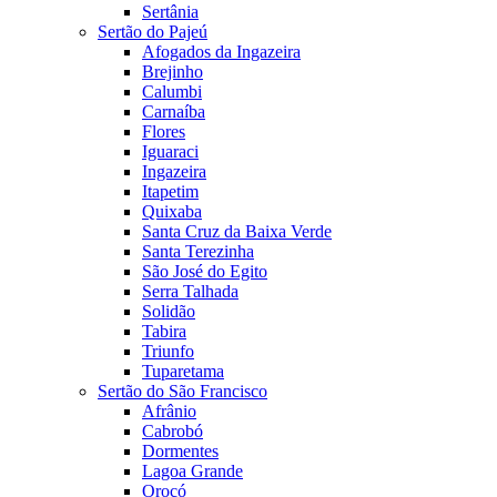
Sertânia
Sertão do Pajeú
Afogados da Ingazeira
Brejinho
Calumbi
Carnaíba
Flores
Iguaraci
Ingazeira
Itapetim
Quixaba
Santa Cruz da Baixa Verde
Santa Terezinha
São José do Egito
Serra Talhada
Solidão
Tabira
Triunfo
Tuparetama
Sertão do São Francisco
Afrânio
Cabrobó
Dormentes
Lagoa Grande
Orocó