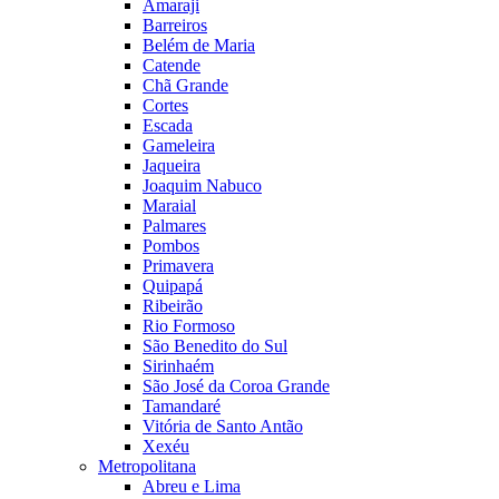
Amaraji
Barreiros
Belém de Maria
Catende
Chã Grande
Cortes
Escada
Gameleira
Jaqueira
Joaquim Nabuco
Maraial
Palmares
Pombos
Primavera
Quipapá
Ribeirão
Rio Formoso
São Benedito do Sul
Sirinhaém
São José da Coroa Grande
Tamandaré
Vitória de Santo Antão
Xexéu
Metropolitana
Abreu e Lima