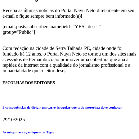
Receba as últimas notícias do Portal Nayn Neto diretamente em seu
e-mail e fique sempre bem informado(a)!
[email-posts-subscribers namefield="YES" desc=""
group="Public"]
Com redação na cidade de Serra Talhada-PE, cidade onde foi
fundado há 12 anos, o Portal Nayn Neto se tornou um dos sites mais
acessados de Pernambuco ao promover uma cobertura que alia a
rapidez da internet com a qualidade do jornalismo profissional e a
imparcialidade que o leitor deseja.
ESCOLHAS DOS EDITORES
5 consequências de dirigir um carro irregular que todo motorista deve conhecer
29/10/2025
As máquinas caça-níqueis do Tigre