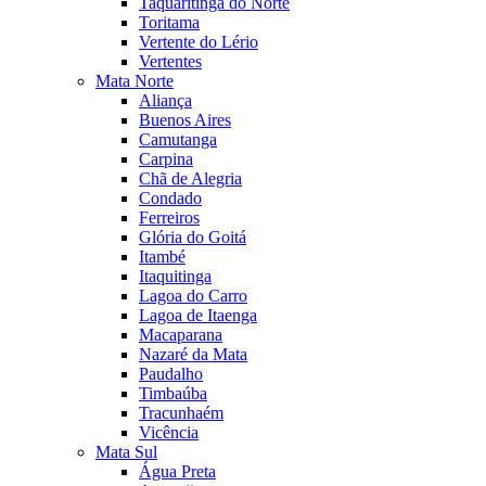
Taquaritinga do Norte
Toritama
Vertente do Lério
Vertentes
Mata Norte
Aliança
Buenos Aires
Camutanga
Carpina
Chã de Alegria
Condado
Ferreiros
Glória do Goitá
Itambé
Itaquitinga
Lagoa do Carro
Lagoa de Itaenga
Macaparana
Nazaré da Mata
Paudalho
Timbaúba
Tracunhaém
Vicência
Mata Sul
Água Preta