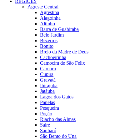
REGIÕES
Agreste Central
Agrestina
Alagoinha
Altinho
Barra de Guabiraba
Belo Jardim
Bezerros
Bonito
Brejo da Madre de Deus
Cachoeirinha
Camocim de São Felix
Caruaru
Cupira
Gravatá
Ibirajuba
Jatáuba
Lagoa dos Gatos
Panelas
Pesqueira
Poção
Riacho das Almas
Sairé
Sanharó
São Bento do Una