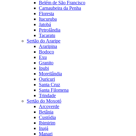
Belém de São Francisco
Carnaubeira da Penha
Floresta
Itacuruba
Jatobá
Petrolândia
Tacaratu
Sertão do Araripe
Araripina
Bodoco
Exu
Granito
Ipubi
Moreilândia
Ouricuri
Santa Cruz
Santa Filomena
Trindade
Sertão do Moxotó
Arcoverde
Betânia
Custódia
Ibimirim
Inajá
Manari