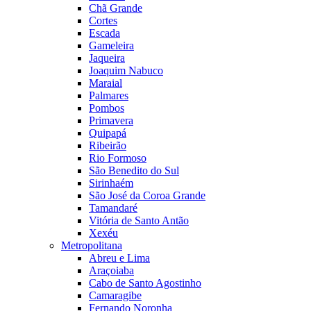
Chã Grande
Cortes
Escada
Gameleira
Jaqueira
Joaquim Nabuco
Maraial
Palmares
Pombos
Primavera
Quipapá
Ribeirão
Rio Formoso
São Benedito do Sul
Sirinhaém
São José da Coroa Grande
Tamandaré
Vitória de Santo Antão
Xexéu
Metropolitana
Abreu e Lima
Araçoiaba
Cabo de Santo Agostinho
Camaragibe
Fernando Noronha