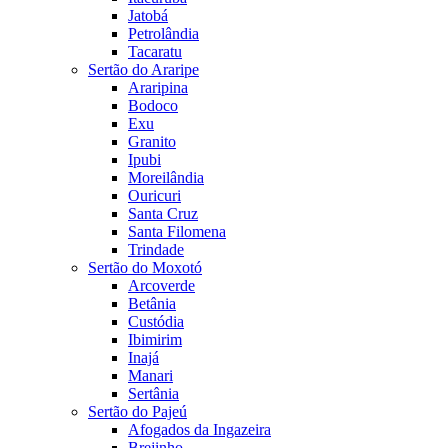
Jatobá
Petrolândia
Tacaratu
Sertão do Araripe
Araripina
Bodoco
Exu
Granito
Ipubi
Moreilândia
Ouricuri
Santa Cruz
Santa Filomena
Trindade
Sertão do Moxotó
Arcoverde
Betânia
Custódia
Ibimirim
Inajá
Manari
Sertânia
Sertão do Pajeú
Afogados da Ingazeira
Brejinho