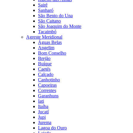
Sairé
Sanharó
São Bento do Una
São Caitano
São Joaquim do Monte
Tacaimbó
Agreste Meridional
Águas Belas
Angelim
Bom Conselho
Brejão
Buíque
Caetés
Calçado
Canhotinho
Capoeiras
Correntes
Garanhuns
Iati
Itaíba
Jucatí
Jupi
Jurema
Lagoa do Ouro