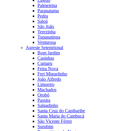
Lajedo
Palmeirina
Paranatama
Pedra
Saloá
São João
Terezinha
Tupanatinga
Venturosa
Agreste Setentrional
Bom Jardim
Casinhas
Cumaru
Feira Nova
Frei Miguelinho
João Alfredo
Limoeiro
Machados
Orobó
Passira
Salgadinho
Santa Cruz do Capibaribe
Santa Maria do Cambucá
São Vicente Férrer
Surubim