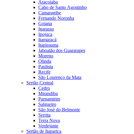
Araçoiaba
Cabo de Santo Agostinho
Camaragibe
Fernando Noronha
Goiana
Igarassu
Ipojuca
Itamaracá
Itapissuma
Jaboatão dos Guararapes
Moreno
Olinda
Paulista
Recife
São Lourenço da Mata
Sertão Central
Cedro
Mirandiba
Parnamirim
Salgueiro
São José do Belmonte
Serrita
Terra Nova
Verdejante
Sertão de Itaparica