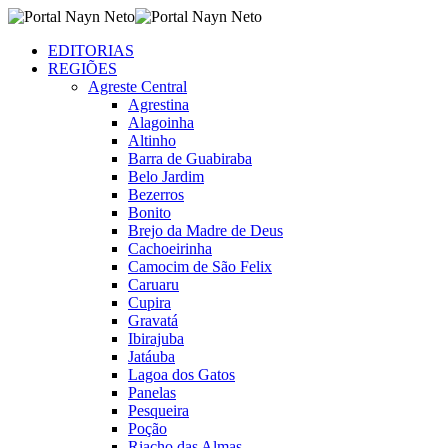
EDITORIAS
REGIÕES
Agreste Central
Agrestina
Alagoinha
Altinho
Barra de Guabiraba
Belo Jardim
Bezerros
Bonito
Brejo da Madre de Deus
Cachoeirinha
Camocim de São Felix
Caruaru
Cupira
Gravatá
Ibirajuba
Jatáuba
Lagoa dos Gatos
Panelas
Pesqueira
Poção
Riacho das Almas