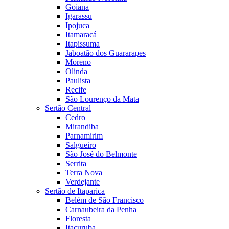
Goiana
Igarassu
Ipojuca
Itamaracá
Itapissuma
Jaboatão dos Guararapes
Moreno
Olinda
Paulista
Recife
São Lourenço da Mata
Sertão Central
Cedro
Mirandiba
Parnamirim
Salgueiro
São José do Belmonte
Serrita
Terra Nova
Verdejante
Sertão de Itaparica
Belém de São Francisco
Carnaubeira da Penha
Floresta
Itacuruba