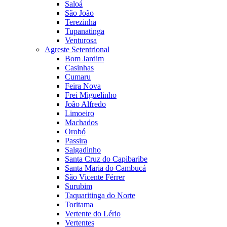
Saloá
São João
Terezinha
Tupanatinga
Venturosa
Agreste Setentrional
Bom Jardim
Casinhas
Cumaru
Feira Nova
Frei Miguelinho
João Alfredo
Limoeiro
Machados
Orobó
Passira
Salgadinho
Santa Cruz do Capibaribe
Santa Maria do Cambucá
São Vicente Férrer
Surubim
Taquaritinga do Norte
Toritama
Vertente do Lério
Vertentes