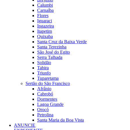
Calumbi
Carnaíba
Flores
Iguaraci
Ingazeira
Itapetim
Quixaba
Santa Cruz da Baixa Verde
Santa Terezinha
São José do Egito
Serra Talhada
Solidão
Tabira
Triunfo
Tuparetama
Sertão do São Francisco
Afrânio
Cabrobó
Dormentes
Lagoa Grande
Orocó
Petrolina
Santa Maria da Boa Vista
ANUNCIE