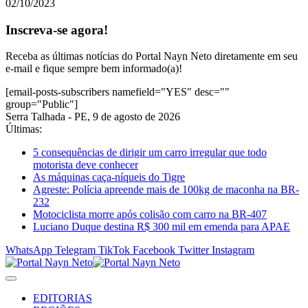
02/10/2023
Inscreva-se agora!
Receba as últimas notícias do Portal Nayn Neto diretamente em seu
e-mail e fique sempre bem informado(a)!
[email-posts-subscribers namefield="YES" desc=""
group="Public"]
Serra Talhada - PE, 9 de agosto de 2026
Últimas:
5 consequências de dirigir um carro irregular que todo
motorista deve conhecer
As máquinas caça-níqueis do Tigre
Agreste: Polícia apreende mais de 100kg de maconha na BR-
232
Motociclista morre após colisão com carro na BR-407
Luciano Duque destina R$ 300 mil em emenda para APAE
WhatsApp
Telegram
TikTok
Facebook
Twitter
Instagram
EDITORIAS